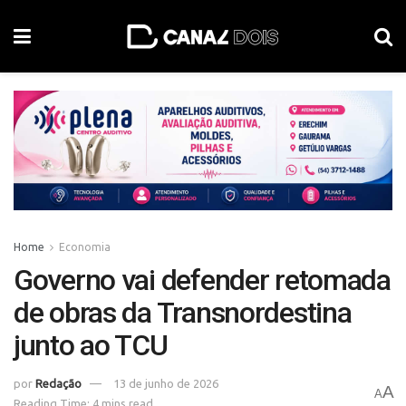
Home
Economia
Governo vai defender retomada
de obras da Transnordestina
junto ao TCU
por
Redação
13 de junho de 2026
A
A
Reading Time: 4 mins read