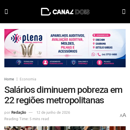
Home
Economia
Salários diminuem pobreza em
22 regiões metropolitanas
por
Redação
12 de junho de 2026
A
A
Reading Time: 5 mins read