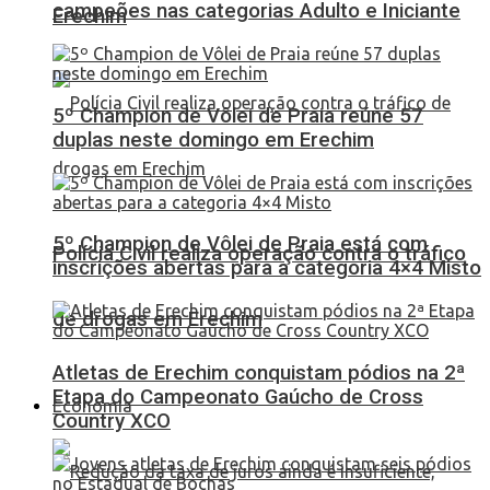
campeões nas categorias Adulto e Iniciante
Erechim
5º Champion de Vôlei de Praia reúne 57
duplas neste domingo em Erechim
5º Champion de Vôlei de Praia está com
Polícia Civil realiza operação contra o tráfico
inscrições abertas para a categoria 4×4 Misto
de drogas em Erechim
Atletas de Erechim conquistam pódios na 2ª
Etapa do Campeonato Gaúcho de Cross
Economia
Country XCO