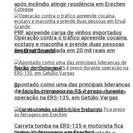
após incêndio atingir residência em Erechim
PRF apreende carga de vinhos importados
Operação contra o tráfico apreende cocaína,
ecstasy e maconha e prende duas pessoas
ilegalmente avaliada em 20 mil reais em
em Erval Grande
Barão do Cotegipe
Apontado como uma das principais lideranças
de facção criminosa no RS é preso durante
operação na ERS-135, em Getúlio Vargas
Carreta tomba na ERS-135 e motorista fica
preso às ferragens em Erechim
Polícia Civil recupera televisão furtada e