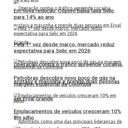
Em nova redução, Copom baixa taxa Selic
para 14% ao ano
Pela 1ª vez desde março, mercado reduz
expectativa para Selic em 2026
Operação contra o tráfico apreende cocaína,
Petrobras descobre novo poço de gás na
ecstasy e maconha e prende duas pessoas
margem equatorial da Colômbia
em Erval Grande
Emplacamentos de veículos cresceram 10%
em julho