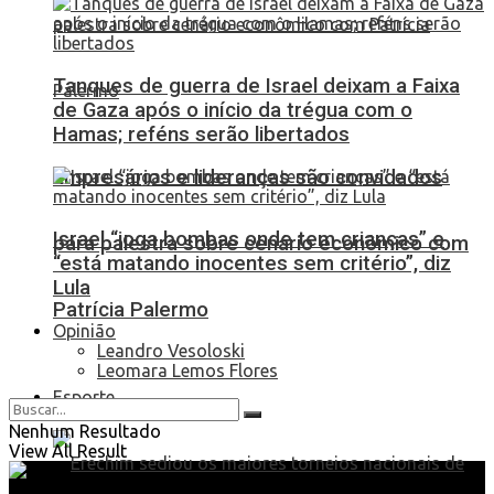
Tanques de guerra de Israel deixam a Faixa
de Gaza após o início da trégua com o
Hamas; reféns serão libertados
Empresários e lideranças são convidados
Israel “joga bombas onde tem crianças” e
para palestra sobre cenário econômico com
“está matando inocentes sem critério”, diz
Lula
Patrícia Palermo
Opinião
Leandro Vesoloski
Leomara Lemos Flores
Esporte
Nenhum Resultado
View All Result