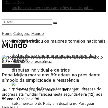
Home
Categoria
Mundo
Erechim sediou os maiores torneios nacionais
Nenhum Resultado
Mundo
de bochas e conheceu os campeões das
View All Result
Destaques
disputas individual e de trios
Pepe Mujica morre aos 89: adeus ao presidente
símbolo da simplicidade e resistência
José “Pepe” Mujica, ex-presidente do Uruguai e ícone
progressista mundial, faleceu nesta segunda-feira (12), aos
89 anos. O anúncio foi...
Leia mais