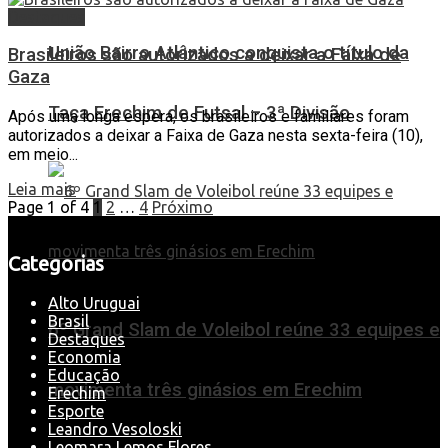
Destaques
União Bairro Atlântico conquista o título da
Brasileiros são autorizados a deixar a Faixa de
Gaza
Taça Erechim de Futsal – 3ª Divisão
Após uma longa espera, os brasileiros e familiares foram
autorizados a deixar a Faixa de Gaza nesta sexta-feira (10),
em meio...
Leia mais
Page 1 of 4
1
2
…
4
Próximo
Categorias
Alto Uruguai
Brasil
6º Grand Slam de Voleibol reúne 33 equipes e
Destaques
Economia
Educação
movimenta três ginásios em Erechim
Erechim
Esporte
Leandro Vesoloski
Leomara Lemos Flores