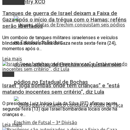
Country XCO
Destaques
Tanques de guerra de Israel deixam a Faixa de
Gaza após o início da trégua com o Hamas; reféns
serão libertados
Um comboio de tanques militares israelenses e veículos
blindados deixou a Faixa de Gaza nesta sexta-feira (24),
momentos após o...
Leia mais
Jovens atletas de Erechim conquistam seis
Brasil
pódios no Estadual de Bochas
Israel “joga bombas onde tem crianças” e “está
matando inocentes sem critério”, diz Lula
O presidente Luiz Inácio Lula da Silva (PT) afirmou nesta
segunda-feira (13) que Israel bombardeia locais onde há
crianças e...
Leia mais