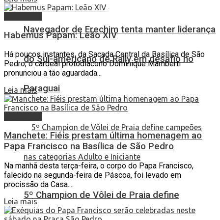
Destaques
Navegador de Erechim tenta manter liderança
Habemus Papam: Leão XIV
Há poucos instantes, da Sacada Central da Basílica de São
do Sul-americano de Rally em desafio no
Pedro, o cardeal protodiácono Dominique Mamberti
pronunciou a tão aguardada...
Paraguai
Leia mais
Destaques
Manchete: Fiéis prestam última homenagem ao
Papa Francisco na Basílica de São Pedro
Na manhã desta terça-feira, o corpo do Papa Francisco,
falecido na segunda-feira de Páscoa, foi levado em
procissão da Casa...
5º Champion de Vôlei de Praia define
Leia mais