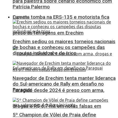
para palestra sobre cenário econômico com
Patrícia Palermo
Carreta tomba na ERS-135 e motorista fica
Esporte
preso às ferragens em Erechim
Erechim sediou os maiores torneios nacionais
de bochas e conheceu os campeões das
disputas individual e de trios
Navegador de Erechim tenta manter liderança
do Sul-americano de Rally em desafio no
Paraguai
Foragido desde 2024 é preso com arma,
drogas e R$ 6,7 mil em notas falsas em
5º Champion de Vôlei de Praia define