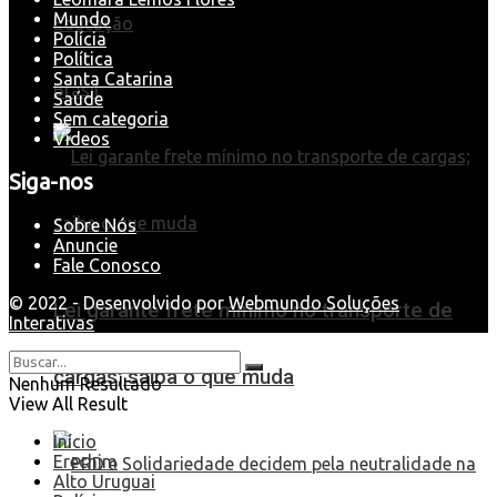
Mundo
Educação
Polícia
Política
Santa Catarina
Brasil
Saúde
Sem categoria
Videos
Siga-nos
Sobre Nós
Anuncie
Fale Conosco
© 2022 - Desenvolvido por
Webmundo Soluções
Lei garante frete mínimo no transporte de
Interativas
cargas; saiba o que muda
Nenhum Resultado
View All Result
Início
Erechim
Alto Uruguai