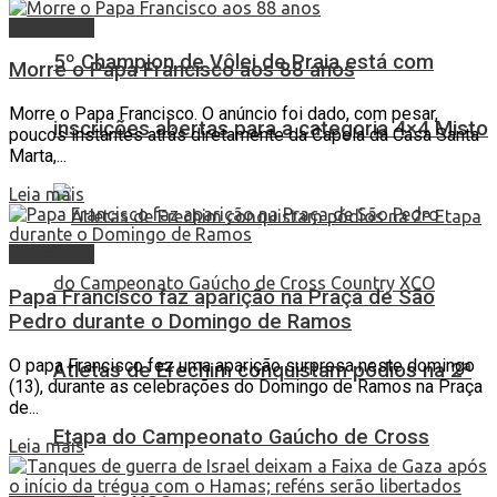
Destaques
5º Champion de Vôlei de Praia está com
Morre o Papa Francisco aos 88 anos
Morre o Papa Francisco. O anúncio foi dado, com pesar,
inscrições abertas para a categoria 4×4 Misto
poucos instantes atrás diretamente da Capela da Casa Santa
Marta,...
Leia mais
Destaques
Papa Francisco faz aparição na Praça de São
Pedro durante o Domingo de Ramos
O papa Francisco fez uma aparição surpresa neste domingo
Atletas de Erechim conquistam pódios na 2ª
(13), durante as celebrações do Domingo de Ramos na Praça
de...
Etapa do Campeonato Gaúcho de Cross
Leia mais