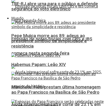
TRE-RJ abre urna para o público e defende
segurança do voto eletrônico
Mundo
Pepe Mujica morre aos 89: adeus ao
Emissão de notas fiscais com CBS e IBS
presidente símbolo da simplicidade e
resistência
começa nesta segunda-feira
Habemus Papam: Leão XIV
Manchete: Fiéis prestam última homenagem
ao Papa Francisco na Basílica de São Pedro
Ajuda internacional sofre corte de 23,1% em