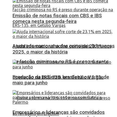
Emissão de notas fiscais com CBS e IBS
começa nesta segunda-feira
Apontado como uma das principais lideranças
Ajuda internacional sofre corte de 23,1% em
2025, o maior da história
de facção criminosa no RS é preso durante
Produção da indústria brasileira cai 1,8% de
operação na ERS-135, em Getúlio Vargas
maio para junho
Empresários e lideranças são convidados