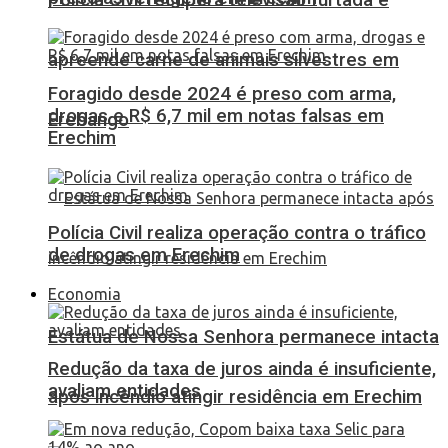
apreende carne de animais silvestres em
Foragido desde 2024 é preso com arma,
drogas e R$ 6,7 mil em notas falsas em
Erebango
Erechim
Polícia Civil realiza operação contra o tráfico
de drogas em Erechim
Economia
Estátua de Nossa Senhora permanece intacta
Redução da taxa de juros ainda é insuficiente,
avaliam entidades
após incêndio atingir residência em Erechim