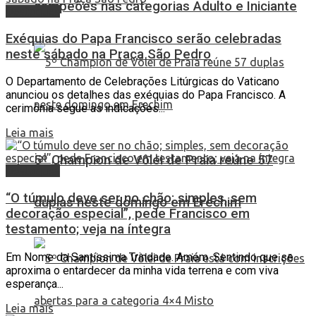
campeões nas categorias Adulto e Iniciante
Destaques
Exéquias do Papa Francisco serão celebradas
neste sábado na Praça São Pedro
O Departamento de Celebrações Litúrgicas do Vaticano
anunciou os detalhes das exéquias do Papa Francisco. A
cerimônia segue as indicações...
Leia mais
5º Champion de Vôlei de Praia reúne 57
Destaques
“O túmulo deve ser no chão; simples, sem
duplas neste domingo em Erechim
decoração especial”, pede Francisco em
testamento; veja na íntegra
Em Nome da Santíssima Trindade. Amém. Sentindo que se
aproxima o entardecer da minha vida terrena e com viva
esperança...
Leia mais