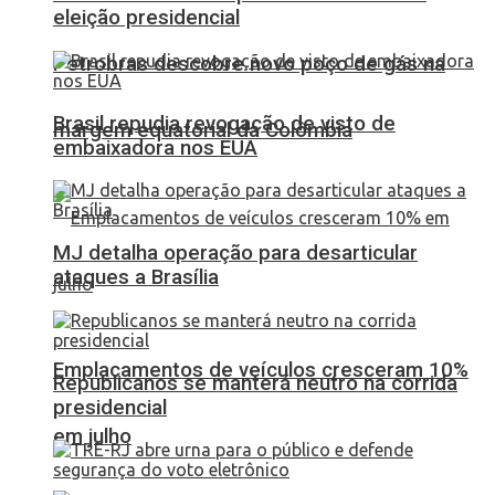
eleição presidencial
Petrobras descobre novo poço de gás na
Brasil repudia revogação de visto de
margem equatorial da Colômbia
embaixadora nos EUA
MJ detalha operação para desarticular
ataques a Brasília
Emplacamentos de veículos cresceram 10%
Republicanos se manterá neutro na corrida
presidencial
em julho