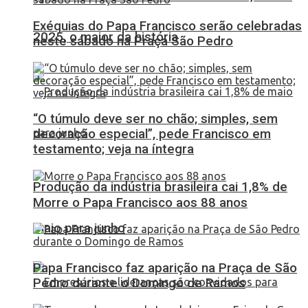
Exéquias do Papa Francisco serão celebradas
2025, o maior da história
neste sábado na Praça São Pedro
“O túmulo deve ser no chão; simples, sem
decoração especial”, pede Francisco em
testamento; veja na íntegra
Produção da indústria brasileira cai 1,8% de
Morre o Papa Francisco aos 88 anos
maio para junho
Papa Francisco faz aparição na Praça de São
Pedro durante o Domingo de Ramos