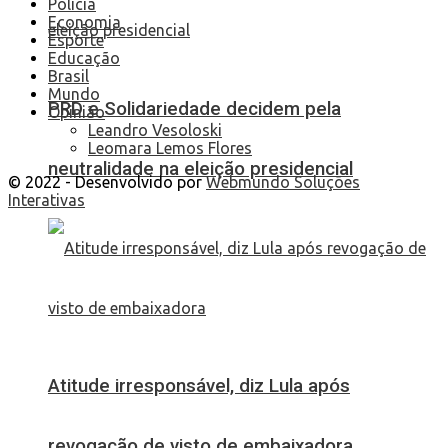
Polícia
Economia
Esporte
Educação
Brasil
Mundo
PRD e Solidariedade decidem pela
Opinião
Leandro Vesoloski
Leomara Lemos Flores
neutralidade na eleição presidencial
© 2022 - Desenvolvido por
Webmundo Soluções
Interativas
Atitude irresponsável, diz Lula após
revogação de visto de embaixadora