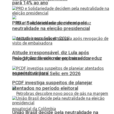
para 14% ao ano
PRD e Solidariedade decidem pela
neutralidade na eleição presidencial
Atitude irresponsável, diz Lula após
Pela 1ª vez desde março, mercado reduz
revogação de visto de embaixadora
expectativa para Selic em 2026
PCDF investiga suspeitos de planejar
atentados no período eleitoral
União Brasil decide pela neutralidade na