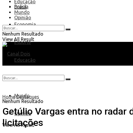
Educação
Polícia
Brasil
Mundo
Opinião
Economia
Nenhum Resultado
View All Result
Esporte
Educação
Brasil
Mundo
Home
Destaques
Nenhum Resultado
Getúlio Vargas entra no radar
Opinião
licitações
View All Result