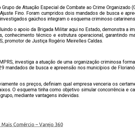
o Grupo de Atuação Especial de Combate ao Crime Organizado (GA
 Ajuste Fino. Foram cumpridos dois mandados de busca e apreen
s investigados gaúchos integram o esquema criminoso catarinens
ndo o apoio da Brigada Militar aqui no Estado, demonstra a imp
 conhecimento técnico e estrutura operacional, garantindo ma
 promotor de Justiça Rogério Meirelles Caldas.
MPRS, investiga a atuação de uma organização criminosa formad
 29 mandados de busca e apreensão nos municípios de Florianópo
iamente os preços, definiam qual empresa venceria os certames
ixos. O esquema tinha como objetivo simular concorrência e cau
o grupo, mediante vantagens indevidas.