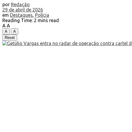
por
Redação
29 de abril de 2026
em
Destaques
,
Polícia
Reading Time: 2 mins read
A
A
A
A
Reset