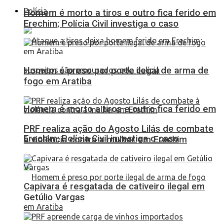
Polícia
Homem é morto a tiros e outro fica ferido em
Erechim; Polícia Civil investiga o caso
Homem é preso por porte ilegal de arma de
fogo em Aratiba
Homem é morto a tiros e outro fica ferido em
PRF realiza ação do Agosto Lilás de combate
Erechim; Polícia Civil investiga o caso
à violência contra a mulher em Erechim
Capivara é resgatada de cativeiro ilegal em
Getúlio Vargas