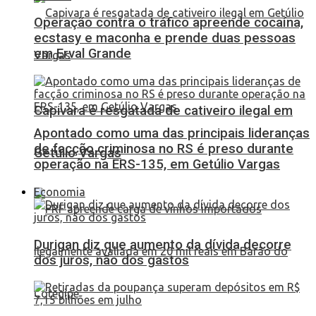
Operação contra o tráfico apreende cocaína,
ecstasy e maconha e prende duas pessoas
em Erval Grande
Capivara é resgatada de cativeiro ilegal em
Apontado como uma das principais lideranças
de facção criminosa no RS é preso durante
Getúlio Vargas
operação na ERS-135, em Getúlio Vargas
Economia
Durigan diz que aumento da dívida decorre
dos juros, não dos gastos