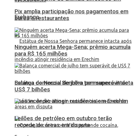
Pix amplia participação nos pagamentos em
Erebango
bares e restaurantes
Ninguém acerta Mega-Sena; prêmio acumula
para R$ 165 milhões
Balança comercial de julho tem superávit de
Estátua de Nossa Senhora permanece intacta
US$ 7 bilhões
após incêndio atingir residência em Erechim
Leilões de petróleo em outubro terão
recorde de áreas em disputa