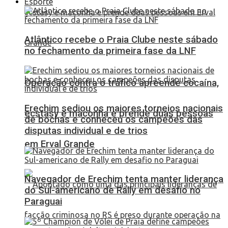
Esporte
Atlântico recebe o Praia Clube neste sábado
no fechamento da primeira fase da LNF
Operação contra o tráfico apreende cocaína,
Erechim sediou os maiores torneios nacionais
ecstasy e maconha e prende duas pessoas
de bochas e conheceu os campeões das
disputas individual e de trios
em Erval Grande
Navegador de Erechim tenta manter liderança
do Sul-americano de Rally em desafio no
Paraguai