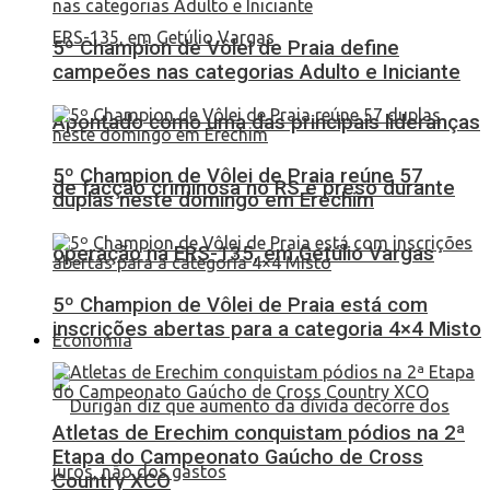
5º Champion de Vôlei de Praia define
campeões nas categorias Adulto e Iniciante
Apontado como uma das principais lideranças
5º Champion de Vôlei de Praia reúne 57
de facção criminosa no RS é preso durante
duplas neste domingo em Erechim
operação na ERS-135, em Getúlio Vargas
5º Champion de Vôlei de Praia está com
inscrições abertas para a categoria 4×4 Misto
Economia
Atletas de Erechim conquistam pódios na 2ª
Etapa do Campeonato Gaúcho de Cross
Country XCO