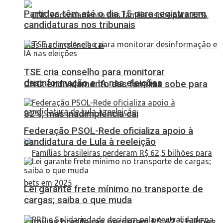
Partidos têm até o dia 15 para registrarem
candidaturas nos tribunais
TSE cria conselho para monitorar
desinformação e IA nas eleições
CNC: endividamento das famílias sobe para
82%, mas inadimplência cai
Federação PSOL-Rede oficializa apoio à
candidatura de Lula à reeleição
Lei garante frete mínimo no transporte de
cargas; saiba o que muda
Famílias brasileiras perderam R$ 62,5 bilhões