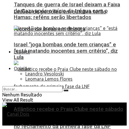
Tanques de guerra de Israel deixam a Faixa
de Gaza após o início da trégua com o
Leilões de petróleo em outubro terão
Hamas; reféns serão libertados
recorde de áreas em disputa
Israel “joga bombas onde tem crianças” e
“está matando inocentes sem critério”, diz
Esporte
Lula
Opinião
Leandro Vesoloski
Leomara Lemos Flores
Nenhum Resultado
View All Result
Atlântico recebe o Praia Clube neste sábado
no fechamento da primeira fase da LNF