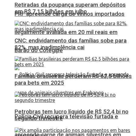
Retiradas da poupança superam depósitos
em R$ 7,15 bilhões em julho
PRF apreende carga de vinhos importados
ilegalmente avaliada em 20 mil reais em
CNC: endividamento das famílias sobe para
82%, mas inadimplência cai
Barão do Cotegipe
Famílias brasileiras perderam R$ 62,5 bilhões
para bets em 2025
Petrobras tem lucro líquido de R$ 52,4 bi no
Polícia Civil recupera televisão furtada e
segundo trimestre
apreende carne de animais silvestres em