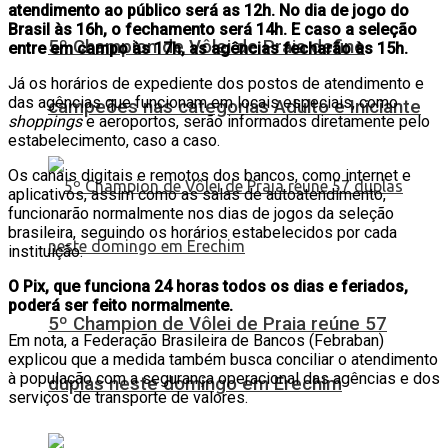
atendimento ao público será as 12h. No dia de jogo do
Brasil às 16h, o fechamento será 14h. E caso a seleção
5º Champion de Vôlei de Praia define
entre em campo às 17h, as agências fecharão às 15h.
Já os horários de expediente dos postos de atendimento e
das agências que funcionam em locais especiais, como
campeões nas categorias Adulto e Iniciante
shoppings
e aeroportos, serão informados diretamente pelo
estabelecimento, caso a caso.
Os canais digitais e remotos dos bancos, como internet e
aplicativos, assim como as salas de autoatendimento,
funcionarão normalmente nos dias de jogos da seleção
brasileira, seguindo os horários estabelecidos por cada
instituição.
O Pix, que funciona 24 horas todos os dias e feriados,
poderá ser feito normalmente.
5º Champion de Vôlei de Praia reúne 57
Em nota, a Federação Brasileira de Bancos (Febraban)
explicou que a medida também busca conciliar o atendimento
à população com a segurança operacional das agências e dos
duplas neste domingo em Erechim
serviços de transporte de valores.