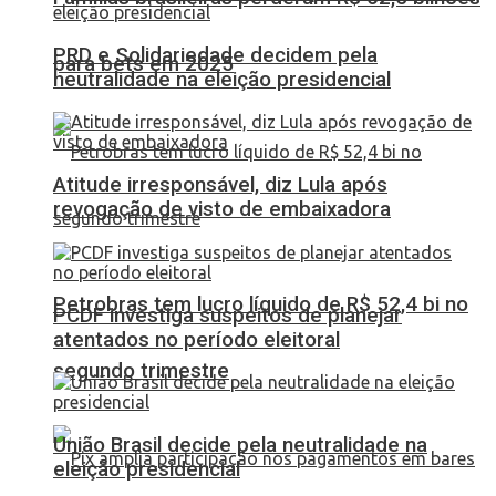
PRD e Solidariedade decidem pela
para bets em 2025
neutralidade na eleição presidencial
Atitude irresponsável, diz Lula após
revogação de visto de embaixadora
Petrobras tem lucro líquido de R$ 52,4 bi no
PCDF investiga suspeitos de planejar
atentados no período eleitoral
segundo trimestre
União Brasil decide pela neutralidade na
eleição presidencial