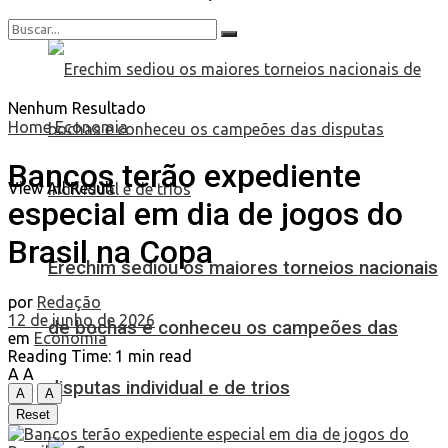
Nenhum Resultado
Home
Economia
Bancos terão expediente
View All Result
especial em dia de jogos do
Brasil na Copa
Erechim sediou os maiores torneios nacionais
por
Redação
12 de junho de 2026
de bochas e conheceu os campeões das
em
Economia
Reading Time: 1 min read
A
A
disputas individual e de trios
A
A
Reset