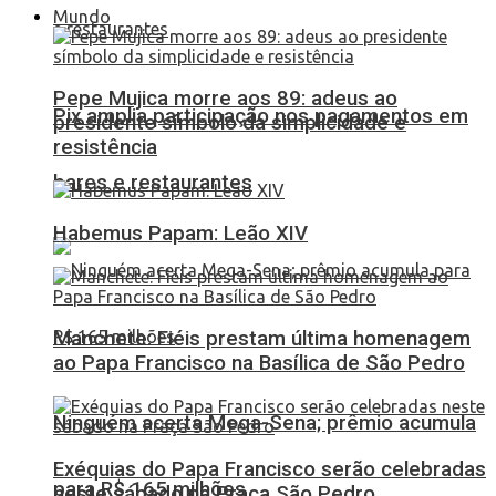
Mundo
Pepe Mujica morre aos 89: adeus ao
Pix amplia participação nos pagamentos em
presidente símbolo da simplicidade e
resistência
bares e restaurantes
Habemus Papam: Leão XIV
Manchete: Fiéis prestam última homenagem
ao Papa Francisco na Basílica de São Pedro
Ninguém acerta Mega-Sena; prêmio acumula
Exéquias do Papa Francisco serão celebradas
para R$ 165 milhões
neste sábado na Praça São Pedro