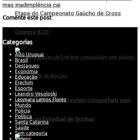
mas inadimplência cai
Etapa do Campeonato Gaúcho de Cross
Comente este post
Country XCO
Categorias
Alto Uruguai
Brasil
Destaques
Economia
Educação
Erechim
Esporte
Leandro Vesoloski
Leomara Lemos Flores
Jovens atletas de Erechim conquistam seis
Mundo
Polícia
Política
pódios no Estadual de Bochas
Santa Catarina
Saúde
Sem categoria
Videos