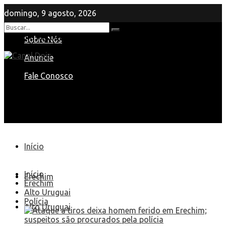
domingo, 9 agosto, 2026
Nenhum Resultado
Sobre Nós
View All Result
Anuncie
Fale Conosco
Início
Início
Erechim
Erechim
Alto Uruguai
Polícia
Alto Uruguai