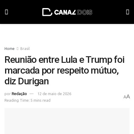
Home
Brasil
Reunião entre Lula e Trump foi
marcada por respeito mútuo,
diz Durigan
por
Redação
12 de maio de 2026
A
A
Reading Time: 5 mins read