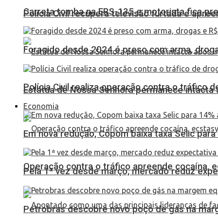
Carreta tomba na ERS-135 e motorista fica pr
Polícia Civil recupera televisão furtada e apr
Foragido desde 2024 é preso com arma, drogas
Polícia Civil realiza operação contra o tráfico
Estátua de Nossa Senhora permanece intacta a
Economia
Em nova redução, Copom baixa taxa Selic para
Operação contra o tráfico apreende cocaína,
Pela 1ª vez desde março, mercado reduz expec
Petrobras descobre novo poço de gás na marg