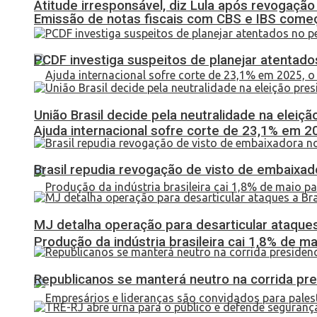
Atitude irresponsável, diz Lula após revogaçã
Emissão de notas fiscais com CBS e IBS come
PCDF investiga suspeitos de planejar atentados
União Brasil decide pela neutralidade na eleiçã
Ajuda internacional sofre corte de 23,1% em 20
Brasil repudia revogação de visto de embaixa
MJ detalha operação para desarticular ataques 
Produção da indústria brasileira cai 1,8% de ma
Republicanos se manterá neutro na corrida pre