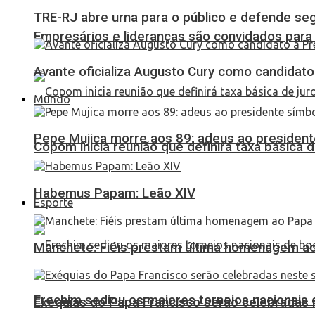
TRE-RJ abre urna para o público e defende seg
Empresários e lideranças são convidados para
Avante oficializa Augusto Cury como candidato
Mundo
Pepe Mujica morre aos 89: adeus ao presidente
Copom inicia reunião que definirá taxa básica d
Habemus Papam: Leão XIV
Esporte
Manchete: Fiéis prestam última homenagem ao 
Erechim sediou os maiores torneios nacionais 
Exéquias do Papa Francisco serão celebradas