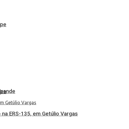
ipe
Grande
ipe
 na ERS-135, em Getúlio Vargas