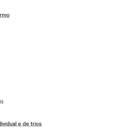
ermo
vidual e de trios