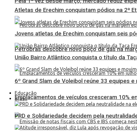
Pela 1ª vez desde março, mercado reduz expec
Atletas de Erechim conquistam pódios na 2ª 
Jovens atletas de Erechim conquistam seis pó
Petrobras descobre novo poço de gás na marg
União Bairro Atlântico conquista o título da Ta
6º Grand Slam de Voleibol reúne 33 equipes e
Educação
Emplacamentos de veículos cresceram 10% em
Brasil
PRD e Solidariedade decidem pela neutralidade