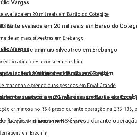
túlio Vargas
almente avaliada em 20 mil reais em Barão do Coteg
túlio Vargas
eende carne de animais silvestres em Erebango
pós incêndio atingir residência em Erechim
 ecstasy e maconha e prende duas pessoas em Erval 
almente avaliada em 20 mil reais em Barão do Coteg
de facção criminosa no RS é preso durante operação