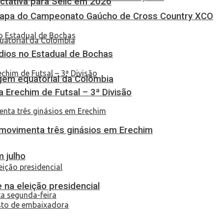
tativa para Selic em 2026
Etapa do Campeonato Gaúcho de Cross Country XCO
dios no Estadual de Bochas
em equatorial da Colômbia
ça Erechim de Futsal – 3ª Divisão
 movimenta três ginásios em Erechim
 julho
 na eleição presidencial