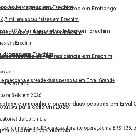
eso às ferragens em Erechim
eende carne de animais silvestres em Erebango
 e R$ 6,7 mil em notas falsas em Erechim
 de drogas em Erechim
pós incêndio atingir residência em Erechim
 14% ao ano
 ecstasy e maconha e prende duas pessoas em Erval 
tativa para Selic em 2026
em equatorial da Colômbia