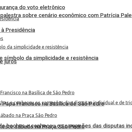
urança do voto eletrônico
 palestra sobre cenário econômico com Patrícia Pal
 à Presidência
 símbolo da simplicidade e resistência
e juros
Papa Francisco na Basílica de São Pedro
de bochas e conheceu os campeões das disputas indi
 neste sábado na Praça São Pedro