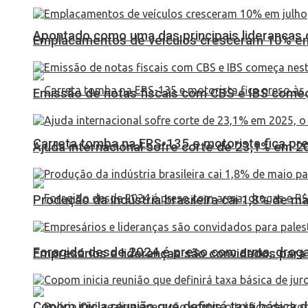
Apontado como uma das principais lideranças 
Emplacamentos de veículos cresceram 10% em
Emissão de notas fiscais com CBS e IBS come
Carreta tomba na ERS-135 e motorista fica pr
Ajuda internacional sofre corte de 23,1% em 20
Produção da indústria brasileira cai 1,8% de ma
Foragido desde 2024 é preso com arma, drogas
Empresários e lideranças são convidados para
Copom inicia reunião que definirá taxa básica d