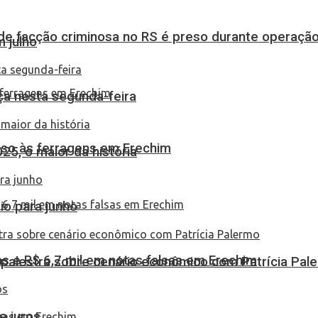
de facção criminosa no RS é preso durante operação
 julho
ça nesta segunda-feira
eso às ferragens em Erechim
25, o maior da história
io para junho
 e R$ 6,7 mil em notas falsas em Erechim
 palestra sobre cenário econômico com Patrícia Pal
e juros