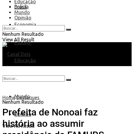
Educação
Polícia
Brasil
Mundo
Opinião
Economia
Nenhum Resultado
View All Result
Esporte
Educação
Brasil
Mundo
Home
Destaques
Nenhum Resultado
Prefeita de Nonoai faz
Opinião
história ao assumir
View All Result