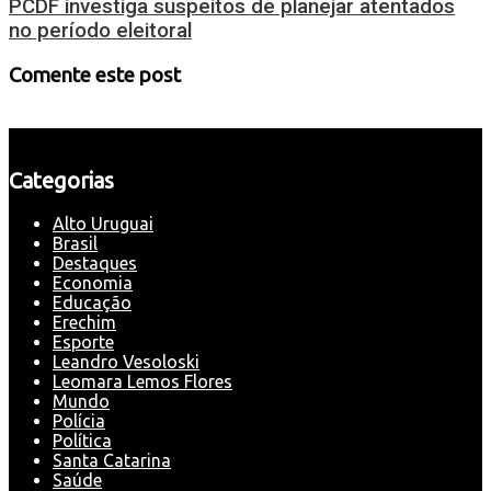
PCDF investiga suspeitos de planejar atentados
no período eleitoral
Comente este post
Categorias
Alto Uruguai
Brasil
Destaques
Economia
Educação
Erechim
Esporte
Leandro Vesoloski
Leomara Lemos Flores
Mundo
Polícia
Política
Santa Catarina
Saúde