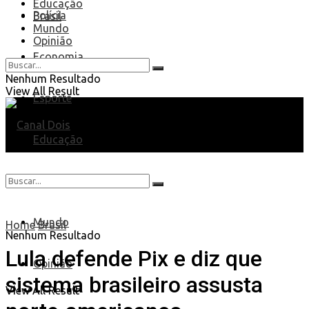
Educação
Polícia
Brasil
Mundo
Opinião
Economia
Nenhum Resultado
View All Result
Esporte
Educação
Brasil
Mundo
Home
Brasil
Nenhum Resultado
Lula defende Pix e diz que
Opinião
sistema brasileiro assusta
View All Result