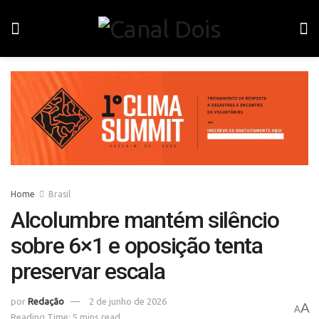
Home
Brasil
Alcolumbre mantém silêncio
sobre 6×1 e oposição tenta
preservar escala
por
Redação
2 de junho de 2026
A
A
Reading Time: 5 mins read