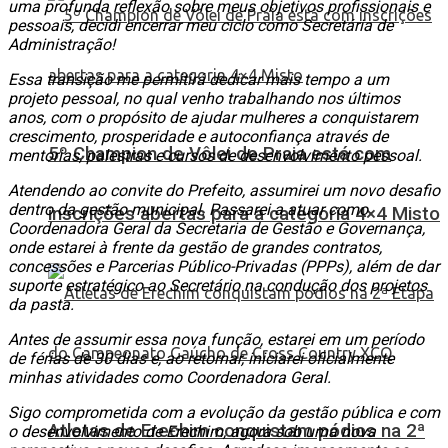
uma profunda reflexão sobre meus objetivos profissionais e
pessoais, decidi encerrar meu ciclo como Secretária de
Administração!
Essa transição me permitirá dedicar mais tempo a um
projeto pessoal, no qual venho trabalhando nos últimos
anos, com o propósito de ajudar mulheres a conquistarem
crescimento, prosperidade e autoconfiança através de
5º Champion de Vôlei de Praia está com
mentorias, palestras e cursos de desenvolvimento pessoal.
Atendendo ao convite do Prefeito, assumirei um novo desafio
dentro da gestão municipal. Passarei a atuar como
inscrições abertas para a categoria 4×4 Misto
Coordenadora Geral da Secretaria de Gestão e Governança,
onde estarei à frente da gestão de grandes contratos,
concessões e Parcerias Público-Privadas (PPPs), além de dar
suporte estratégico ao Secretário na condução dos projetos
da pasta.
Antes de assumir essa nova função, estarei em um período
de férias de 30 dias e, ao retornar, iniciarei oficialmente
minhas atividades como Coordenadora Geral.
Sigo comprometida com a evolução da gestão pública e com
Atletas de Erechim conquistam pódios na 2ª
o desenvolvimento de Erechim, agora sob uma nova