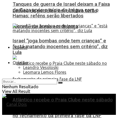
Tanques de guerra de Israel deixam a Faixa
de Gaza após o início da trégua com o
Leilões de petróleo em outubro terão
Hamas; reféns serão libertados
recorde de áreas em disputa
Israel “joga bombas onde tem crianças” e
“está matando inocentes sem critério”, diz
Esporte
Lula
Opinião
Leandro Vesoloski
Leomara Lemos Flores
Nenhum Resultado
View All Result
Atlântico recebe o Praia Clube neste sábado
no fechamento da primeira fase da LNF