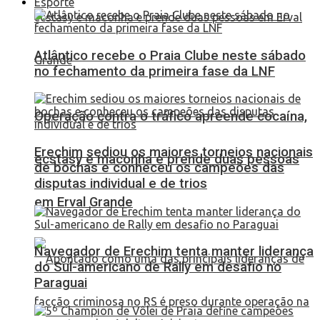
Esporte
Atlântico recebe o Praia Clube neste sábado
no fechamento da primeira fase da LNF
Operação contra o tráfico apreende cocaína,
Erechim sediou os maiores torneios nacionais
ecstasy e maconha e prende duas pessoas
de bochas e conheceu os campeões das
disputas individual e de trios
em Erval Grande
Navegador de Erechim tenta manter liderança
do Sul-americano de Rally em desafio no
Paraguai