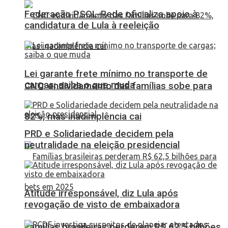
Federação PSOL-Rede oficializa apoio à
candidatura de Lula à reeleição
Lei garante frete mínimo no transporte de
cargas; saiba o que muda
CNC: endividamento das famílias sobe para
82%, mas inadimplência cai
PRD e Solidariedade decidem pela
neutralidade na eleição presidencial
Atitude irresponsável, diz Lula após
revogação de visto de embaixadora
Famílias brasileiras perderam R$ 62,5 bilhões