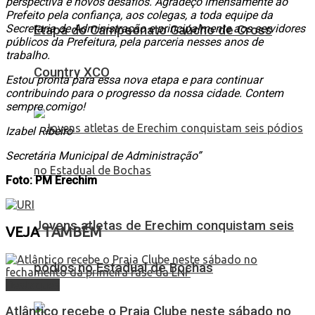
perspectiva e novos desafios. Agradeço imensamente ao
Prefeito pela confiança, aos colegas, a toda equipe da
Secretaria de Administração e principalmente aos servidores
Etapa do Campeonato Gaúcho de Cross
públicos da Prefeitura, pela parceria nesses anos de
trabalho.
Country XCO
Estou pronta para essa nova etapa e para continuar
contribuindo para o progresso da nossa cidade. Contem
sempre comigo!
Izabel Ribeiro
Secretária Municipal de Administração”
Foto: PM Erechim
Jovens atletas de Erechim conquistam seis
VEJA
TAMBÉM
pódios no Estadual de Bochas
Destaques
Atlântico recebe o Praia Clube neste sábado no