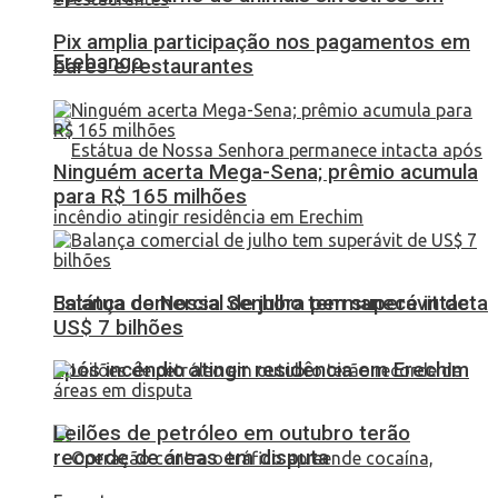
Pix amplia participação nos pagamentos em
Erebango
bares e restaurantes
Ninguém acerta Mega-Sena; prêmio acumula
para R$ 165 milhões
Balança comercial de julho tem superávit de
Estátua de Nossa Senhora permanece intacta
US$ 7 bilhões
após incêndio atingir residência em Erechim
Leilões de petróleo em outubro terão
recorde de áreas em disputa