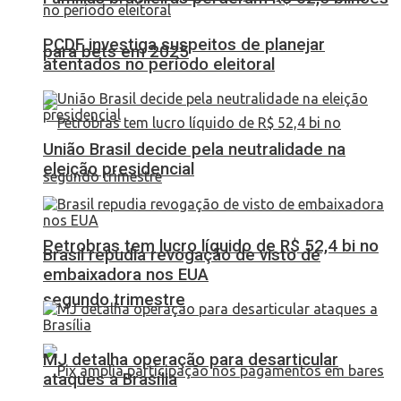
PCDF investiga suspeitos de planejar
para bets em 2025
atentados no período eleitoral
União Brasil decide pela neutralidade na
eleição presidencial
Petrobras tem lucro líquido de R$ 52,4 bi no
Brasil repudia revogação de visto de
embaixadora nos EUA
segundo trimestre
MJ detalha operação para desarticular
ataques a Brasília