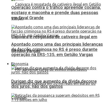
Operação contra o tráfico apreende cocaína,
ecstasy e maconha e prende duas pessoas
em Erval Grande
Capivara é resgatada de cativeiro ilegal em
Apontado como uma das principais lideranças
de facção criminosa no RS é preso durante
Getúlio Vargas
operação na ERS-135, em Getúlio Vargas
Economia
Durigan diz que aumento da dívida decorre
dos juros, não dos gastos