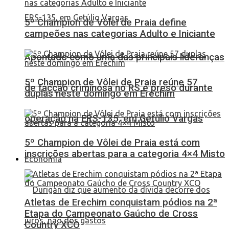
5º Champion de Vôlei de Praia define
campeões nas categorias Adulto e Iniciante
Apontado como uma das principais lideranças
5º Champion de Vôlei de Praia reúne 57
de facção criminosa no RS é preso durante
duplas neste domingo em Erechim
operação na ERS-135, em Getúlio Vargas
5º Champion de Vôlei de Praia está com
inscrições abertas para a categoria 4×4 Misto
Economia
Atletas de Erechim conquistam pódios na 2ª
Etapa do Campeonato Gaúcho de Cross
Country XCO