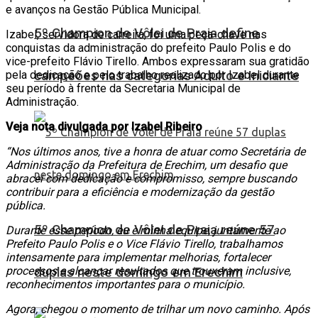
e avanços na Gestão Pública Municipal.
5º Champion de Vôlei de Praia define
Izabel, servidora de carreira, foi uma peça-chave nas
conquistas da administração do prefeito Paulo Polis e do
vice-prefeito Flávio Tirello. Ambos expressaram sua gratidão
pela dedicação e pelo trabalho realizado por Izabel durante
campeões nas categorias Adulto e Iniciante
seu período à frente da Secretaria Municipal de
Administração.
Veja nota divulgada por Izabel Ribeiro
“Nos últimos anos, tive a honra de atuar como Secretária de
Administração da Prefeitura de Erechim, um desafio que
abracei com dedicação e compromisso, sempre buscando
contribuir para a eficiência e modernização da gestão
pública.
5º Champion de Vôlei de Praia reúne 57
Durante esse período, eu e minha equipe, juntamente ao
Prefeito Paulo Polis e o Vice Flávio Tirello, trabalhamos
intensamente para implementar melhorias, fortalecer
processos e alcançar resultados que trouxeram inclusive,
duplas neste domingo em Erechim
reconhecimentos importantes para o município.
Agora, chegou o momento de trilhar um novo caminho. Após