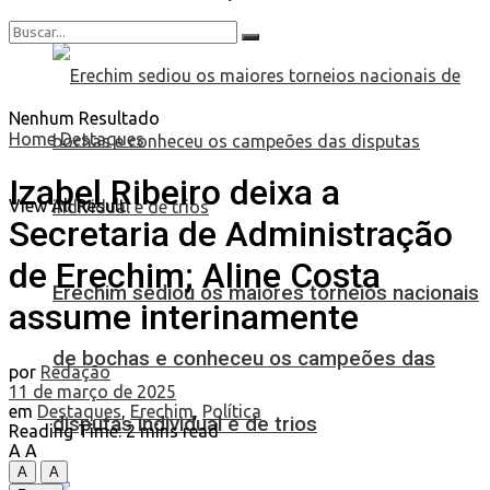
Nenhum Resultado
Home
Destaques
Izabel Ribeiro deixa a
View All Result
Secretaria de Administração
de Erechim; Aline Costa
Erechim sediou os maiores torneios nacionais
assume interinamente
de bochas e conheceu os campeões das
por
Redação
11 de março de 2025
em
Destaques
,
Erechim
,
Política
disputas individual e de trios
Reading Time: 2 mins read
A
A
A
A