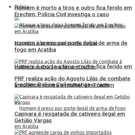
Polícia
Homem é morto a tiros e outro fica ferido em
Erechim; Polícia Civil investiga o caso
Homem é preso por porte ilegal de arma de
fogo em Aratiba
Homem é morto a tiros e outro fica ferido em
PRF realiza ação do Agosto Lilás de combate
Erechim; Polícia Civil investiga o caso
à violência contra a mulher em Erechim
Capivara é resgatada de cativeiro ilegal em
Getúlio Vargas