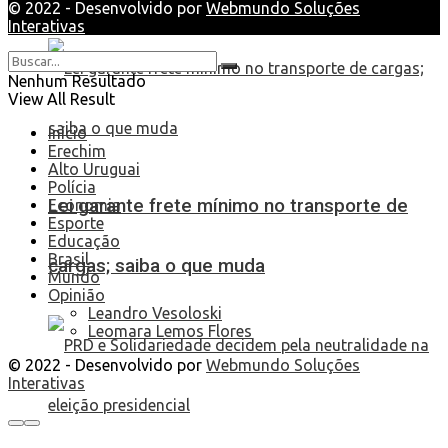
© 2022 - Desenvolvido por
Webmundo Soluções
Interativas
Nenhum Resultado
View All Result
Início
Erechim
Alto Uruguai
Polícia
Lei garante frete mínimo no transporte de
Economia
Esporte
Educação
Brasil
cargas; saiba o que muda
Mundo
Opinião
Leandro Vesoloski
Leomara Lemos Flores
© 2022 - Desenvolvido por
Webmundo Soluções
Interativas