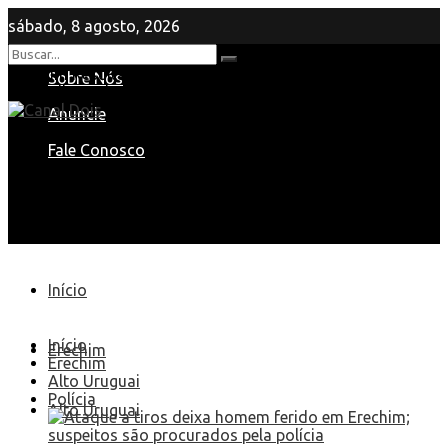
sábado, 8 agosto, 2026
Nenhum Resultado
Sobre Nós
View All Result
Anuncie
Fale Conosco
Início
Início
Erechim
Erechim
Alto Uruguai
Polícia
Alto Uruguai