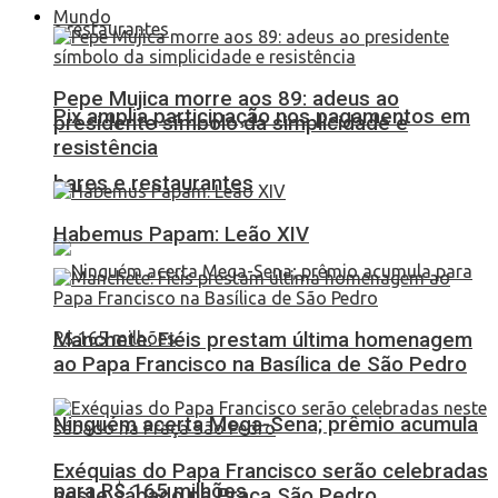
Mundo
Pepe Mujica morre aos 89: adeus ao
Pix amplia participação nos pagamentos em
presidente símbolo da simplicidade e
resistência
bares e restaurantes
Habemus Papam: Leão XIV
Manchete: Fiéis prestam última homenagem
ao Papa Francisco na Basílica de São Pedro
Ninguém acerta Mega-Sena; prêmio acumula
Exéquias do Papa Francisco serão celebradas
para R$ 165 milhões
neste sábado na Praça São Pedro