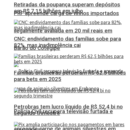
Retiradas da poupança superam depósitos
em R$ 7,15 bilhões em julho
PRF apreende carga de vinhos importados
ilegalmente avaliada em 20 mil reais em
CNC: endividamento das famílias sobe para
82%, mas inadimplência cai
Barão do Cotegipe
Famílias brasileiras perderam R$ 62,5 bilhões
para bets em 2025
Petrobras tem lucro líquido de R$ 52,4 bi no
Polícia Civil recupera televisão furtada e
segundo trimestre
apreende carne de animais silvestres em