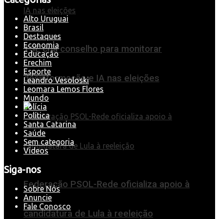
Alto Uruguai
Brasil
Destaques
Economia
TSE cria conselho para monitorar
Educação
Erechim
Esporte
desinformação e IA nas eleições
Leandro Vesoloski
Leomara Lemos Flores
Mundo
Polícia
Política
Santa Catarina
Saúde
Sem categoria
Videos
Siga-nos
Federação PSOL-Rede oficializa apoio à
Sobre Nós
Anuncie
Fale Conosco
candidatura de Lula à reeleição