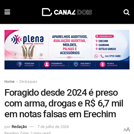
Home
Destaques
Foragido desde 2024 é preso
com arma, drogas e R$ 6,7 mil
em notas falsas em Erechim
por
Redação
7 de julho de 2026
A
A
Reading Time: 2 mins read