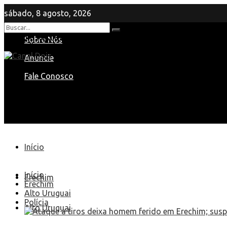
sábado, 8 agosto, 2026
Nenhum Resultado
Sobre Nós
View All Result
Anuncie
Fale Conosco
Início
Início
Erechim
Erechim
Alto Uruguai
Polícia
Alto Uruguai