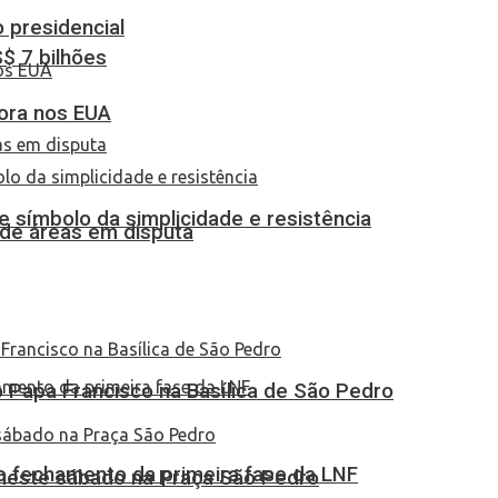
o presidencial
S$ 7 bilhões
dora nos EUA
 símbolo da simplicidade e resistência
 de áreas em disputa
Papa Francisco na Basílica de São Pedro
no fechamento da primeira fase da LNF
 neste sábado na Praça São Pedro