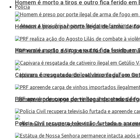
Homem é morto a tiros e outro fica ferido em Er
Polícia
Homem é preso por porte ilegal de arma de fo
Homem é morto a tiros e outro fica ferido em Er
PRF realiza ação do Agosto Lilás de combate à
Capivara é resgatada de cativeiro ilegal em Ge
PRF apreende carga de vinhos importados ileg
Homem é preso por porte ilegal de arma de fo
Polícia Civil recupera televisão furtada e apr