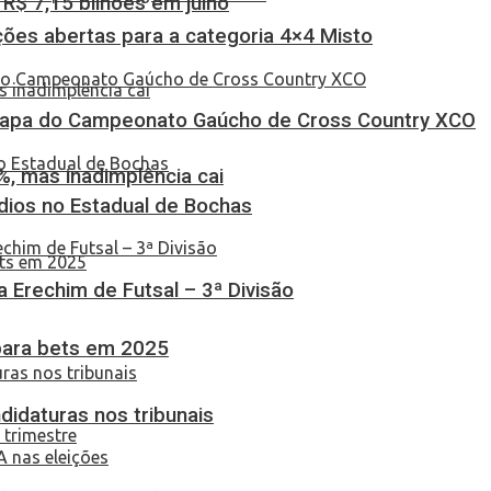
$ 7,15 bilhões em julho
ções abertas para a categoria 4×4 Misto
Etapa do Campeonato Gaúcho de Cross Country XCO
, mas inadimplência cai
dios no Estadual de Bochas
ça Erechim de Futsal – 3ª Divisão
 para bets em 2025
didaturas nos tribunais