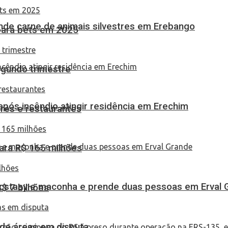
eende carne de animais silvestres em Erebango
 para bets em 2025
egundo trimestre
pós incêndio atingir residência em Erechim
res e restaurantes
ara R$ 165 milhões
 ecstasy e maconha e prende duas pessoas em Erval 
S$ 7 bilhões
 de áreas em disputa