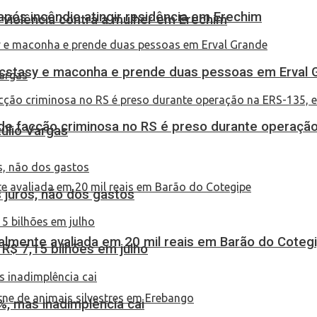
pós incêndio atingir residência em Erechim
 violência contra a mulher em Erechim
 ecstasy e maconha e prende duas pessoas em Erval 
de facção criminosa no RS é preso durante operação
túlio Vargas
 juros, não dos gastos
almente avaliada em 20 mil reais em Barão do Coteg
$ 7,15 bilhões em julho
, mas inadimplência cai