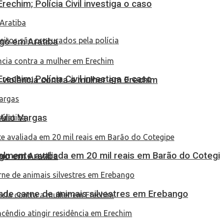
echim; Polícia Civil investiga o caso
go em Aratiba
echim; Polícia Civil investiga o caso
 violência contra a mulher em Erechim
túlio Vargas
almente avaliada em 20 mil reais em Barão do Coteg
go em Aratiba
eende carne de animais silvestres em Erebango