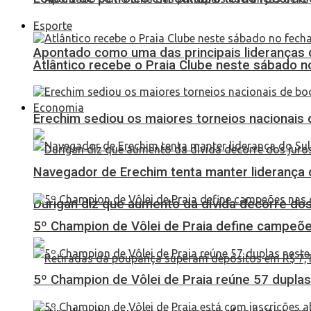
Esporte
Apontado como uma das principais lideranças 
Atlântico recebe o Praia Clube neste sábado 
Economia
Erechim sediou os maiores torneios nacionais 
Navegador de Erechim tenta manter liderança 
Durigan diz que aumento da dívida decorre dos
5º Champion de Vôlei de Praia define campeões
5º Champion de Vôlei de Praia reúne 57 dupl