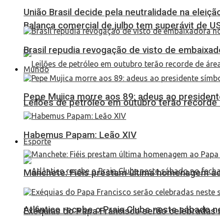
União Brasil decide pela neutralidade na eleiçã
Balança comercial de julho tem superávit de U
Brasil repudia revogação de visto de embaixa
Mundo
Pepe Mujica morre aos 89: adeus ao presidente
Leilões de petróleo em outubro terão recorde
Habemus Papam: Leão XIV
Esporte
Manchete: Fiéis prestam última homenagem ao 
Atlântico recebe o Praia Clube neste sábado 
Exéquias do Papa Francisco serão celebradas