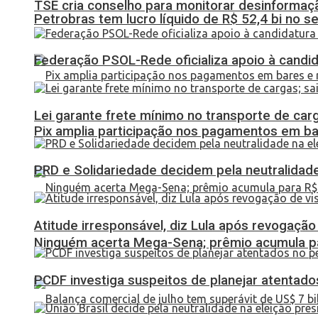
TSE cria conselho para monitorar desinformaçã
Petrobras tem lucro líquido de R$ 52,4 bi no s
Federação PSOL-Rede oficializa apoio à candid
Lei garante frete mínimo no transporte de car
Pix amplia participação nos pagamentos em ba
PRD e Solidariedade decidem pela neutralidade
Atitude irresponsável, diz Lula após revogaçã
Ninguém acerta Mega-Sena; prêmio acumula p
PCDF investiga suspeitos de planejar atentados