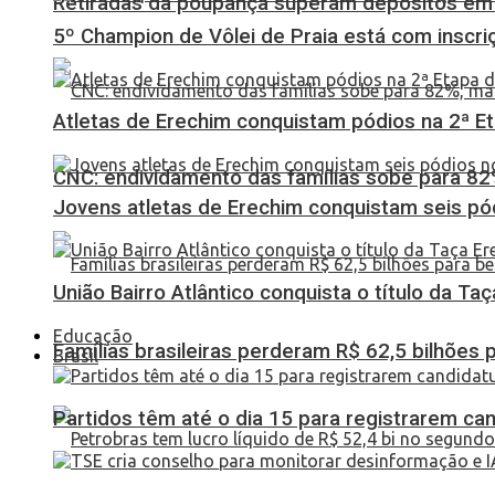
Retiradas da poupança superam depósitos em R
5º Champion de Vôlei de Praia está com inscri
Atletas de Erechim conquistam pódios na 2ª 
CNC: endividamento das famílias sobe para 82%
Jovens atletas de Erechim conquistam seis pó
União Bairro Atlântico conquista o título da Ta
Educação
Famílias brasileiras perderam R$ 62,5 bilhões
Brasil
Partidos têm até o dia 15 para registrarem can