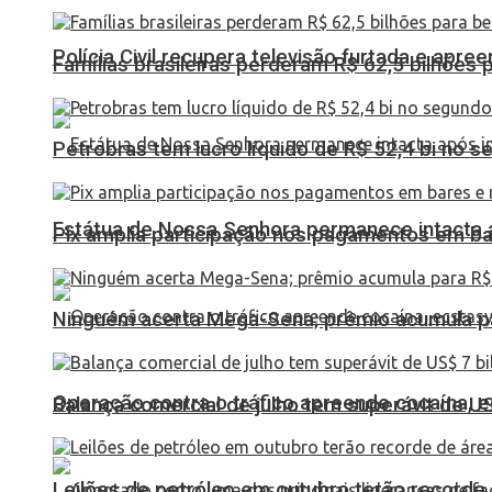
Polícia Civil recupera televisão furtada e apr
Famílias brasileiras perderam R$ 62,5 bilhões
Petrobras tem lucro líquido de R$ 52,4 bi no s
Estátua de Nossa Senhora permanece intacta a
Pix amplia participação nos pagamentos em ba
Ninguém acerta Mega-Sena; prêmio acumula p
Operação contra o tráfico apreende cocaína,
Balança comercial de julho tem superávit de U
Leilões de petróleo em outubro terão recorde