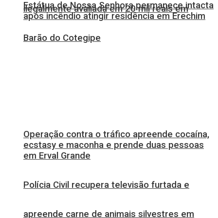
Estátua de Nossa Senhora permanece intacta
ilegalmente avaliada em 20 mil reais em
após incêndio atingir residência em Erechim
Barão do Cotegipe
Operação contra o tráfico apreende cocaína,
ecstasy e maconha e prende duas pessoas
em Erval Grande
Polícia Civil recupera televisão furtada e
apreende carne de animais silvestres em