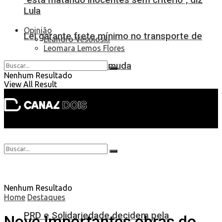
Lula
Opinião
Lei garante frete mínimo no transporte de
Leandro Vesoloski
Leomara Lemos Flores
cargas; saiba o que muda
Nenhum Resultado
View All Result
Nenhum Resultado
Home
Destaques
PRD e Solidariedade decidem pela
Nove importantes obras do