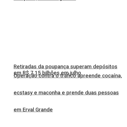
Retiradas da poupança superam depósitos
em R$ 7,15 bilhões em julho
Operação contra o tráfico apreende cocaína,
ecstasy e maconha e prende duas pessoas
em Erval Grande