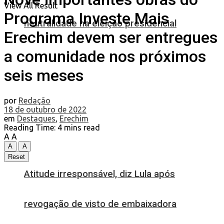
View All Result
Programa Investe Mais
neutralidade na eleição presidencial
Erechim devem ser entregues
a comunidade nos próximos
seis meses
por
Redação
18 de outubro de 2022
em
Destaques
,
Erechim
Reading Time: 4 mins read
A
A
A
A
Reset
Atitude irresponsável, diz Lula após
revogação de visto de embaixadora