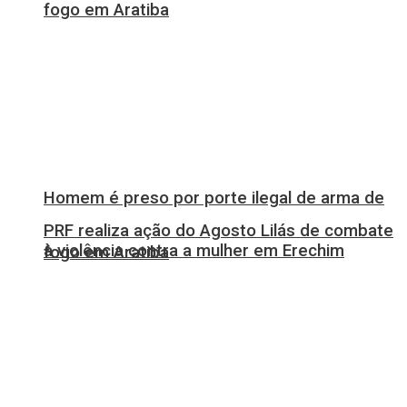
fogo em Aratiba
Homem é preso por porte ilegal de arma de
PRF realiza ação do Agosto Lilás de combate
à violência contra a mulher em Erechim
fogo em Aratiba