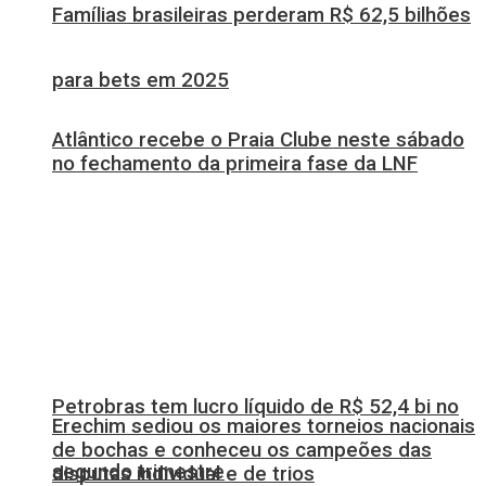
Famílias brasileiras perderam R$ 62,5 bilhões
para bets em 2025
Atlântico recebe o Praia Clube neste sábado
no fechamento da primeira fase da LNF
Petrobras tem lucro líquido de R$ 52,4 bi no
Erechim sediou os maiores torneios nacionais
de bochas e conheceu os campeões das
segundo trimestre
disputas individual e de trios