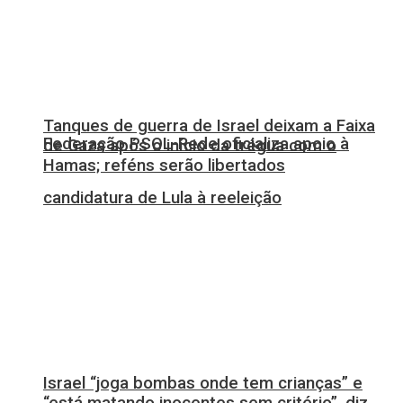
Tanques de guerra de Israel deixam a Faixa
Federação PSOL-Rede oficializa apoio à
de Gaza após o início da trégua com o
Hamas; reféns serão libertados
candidatura de Lula à reeleição
Israel “joga bombas onde tem crianças” e
“está matando inocentes sem critério”, diz