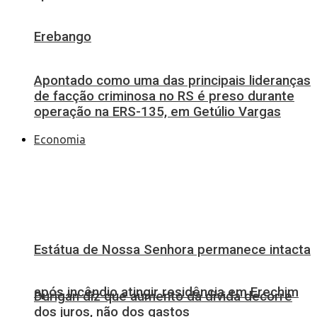
Erebango
Apontado como uma das principais lideranças
de facção criminosa no RS é preso durante
operação na ERS-135, em Getúlio Vargas
Economia
Estátua de Nossa Senhora permanece intacta
após incêndio atingir residência em Erechim
Durigan diz que aumento da dívida decorre
dos juros, não dos gastos