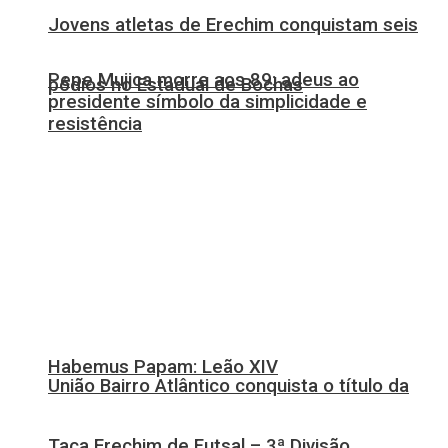
Jovens atletas de Erechim conquistam seis
Pepe Mujica morre aos 89: adeus ao
pódios no Estadual de Bochas
presidente símbolo da simplicidade e
resistência
Habemus Papam: Leão XIV
União Bairro Atlântico conquista o título da
Taça Erechim de Futsal – 3ª Divisão