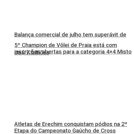
Balança comercial de julho tem superávit de
5º Champion de Vôlei de Praia está com
inscrições abertas para a categoria 4×4 Misto
US$ 7 bilhões
Atletas de Erechim conquistam pódios na 2ª
Etapa do Campeonato Gaúcho de Cross