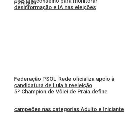
TSE cria conselho para monitorar
Paraguai
desinformação e IA nas eleições
Federação PSOL-Rede oficializa apoio à
candidatura de Lula à reeleição
5º Champion de Vôlei de Praia define
campeões nas categorias Adulto e Iniciante