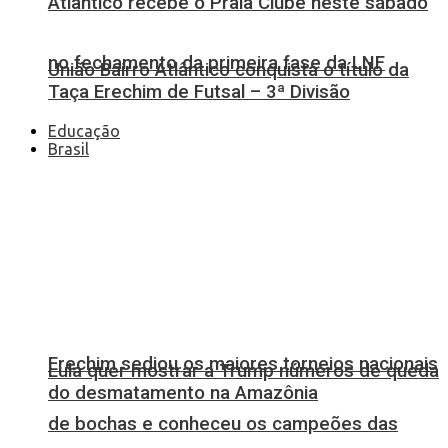
Atlântico recebe o Praia Clube neste sábado
no fechamento da primeira fase da LNF
União Bairro Atlântico conquista o título da
Taça Erechim de Futsal – 3ª Divisão
Educação
Brasil
Erechim sediou os maiores torneios nacionais
Lula quer mostrar a Trump números de queda
do desmatamento na Amazônia
de bochas e conheceu os campeões das