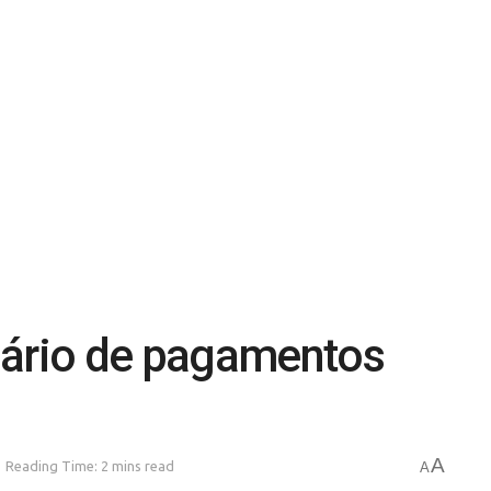
dário de pagamentos
A
Reading Time: 2 mins read
A