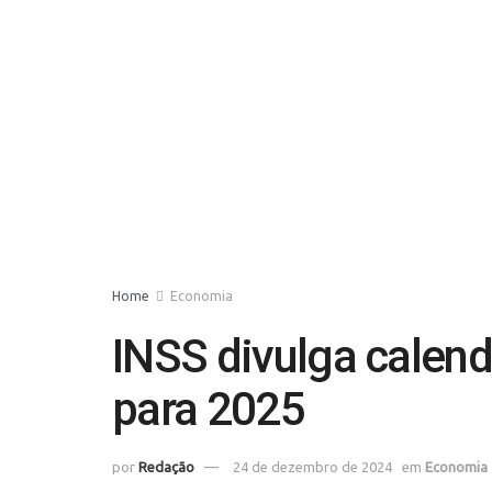
Home
Economia
INSS divulga calen
para 2025
por
Redação
24 de dezembro de 2024
em
Economia