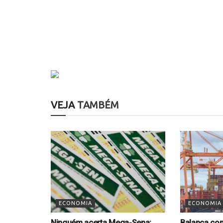
VEJA
TAMBÉM
ECONOMIA
ECONOMIA
Ninguém acerta Mega-Sena;
Balança com