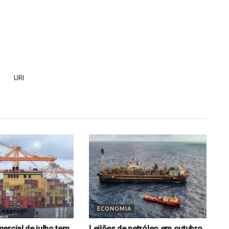
ECONOMIA
ercial de julho tem
Leilões de petróleo em outubro