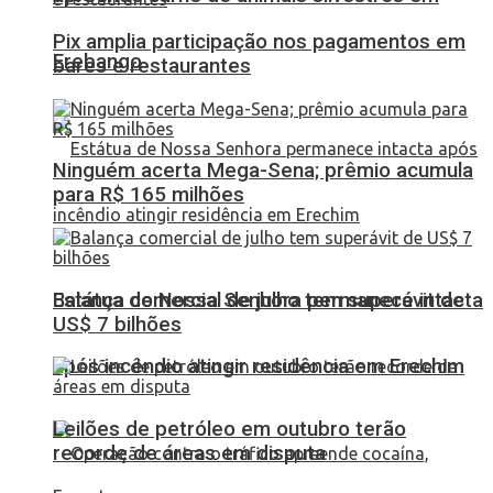
Pix amplia participação nos pagamentos em
Erebango
bares e restaurantes
Ninguém acerta Mega-Sena; prêmio acumula
para R$ 165 milhões
Balança comercial de julho tem superávit de
Estátua de Nossa Senhora permanece intacta
US$ 7 bilhões
após incêndio atingir residência em Erechim
Leilões de petróleo em outubro terão
recorde de áreas em disputa