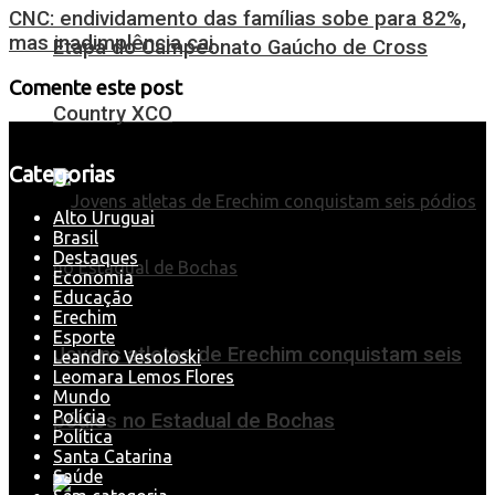
CNC: endividamento das famílias sobe para 82%,
mas inadimplência cai
Etapa do Campeonato Gaúcho de Cross
Comente este post
Country XCO
Categorias
Alto Uruguai
Brasil
Destaques
Economia
Educação
Erechim
Esporte
Jovens atletas de Erechim conquistam seis
Leandro Vesoloski
Leomara Lemos Flores
Mundo
Polícia
pódios no Estadual de Bochas
Política
Santa Catarina
Saúde