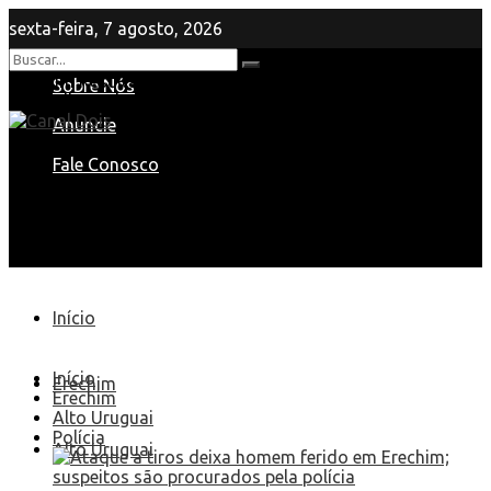
sexta-feira, 7 agosto, 2026
Nenhum Resultado
Sobre Nós
View All Result
Anuncie
Fale Conosco
Início
Início
Erechim
Erechim
Alto Uruguai
Polícia
Alto Uruguai