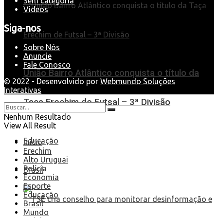
Sem categoria
Videos
Siga-nos
Sobre Nós
Anuncie
Fale Conosco
União Bairro Atlântico conquista o título da
© 2022 - Desenvolvido por
Webmundo Soluções
Interativas
Taça Erechim de Futsal – 3ª Divisão
Nenhum Resultado
View All Result
Educação
Início
Erechim
Alto Uruguai
Polícia
Brasil
Economia
Esporte
Educação
Brasil
Mundo