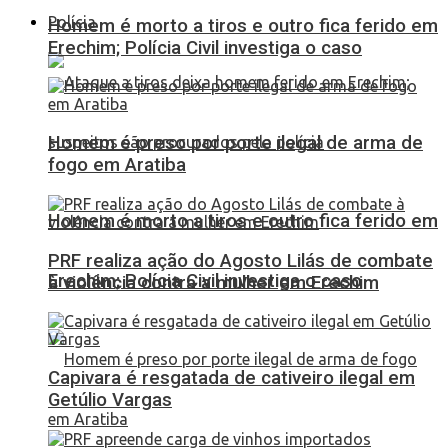
Polícia
Homem é morto a tiros e outro fica ferido em
Erechim; Polícia Civil investiga o caso
Homem é preso por porte ilegal de arma de
fogo em Aratiba
Homem é morto a tiros e outro fica ferido em
PRF realiza ação do Agosto Lilás de combate
Erechim; Polícia Civil investiga o caso
à violência contra a mulher em Erechim
Capivara é resgatada de cativeiro ilegal em
Getúlio Vargas