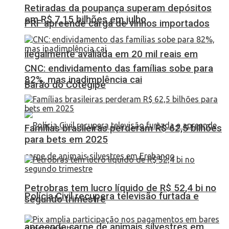
Retiradas da poupança superam depósitos
em R$ 7,15 bilhões em julho
PRF apreende carga de vinhos importados
ilegalmente avaliada em 20 mil reais em
CNC: endividamento das famílias sobe para
82%, mas inadimplência cai
Barão do Cotegipe
Famílias brasileiras perderam R$ 62,5 bilhões
para bets em 2025
Petrobras tem lucro líquido de R$ 52,4 bi no
Polícia Civil recupera televisão furtada e
segundo trimestre
apreende carne de animais silvestres em