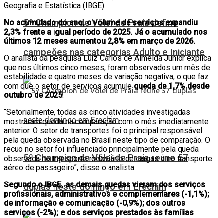
Geografia e Estatística (IBGE).
5º Champion de Vôlei de Praia define
No acumulado do ano, o volume de serviços expandiu
2,3% frente a igual período de 2025. Já o acumulado nos
últimos 12 meses aumentou 2,8% em março de 2026.
campeões nas categorias Adulto e Iniciante
O analista da pesquisa Luiz Carlos de Almeida Junior explica
que nos últimos cinco meses, foram observados um mês de
estabilidade e quatro meses de variação negativa, o que faz
com que o setor de serviços acumule
queda de 1,7% desde
outubro de 2025
.
“Setorialmente, todas as cinco atividades investigadas
mostraram queda na comparação com o mês imediatamente
anterior. O setor de transportes foi o principal responsável
pela queda observada no Brasil neste tipo de comparação. O
recuo no setor foi influenciado principalmente pela queda
5º Champion de Vôlei de Praia reúne 57
observada no transporte rodoviário de cargas e no transporte
aéreo de passageiro”, disse o analista.
Segundo o IBGE, as demais quedas vieram dos serviços
duplas neste domingo em Erechim
profissionais, administrativos e complementares (-1,1%);
de informação e comunicação (-0,9%); dos outros
serviços (-2%); e dos serviços prestados às famílias