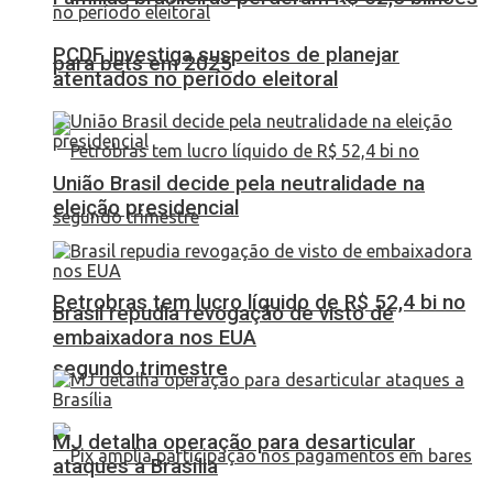
PCDF investiga suspeitos de planejar
para bets em 2025
atentados no período eleitoral
União Brasil decide pela neutralidade na
eleição presidencial
Petrobras tem lucro líquido de R$ 52,4 bi no
Brasil repudia revogação de visto de
embaixadora nos EUA
segundo trimestre
MJ detalha operação para desarticular
ataques a Brasília