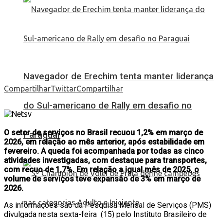
Navegador de Erechim tenta manter liderança
Compartilhar
Twittar
Compartilhar
do Sul-americano de Rally em desafio no
O setor de serviços no Brasil recuou 1,2% em março de
Paraguai
2026, em relação ao mês anterior, após estabilidade em
fevereiro. A queda foi acompanhada por todas as cinco
atividades investigadas, com destaque para transportes,
com recuo de 1,7%. Em relação a igual mês de 2025, o
volume de serviços teve expansão de 3% em março de
2026.
As informações são da Pesquisa Mensal de Serviços (PMS)
divulgada nesta sexta-feira (15) pelo Instituto Brasileiro de