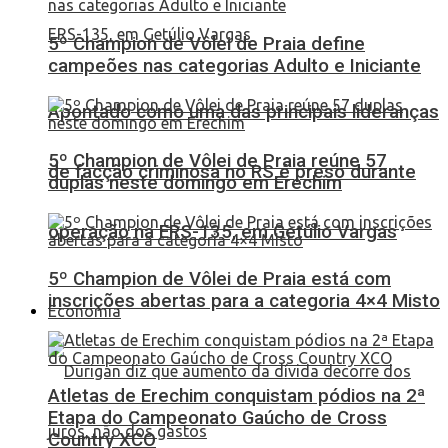
5º Champion de Vôlei de Praia define
campeões nas categorias Adulto e Iniciante
Apontado como uma das principais lideranças
5º Champion de Vôlei de Praia reúne 57
de facção criminosa no RS é preso durante
duplas neste domingo em Erechim
operação na ERS-135, em Getúlio Vargas
5º Champion de Vôlei de Praia está com
inscrições abertas para a categoria 4×4 Misto
Economia
Atletas de Erechim conquistam pódios na 2ª
Etapa do Campeonato Gaúcho de Cross
Country XCO