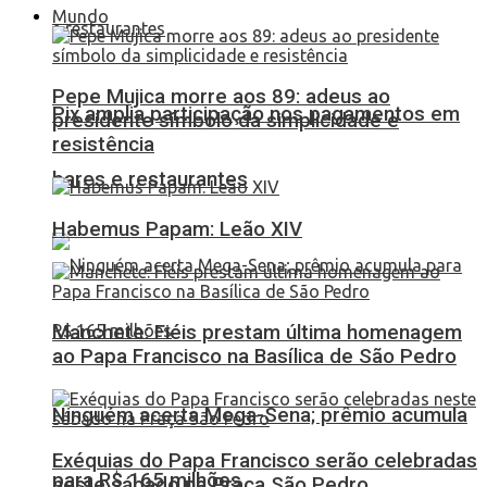
Mundo
Pepe Mujica morre aos 89: adeus ao
Pix amplia participação nos pagamentos em
presidente símbolo da simplicidade e
resistência
bares e restaurantes
Habemus Papam: Leão XIV
Manchete: Fiéis prestam última homenagem
ao Papa Francisco na Basílica de São Pedro
Ninguém acerta Mega-Sena; prêmio acumula
Exéquias do Papa Francisco serão celebradas
para R$ 165 milhões
neste sábado na Praça São Pedro