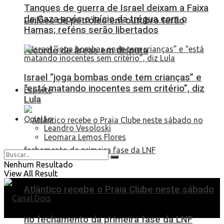
Tanques de guerra de Israel deixam a Faixa
de Gaza após o início da trégua com o
Leilões de petróleo em outubro terão
Hamas; reféns serão libertados
recorde de áreas em disputa
Israel “joga bombas onde tem crianças” e
“está matando inocentes sem critério”, diz
Esporte
Lula
Opinião
Leandro Vesoloski
Leomara Lemos Flores
Nenhum Resultado
View All Result
Atlântico recebe o Praia Clube neste sábado
no fechamento da primeira fase da LNF