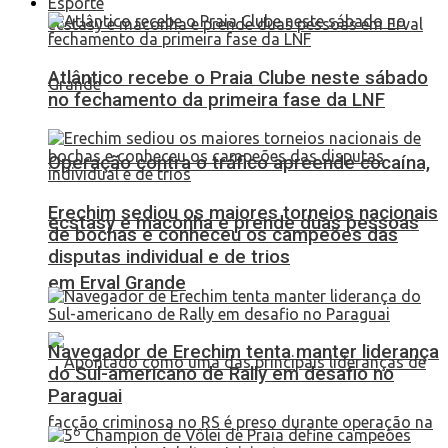
Esporte
Atlântico recebe o Praia Clube neste sábado
no fechamento da primeira fase da LNF
Operação contra o tráfico apreende cocaína,
Erechim sediou os maiores torneios nacionais
ecstasy e maconha e prende duas pessoas
de bochas e conheceu os campeões das
disputas individual e de trios
em Erval Grande
Navegador de Erechim tenta manter liderança
do Sul-americano de Rally em desafio no
Paraguai