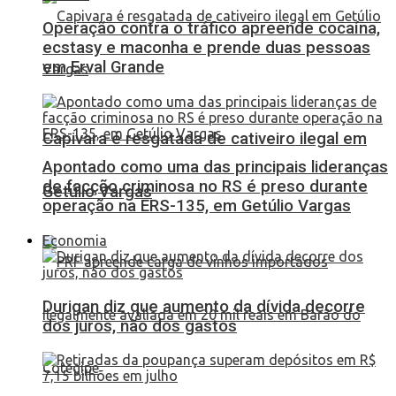
Operação contra o tráfico apreende cocaína,
ecstasy e maconha e prende duas pessoas
em Erval Grande
Capivara é resgatada de cativeiro ilegal em
Apontado como uma das principais lideranças
de facção criminosa no RS é preso durante
Getúlio Vargas
operação na ERS-135, em Getúlio Vargas
Economia
Durigan diz que aumento da dívida decorre
dos juros, não dos gastos