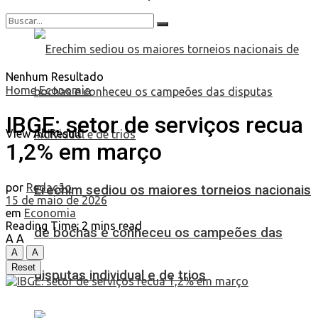
Nenhum Resultado
Home
Economia
IBGE: setor de serviços recua
View All Result
1,2% em março
por
Redação
Erechim sediou os maiores torneios nacionais
15 de maio de 2026
em
Economia
Reading Time: 2 mins read
de bochas e conheceu os campeões das
A
A
A
A
Reset
disputas individual e de trios