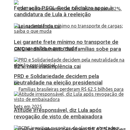
Federação PSOL-Rede oficializa apoio à
candidatura de Lula à reeleição
Lei garante frete mínimo no transporte de
cargas; saiba o que muda
CNC: endividamento das famílias sobe para
82%, mas inadimplência cai
PRD e Solidariedade decidem pela
neutralidade na eleição presidencial
Atitude irresponsável, diz Lula após
revogação de visto de embaixadora
Famílias brasileiras perderam R$ 62,5 bilhões