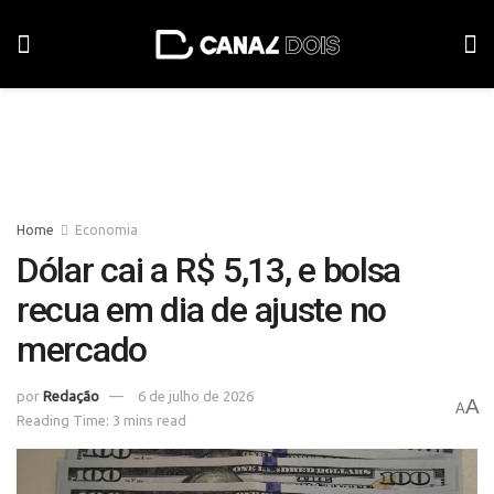
Home
Economia
Dólar cai a R$ 5,13, e bolsa
recua em dia de ajuste no
mercado
por
Redação
6 de julho de 2026
A
A
Reading Time: 3 mins read