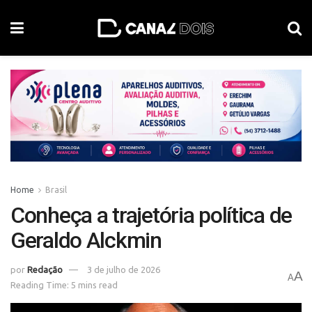
Home
Brasil
Conheça a trajetória política de
Geraldo Alckmin
por
Redação
3 de julho de 2026
A
A
Reading Time: 5 mins read