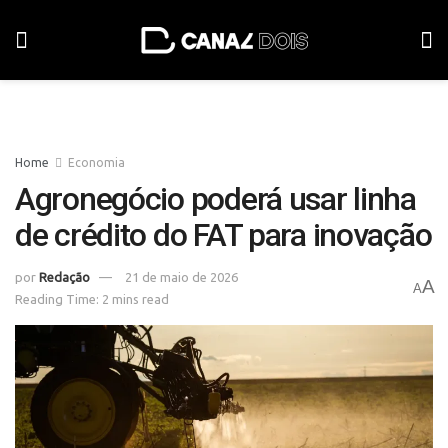
Home
Economia
Agronegócio poderá usar linha
de crédito do FAT para inovação
por
Redação
21 de maio de 2026
A
A
Reading Time: 2 mins read