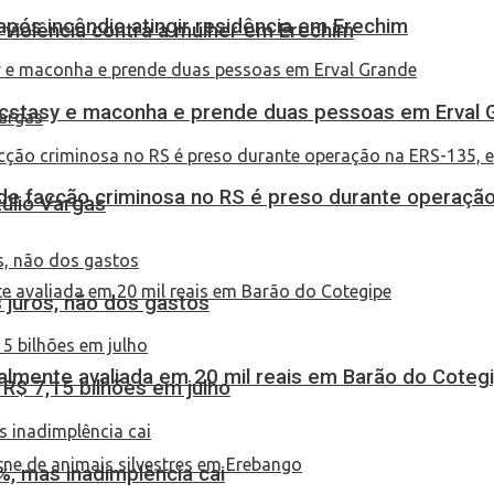
pós incêndio atingir residência em Erechim
 violência contra a mulher em Erechim
 ecstasy e maconha e prende duas pessoas em Erval 
de facção criminosa no RS é preso durante operação
túlio Vargas
 juros, não dos gastos
almente avaliada em 20 mil reais em Barão do Coteg
$ 7,15 bilhões em julho
, mas inadimplência cai