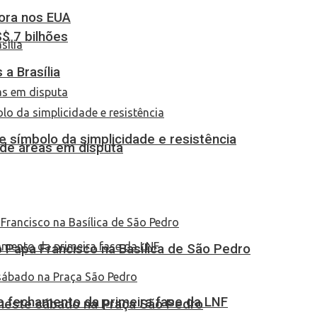
dora nos EUA
S$ 7 bilhões
a Brasília
 símbolo da simplicidade e resistência
 de áreas em disputa
Papa Francisco na Basílica de São Pedro
no fechamento da primeira fase da LNF
 neste sábado na Praça São Pedro