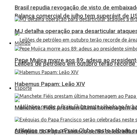
Brasil repudia revogação de visto de embaixa
Balança comercial de julho tem superávit de U
MJ detalha operação para desarticular ataques 
Mundo
Pepe Mujica morre aos 89: adeus ao presidente
Leilões de petróleo em outubro terão recorde
Habemus Papam: Leão XIV
Esporte
Manchete: Fiéis prestam última homenagem ao 
Atlântico recebe o Praia Clube neste sábado 
Exéquias do Papa Francisco serão celebradas