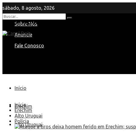
sábado, 8 agosto, 2026
Nenhum Resultado
Sobre Nós
View All Result
Anuncie
Fale Conosco
Início
Início
Erechim
Erechim
Alto Uruguai
Polícia
Alto Uruguai