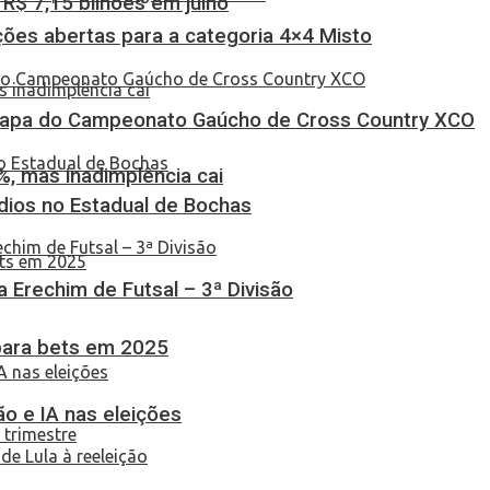
$ 7,15 bilhões em julho
ções abertas para a categoria 4×4 Misto
Etapa do Campeonato Gaúcho de Cross Country XCO
, mas inadimplência cai
dios no Estadual de Bochas
ça Erechim de Futsal – 3ª Divisão
 para bets em 2025
o e IA nas eleições