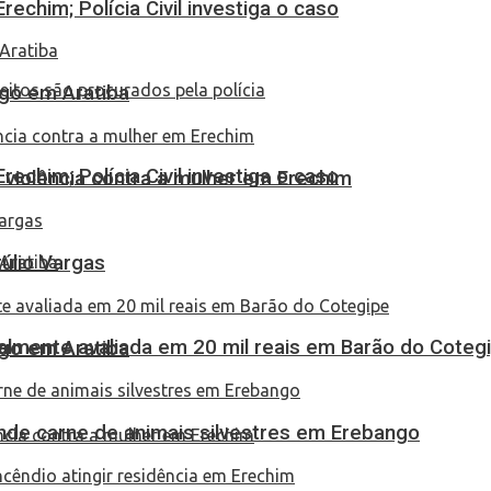
echim; Polícia Civil investiga o caso
go em Aratiba
echim; Polícia Civil investiga o caso
 violência contra a mulher em Erechim
túlio Vargas
almente avaliada em 20 mil reais em Barão do Coteg
go em Aratiba
eende carne de animais silvestres em Erebango