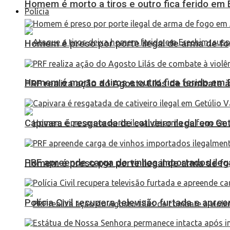
Homem é morto a tiros e outro fica ferido em Er
Polícia
Homem é preso por porte ilegal de arma de fo
Homem é morto a tiros e outro fica ferido em Er
PRF realiza ação do Agosto Lilás de combate à
Capivara é resgatada de cativeiro ilegal em Ge
PRF apreende carga de vinhos importados ileg
Homem é preso por porte ilegal de arma de fo
Polícia Civil recupera televisão furtada e apr