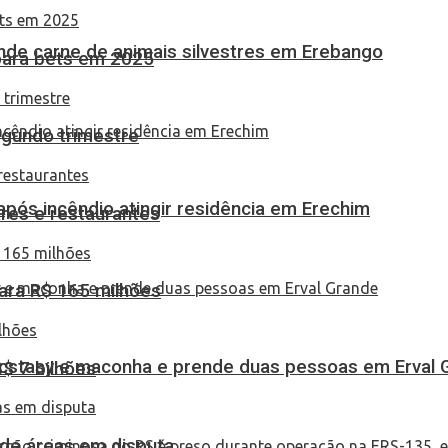
eende carne de animais silvestres em Erebango
 para bets em 2025
egundo trimestre
pós incêndio atingir residência em Erechim
res e restaurantes
ara R$ 165 milhões
 ecstasy e maconha e prende duas pessoas em Erval 
S$ 7 bilhões
 de áreas em disputa