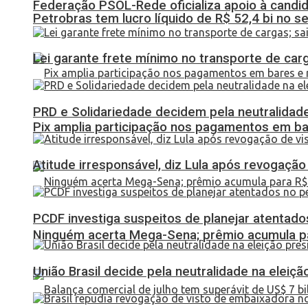
Federação PSOL-Rede oficializa apoio à candid
Petrobras tem lucro líquido de R$ 52,4 bi no s
Lei garante frete mínimo no transporte de car
PRD e Solidariedade decidem pela neutralidade
Pix amplia participação nos pagamentos em ba
Atitude irresponsável, diz Lula após revogaçã
PCDF investiga suspeitos de planejar atentados
Ninguém acerta Mega-Sena; prêmio acumula p
União Brasil decide pela neutralidade na eleiçã