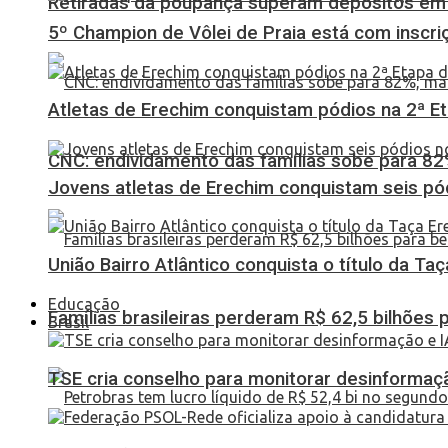
Retiradas da poupança superam depósitos em R
5º Champion de Vôlei de Praia está com inscri
Atletas de Erechim conquistam pódios na 2ª 
CNC: endividamento das famílias sobe para 82%
Jovens atletas de Erechim conquistam seis pó
União Bairro Atlântico conquista o título da Ta
Educação
Famílias brasileiras perderam R$ 62,5 bilhões
Brasil
TSE cria conselho para monitorar desinformaçã