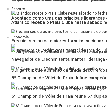
Esporte
Apontado como uma das principais lideranças 
Atlântico recebe o Praia Clube neste sábado 
Economia
Erechim sediou os maiores torneios nacionais 
Navegador de Erechim tenta manter liderança 
Durigan diz que aumento da dívida decorre dos
5º Champion de Vôlei de Praia define campeões
5º Champion de Vôlei de Praia reúne 57 dupl