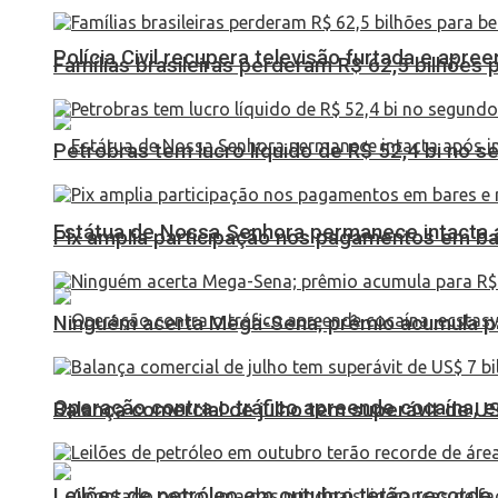
Polícia Civil recupera televisão furtada e apr
Famílias brasileiras perderam R$ 62,5 bilhões
Petrobras tem lucro líquido de R$ 52,4 bi no s
Estátua de Nossa Senhora permanece intacta a
Pix amplia participação nos pagamentos em ba
Ninguém acerta Mega-Sena; prêmio acumula p
Operação contra o tráfico apreende cocaína,
Balança comercial de julho tem superávit de U
Leilões de petróleo em outubro terão recorde