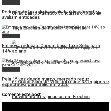
Economia
Redução da taxa de juros ainda é insuficiente,
União Bairro Atlântico conquista o título da
avaliam entidades
Taça Erechim de Futsal – 3ª Divisão
Economia
Em nova redução, Copom baixa taxa Selic para
14% ao ano
Economia
Pela 1ª vez desde março, mercado reduz
6º Grand Slam de Voleibol reúne 33 equipes e
expectativa para Selic em 2026
Comente este post
movimenta três ginásios em Erechim