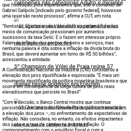
campeões nas categorias Adulto e Iniciante
que frustração, pois esperávamos que, sob o comando de
Gabriel Galípolo [indicado pelo governo federal], houvesse
uma reversão neste processo”, afirma a CUT, em nota.
“Rentistas, agiotas e seus asseclas no parlamento e nos
meios de comunicação pressionam por aumentos
sucessivos da taxa Selic. E o fazem em interesse próprio.
Falam da inflação dos preços de bens e serviços, mas
nenhuma palavra é dita sobre a inflação da dívida bruta do
Brasil, que deverá aumentar em torno de R$ 50 bilhões”,
acrescentou a entidade.
5º Champion de Vôlei de Praia reúne 57
A Confederação Nacional da Indústria (CNI) considerou a
elevação dos juros injustificada e equivocada. “É mais um
movimento injustificado da política monetária brasileira e que
duplas neste domingo em Erechim
ocorre em consequência da longa cultura de juros reais
elevadíssimos que persiste no Brasil”.
“Com a decisão, o Banco Central mostra que continua
persistindo em uma única ferramenta de política monetária –
a elevação dos juros –, no enfrentamento de expectativas de
inflação. Não considera, no entanto, os efeitos impactantes
dos juros e a taxa de câmbio na própria inflação. O
comprometimento com o equilíbrio fiscal e com a