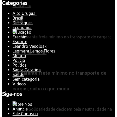
Categorias
Educação
Alto Uruguai
Brasil
Brasil
Destaques
Economia
Educação
Erechim
Esporte
Leandro Vesoloski
Leomara Lemos Flores
Mundo
Polícia
Política
Santa Catarina
Lei garante frete mínimo no transporte de
Saúde
Sem categoria
Videos
cargas; saiba o que muda
Siga-nos
Sobre Nós
Anuncie
Fale Conosco