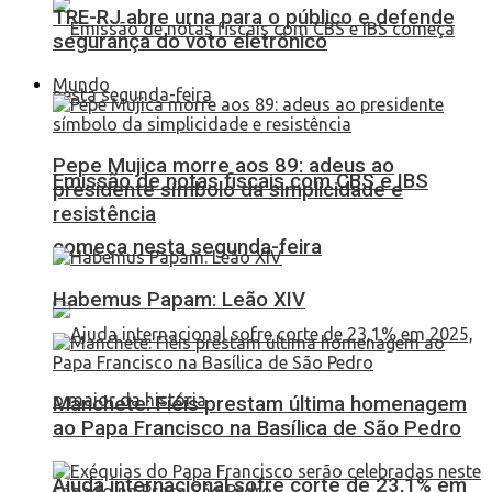
TRE-RJ abre urna para o público e defende
segurança do voto eletrônico
Mundo
Pepe Mujica morre aos 89: adeus ao
Emissão de notas fiscais com CBS e IBS
presidente símbolo da simplicidade e
resistência
começa nesta segunda-feira
Habemus Papam: Leão XIV
Manchete: Fiéis prestam última homenagem
ao Papa Francisco na Basílica de São Pedro
Ajuda internacional sofre corte de 23,1% em