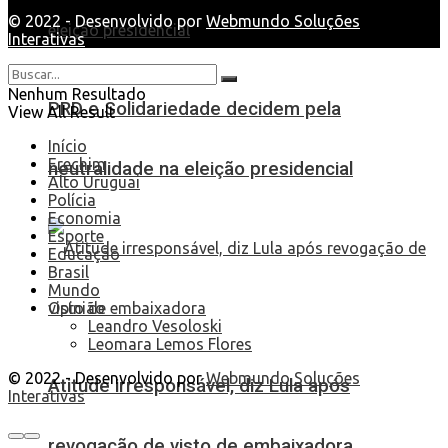
© 2022 - Desenvolvido por
Webmundo Soluções
Interativas
Nenhum Resultado
PRD e Solidariedade decidem pela
View All Result
Início
Erechim
neutralidade na eleição presidencial
Alto Uruguai
Polícia
Economia
Esporte
Educação
Brasil
Mundo
Opinião
Leandro Vesoloski
Leomara Lemos Flores
© 2022 - Desenvolvido por
Webmundo Soluções
Atitude irresponsável, diz Lula após
Interativas
revogação de visto de embaixadora