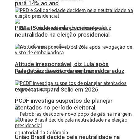
para 14% ao ano
PRD e Solidariedade decidem pela
neutralidade na eleição presidencial
Atitude irresponsável, diz Lula após
Pela 1ª vez desde março, mercado reduz
revogação de visto de embaixadora
expectativa para Selic em 2026
PCDF investiga suspeitos de planejar
atentados no período eleitoral
União Brasil decide pela neutralidade na