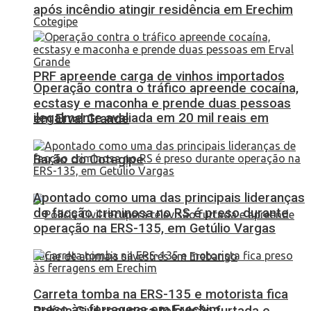
após incêndio atingir residência em Erechim
PRF apreende carga de vinhos importados
Operação contra o tráfico apreende cocaína,
ecstasy e maconha e prende duas pessoas
ilegalmente avaliada em 20 mil reais em
em Erval Grande
Barão do Cotegipe
Apontado como uma das principais lideranças
de facção criminosa no RS é preso durante
operação na ERS-135, em Getúlio Vargas
Carreta tomba na ERS-135 e motorista fica
preso às ferragens em Erechim
Polícia Civil recupera televisão furtada e