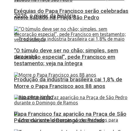
Exéquias do Papa Francisco serão celebradas
2025, o maior da história
neste sábado na Praça São Pedro
“O túmulo deve ser no chão; simples, sem
decoração especial”, pede Francisco em
testamento; veja na íntegra
Produção da indústria brasileira cai 1,8% de
Morre o Papa Francisco aos 88 anos
maio para junho
Papa Francisco faz aparição na Praça de São
Pedro durante o Domingo de Ramos