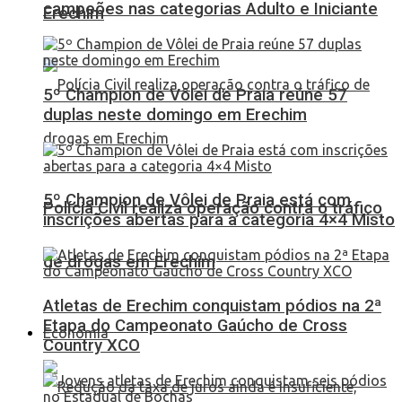
campeões nas categorias Adulto e Iniciante
Erechim
5º Champion de Vôlei de Praia reúne 57
duplas neste domingo em Erechim
5º Champion de Vôlei de Praia está com
Polícia Civil realiza operação contra o tráfico
inscrições abertas para a categoria 4×4 Misto
de drogas em Erechim
Atletas de Erechim conquistam pódios na 2ª
Etapa do Campeonato Gaúcho de Cross
Economia
Country XCO