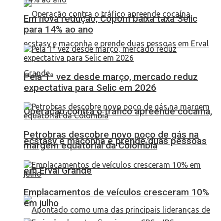
Em nova redução, Copom baixa taxa Selic
para 14% ao ano
Pela 1ª vez desde março, mercado reduz
expectativa para Selic em 2026
Operação contra o tráfico apreende cocaína,
Petrobras descobre novo poço de gás na
ecstasy e maconha e prende duas pessoas
margem equatorial da Colômbia
em Erval Grande
Emplacamentos de veículos cresceram 10%
em julho