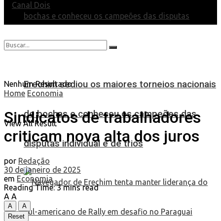
Erechim sediou os maiores torneios nacionais
Nenhum Resultado
Home
Economia
Sindicatos de trabalhadores
de bochas e conheceu os campeões das
View All Result
criticam nova alta dos juros
disputas individual e de trios
por
Redação
30 de janeiro de 2025
em
Economia
Reading Time: 3 mins read
A
A
A
A
Reset