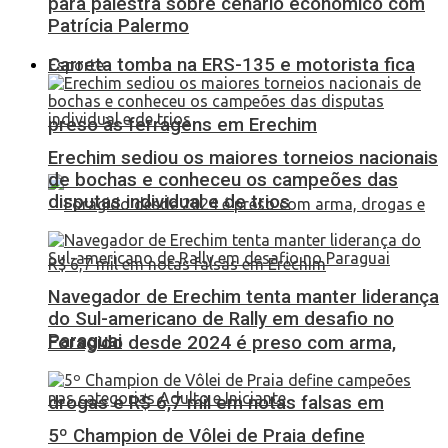
para palestra sobre cenário econômico com
Patrícia Palermo
Carreta tomba na ERS-135 e motorista fica
Esporte
preso às ferragens em Erechim
Erechim sediou os maiores torneios nacionais
de bochas e conheceu os campeões das
disputas individual e de trios
Navegador de Erechim tenta manter liderança
do Sul-americano de Rally em desafio no
Paraguai
Foragido desde 2024 é preso com arma,
drogas e R$ 6,7 mil em notas falsas em
5º Champion de Vôlei de Praia define