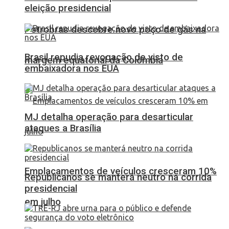
eleição presidencial
Petrobras descobre novo poço de gás na
Brasil repudia revogação de visto de
margem equatorial da Colômbia
embaixadora nos EUA
MJ detalha operação para desarticular
ataques a Brasília
Emplacamentos de veículos cresceram 10%
Republicanos se manterá neutro na corrida
presidencial
em julho