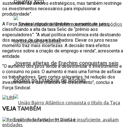
Country XCO
sustentável de setores estratégicos, mas também restringe
os investimentos necessários para impulsionar a
produtividade”.
A Força Sindical repudiou também o aumento de juros,
classificando a alta da taxa Selic de “prêmio aos
especuladores”. “A atual política econômica está destoando
dos anseios da classe trabalhadora. Elevar os juros nesse
momento traz mais incertezas. A decisão trará efeitos
negativos sobre a criação de emprego e renda”, acrescenta a
entidade.
Jovens atletas de Erechim conquistam seis
“O aumento dos juros tende a desestimular o investimento e
o consumo no país. O aumento é mais uma forma de asfixiar
os trabalhadores. Sem cortes relevantes, há redução dos
pódios no Estadual de Bochas
investimentos e das chances de crescimento”, conclui a
Força Sindical.
VEJA
TAMBÉM