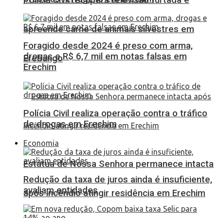
apreende carne de animais silvestres em
Foragido desde 2024 é preso com arma,
drogas e R$ 6,7 mil em notas falsas em
Erebango
Erechim
Polícia Civil realiza operação contra o tráfico
de drogas em Erechim
Economia
Estátua de Nossa Senhora permanece intacta
Redução da taxa de juros ainda é insuficiente,
avaliam entidades
após incêndio atingir residência em Erechim