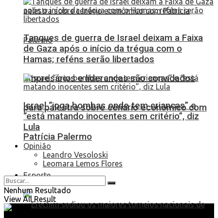
Tanques de guerra de Israel deixam a Faixa
de Gaza após o início da trégua com o
Hamas; reféns serão libertados
Empresários e lideranças são convidados
Israel “joga bombas onde tem crianças” e
para palestra sobre cenário econômico com
“está matando inocentes sem critério”, diz
Lula
Patrícia Palermo
Opinião
Leandro Vesoloski
Leomara Lemos Flores
Esporte
Nenhum Resultado
View All Result