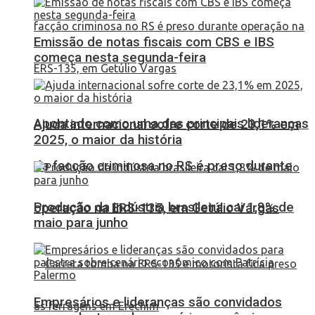
Emissão de notas fiscais com CBS e IBS
começa nesta segunda-feira
Apontado como uma das principais lideranças
Ajuda internacional sofre corte de 23,1% em
2025, o maior da história
de facção criminosa no RS é preso durante
Produção da indústria brasileira cai 1,8% de
operação na ERS-135, em Getúlio Vargas
maio para junho
Empresários e lideranças são convidados