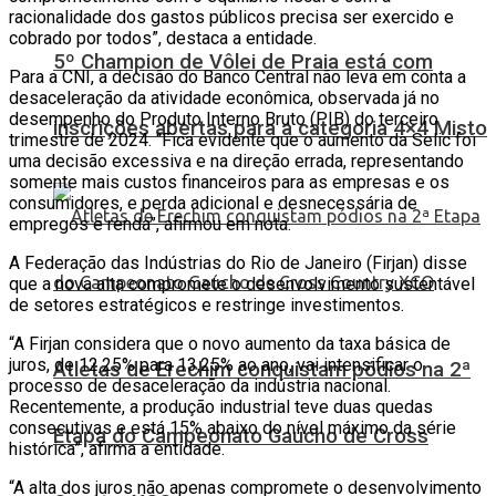
racionalidade dos gastos públicos precisa ser exercido e
cobrado por todos”, destaca a entidade.
5º Champion de Vôlei de Praia está com
Para a CNI, a decisão do Banco Central não leva em conta a
desaceleração da atividade econômica, observada já no
desempenho do Produto Interno Bruto (PIB) do terceiro
inscrições abertas para a categoria 4×4 Misto
trimestre de 2024. “Fica evidente que o aumento da Selic foi
uma decisão excessiva e na direção errada, representando
somente mais custos financeiros para as empresas e os
consumidores, e perda adicional e desnecessária de
empregos e renda”, afirmou em nota.
A Federação das Indústrias do Rio de Janeiro (Firjan) disse
que a nova alta compromete o desenvolvimento sustentável
de setores estratégicos e restringe investimentos.
“A Firjan considera que o novo aumento da taxa básica de
juros, de 12,25% para 13,25% ao ano, vai intensificar o
Atletas de Erechim conquistam pódios na 2ª
processo de desaceleração da indústria nacional.
Recentemente, a produção industrial teve duas quedas
consecutivas e está 15% abaixo do nível máximo da série
Etapa do Campeonato Gaúcho de Cross
histórica”, afirma a entidade.
“A alta dos juros não apenas compromete o desenvolvimento