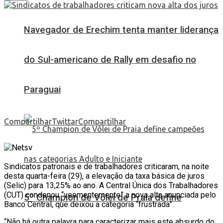
Navegador de Erechim tenta manter liderança
do Sul-americano de Rally em desafio no
Paraguai
Compartilhar
Twittar
Compartilhar
Sindicatos patronais e de trabalhadores criticaram, na noite
desta quarta-feira (29), a elevação da taxa básica de juros
(Selic) para 13,25% ao ano. A Central Única dos Trabalhadores
(CUT) condenou “veementemente” a nova alta anunciada pelo
5º Champion de Vôlei de Praia define
Banco Central, que deixou a categoria “frustrada”.
“Não há outra palavra para caracterizar mais este absurdo do