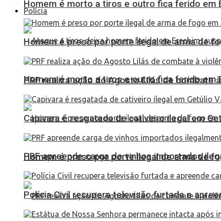
Homem é morto a tiros e outro fica ferido em Er
Polícia
Homem é preso por porte ilegal de arma de fo
Homem é morto a tiros e outro fica ferido em Er
PRF realiza ação do Agosto Lilás de combate à
Capivara é resgatada de cativeiro ilegal em Ge
PRF apreende carga de vinhos importados ileg
Homem é preso por porte ilegal de arma de fo
Polícia Civil recupera televisão furtada e apr