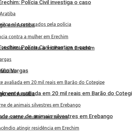
echim; Polícia Civil investiga o caso
go em Aratiba
echim; Polícia Civil investiga o caso
 violência contra a mulher em Erechim
túlio Vargas
almente avaliada em 20 mil reais em Barão do Coteg
go em Aratiba
eende carne de animais silvestres em Erebango