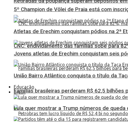
Retiradas da poupança superam depósitos em R
5º Champion de Vôlei de Praia está com inscri
Atletas de Erechim conquistam pódios na 2ª 
CNC: endividamento das famílias sobe para 82%
Jovens atletas de Erechim conquistam seis pó
União Bairro Atlântico conquista o título da Ta
Educação
Famílias brasileiras perderam R$ 62,5 bilhões
Brasil
Lula quer mostrar a Trump números de queda