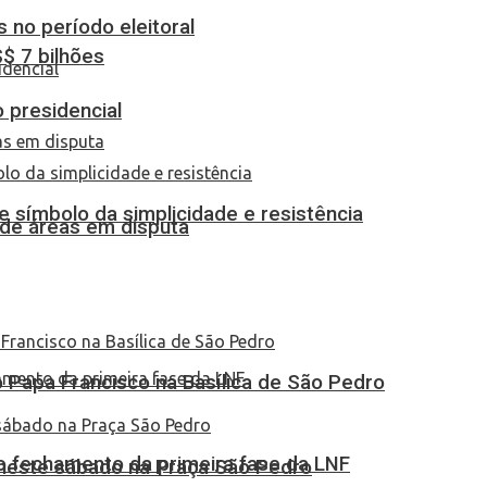
 no período eleitoral
S$ 7 bilhões
o presidencial
 símbolo da simplicidade e resistência
 de áreas em disputa
Papa Francisco na Basílica de São Pedro
no fechamento da primeira fase da LNF
 neste sábado na Praça São Pedro