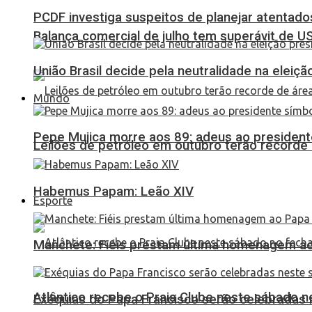
PCDF investiga suspeitos de planejar atentados
Balança comercial de julho tem superávit de U
União Brasil decide pela neutralidade na eleiçã
Mundo
Pepe Mujica morre aos 89: adeus ao presidente
Leilões de petróleo em outubro terão recorde
Habemus Papam: Leão XIV
Esporte
Manchete: Fiéis prestam última homenagem ao 
Atlântico recebe o Praia Clube neste sábado 
Exéquias do Papa Francisco serão celebradas