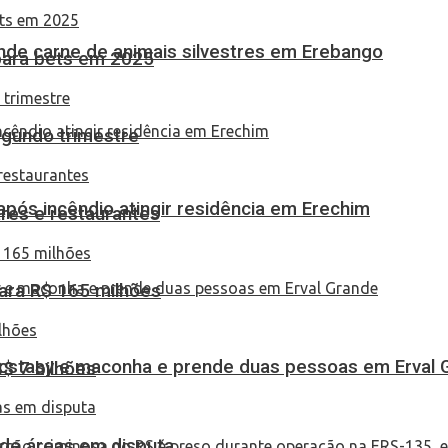
eende carne de animais silvestres em Erebango
 para bets em 2025
egundo trimestre
pós incêndio atingir residência em Erechim
res e restaurantes
ara R$ 165 milhões
 ecstasy e maconha e prende duas pessoas em Erval 
S$ 7 bilhões
 de áreas em disputa