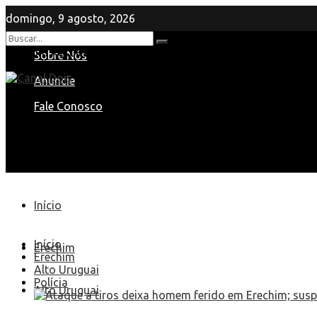
domingo, 9 agosto, 2026
Nenhum Resultado
Sobre Nós
View All Result
Anuncie
Fale Conosco
Início
Início
Erechim
Erechim
Alto Uruguai
Polícia
Alto Uruguai