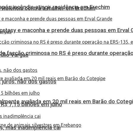
pós incêndio atingir residência em Erechim
 violência contra a mulher em Erechim
 ecstasy e maconha e prende duas pessoas em Erval 
de facção criminosa no RS é preso durante operação
túlio Vargas
 juros, não dos gastos
almente avaliada em 20 mil reais em Barão do Coteg
$ 7,15 bilhões em julho
, mas inadimplência cai