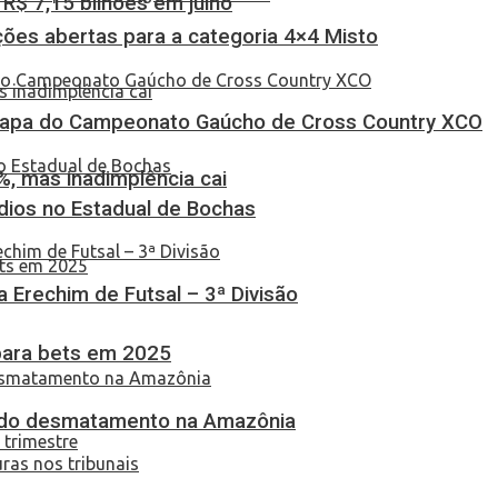
$ 7,15 bilhões em julho
ções abertas para a categoria 4×4 Misto
Etapa do Campeonato Gaúcho de Cross Country XCO
, mas inadimplência cai
dios no Estadual de Bochas
ça Erechim de Futsal – 3ª Divisão
 para bets em 2025
 do desmatamento na Amazônia