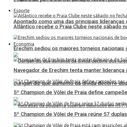
Esporte
Apontado como uma das principais lideranças 
Atlântico recebe o Praia Clube neste sábado 
Economia
Erechim sediou os maiores torneios nacionais 
Navegador de Erechim tenta manter liderança 
Durigan diz que aumento da dívida decorre dos
5º Champion de Vôlei de Praia define campeões
5º Champion de Vôlei de Praia reúne 57 dupl