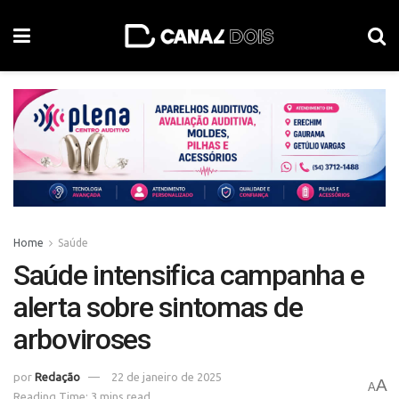
Home
Saúde
Saúde intensifica campanha e
alerta sobre sintomas de
arboviroses
por
Redação
22 de janeiro de 2025
A
A
Reading Time: 3 mins read