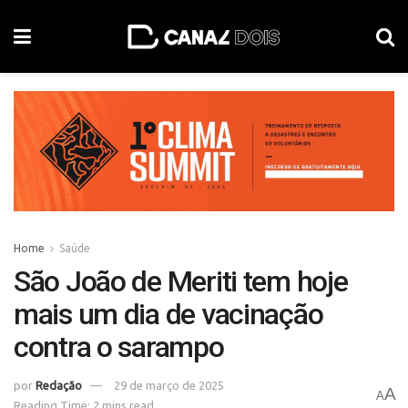
Home
Saúde
São João de Meriti tem hoje
mais um dia de vacinação
contra o sarampo
por
Redação
29 de março de 2025
A
A
Reading Time: 2 mins read