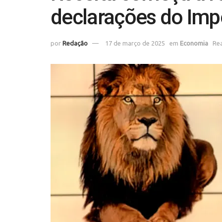
declarações do Imp
por
Redação
17 de março de 2025
em
Economia
Rea