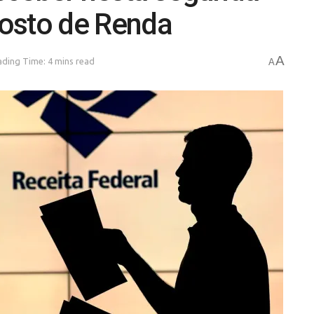
osto de Renda
A
ding Time: 4 mins read
A