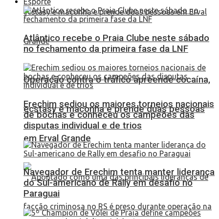
Esporte
Atlântico recebe o Praia Clube neste sábado
no fechamento da primeira fase da LNF
Operação contra o tráfico apreende cocaína,
Erechim sediou os maiores torneios nacionais
ecstasy e maconha e prende duas pessoas
de bochas e conheceu os campeões das
disputas individual e de trios
em Erval Grande
Navegador de Erechim tenta manter liderança
do Sul-americano de Rally em desafio no
Paraguai