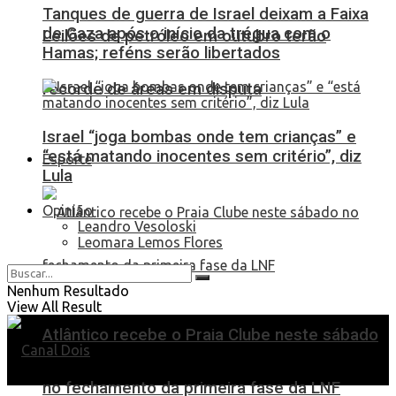
Tanques de guerra de Israel deixam a Faixa
de Gaza após o início da trégua com o
Leilões de petróleo em outubro terão
Hamas; reféns serão libertados
recorde de áreas em disputa
Israel “joga bombas onde tem crianças” e
“está matando inocentes sem critério”, diz
Esporte
Lula
Opinião
Leandro Vesoloski
Leomara Lemos Flores
Nenhum Resultado
View All Result
Atlântico recebe o Praia Clube neste sábado
no fechamento da primeira fase da LNF