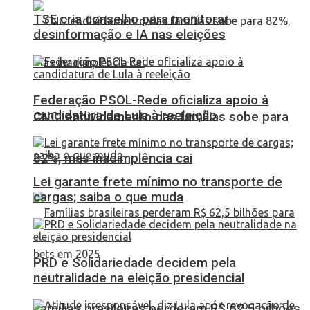
TSE cria conselho para monitorar
desinformação e IA nas eleições
Federação PSOL-Rede oficializa apoio à
candidatura de Lula à reeleição
CNC: endividamento das famílias sobe para
82%, mas inadimplência cai
Lei garante frete mínimo no transporte de
cargas; saiba o que muda
PRD e Solidariedade decidem pela
neutralidade na eleição presidencial
Famílias brasileiras perderam R$ 62,5 bilhões