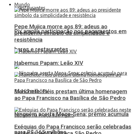
Mundo
Pepe Mujica morre aos 89: adeus ao
Pix amplia participação nos pagamentos em
presidente símbolo da simplicidade e
resistência
bares e restaurantes
Habemus Papam: Leão XIV
Manchete: Fiéis prestam última homenagem
ao Papa Francisco na Basílica de São Pedro
Ninguém acerta Mega-Sena; prêmio acumula
Exéquias do Papa Francisco serão celebradas
para R$ 165 milhões
neste sábado na Praça São Pedro