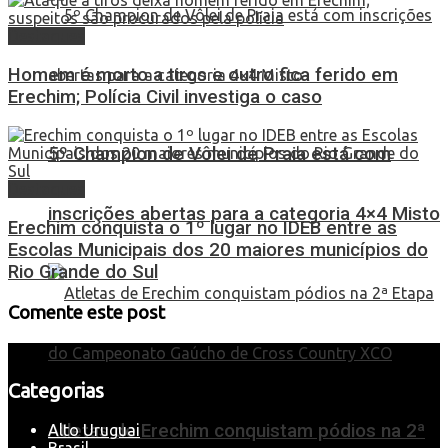
Destaques
Homem é morto a tiros e outro fica ferido em
Erechim; Polícia Civil investiga o caso
5º Champion de Vôlei de Praia está com
Destaques
inscrições abertas para a categoria 4×4 Misto
Erechim conquista o 1º lugar no IDEB entre as
Escolas Municipais dos 20 maiores municípios do
Rio Grande do Sul
Comente este post
Categorias
Atletas de Erechim conquistam pódios na 2ª
Alto Uruguai
Brasil