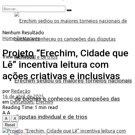
Nenhum Resultado
Home
Destaques
Projeto “Erechim, Cidade que
View All Result
Lê” incentiva leitura com
ações criativas e inclusivas
Erechim sediou os maiores torneios nacionais
por
Redação
16 de abril de 2025
de bochas e conheceu os campeões das
em
Destaques
,
Erechim
Reading Time: 1 min read
A
A
disputas individual e de trios
A
A
Reset