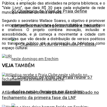
Pública; a ampliação das atividades na própria biblioteca; e o
“Vale Livro”, que dará R$ 30 para cada estudante da rede
5º Champion de Vôlei de Praia define
municipal escolher um livro na Feira.
Segundo o secretário Wallace Soares, o objetivo é promover
o encantamento com a leitura e formar cidadãos mais críticos
campeões nas categorias Adulto e Iniciante
e criativos. O projeto combina inovação, inclusão e
acessibilidade, e já começa a movimentar a cidade com
iniciativas que vão desde a distribuição de versos poéticos
no transporte público até a valorização da biblioteca como
espaço cultural.
VEJA
TAMBÉM
5º Champion de Vôlei de Praia reúne 57
Destaques
duplas neste domingo em Erechim
Atlântico recebe o Praia Clube neste sábado no
fechamento da primeira fase da LNF