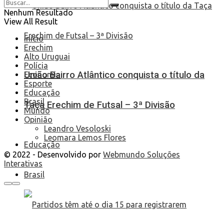
Nenhum Resultado
View All Result
Início
Erechim
Alto Uruguai
Polícia
União Bairro Atlântico conquista o título da
Economia
Esporte
Educação
Brasil
Taça Erechim de Futsal – 3ª Divisão
Mundo
Opinião
Leandro Vesoloski
Leomara Lemos Flores
Educação
© 2022 - Desenvolvido por
Webmundo Soluções
Interativas
Brasil