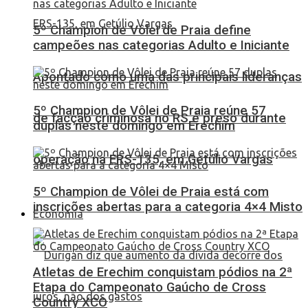
5º Champion de Vôlei de Praia define
campeões nas categorias Adulto e Iniciante
Apontado como uma das principais lideranças
5º Champion de Vôlei de Praia reúne 57
de facção criminosa no RS é preso durante
duplas neste domingo em Erechim
operação na ERS-135, em Getúlio Vargas
5º Champion de Vôlei de Praia está com
inscrições abertas para a categoria 4×4 Misto
Economia
Atletas de Erechim conquistam pódios na 2ª
Etapa do Campeonato Gaúcho de Cross
Country XCO