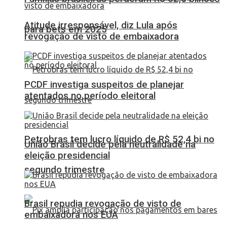
Atitude irresponsável, diz Lula após
para bets em 2025
revogação de visto de embaixadora
PCDF investiga suspeitos de planejar
atentados no período eleitoral
Petrobras tem lucro líquido de R$ 52,4 bi no
União Brasil decide pela neutralidade na
eleição presidencial
segundo trimestre
Brasil repudia revogação de visto de
embaixadora nos EUA