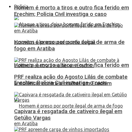
Polícia
Homem é morto a tiros e outro fica ferido em
Erechim; Polícia Civil investiga o caso
Homem é preso por porte ilegal de arma de
fogo em Aratiba
Homem é morto a tiros e outro fica ferido em
PRF realiza ação do Agosto Lilás de combate
Erechim; Polícia Civil investiga o caso
à violência contra a mulher em Erechim
Capivara é resgatada de cativeiro ilegal em
Getúlio Vargas