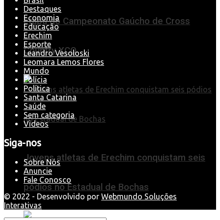
Destaques
Economia
Etapa do Campeonato Gaúcho de Cross
Educação
Erechim
Esporte
Country XCO
Leandro Vesoloski
Leomara Lemos Flores
Mundo
Polícia
Política
Santa Catarina
Saúde
Sem categoria
Videos
Siga-nos
Jovens atletas de Erechim conquistam seis
Sobre Nós
Anuncie
Fale Conosco
pódios no Estadual de Bochas
© 2022 - Desenvolvido por
Webmundo Soluções
Interativas