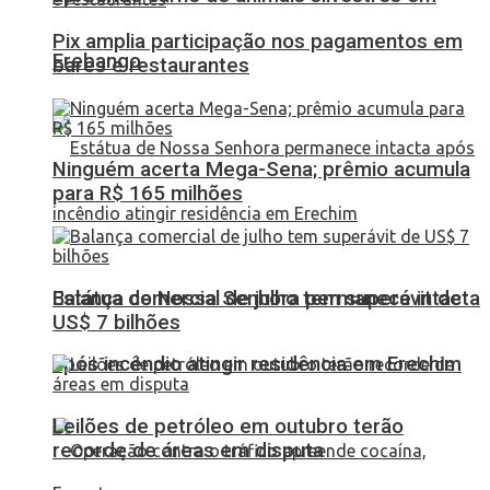
Pix amplia participação nos pagamentos em
Erebango
bares e restaurantes
Ninguém acerta Mega-Sena; prêmio acumula
para R$ 165 milhões
Balança comercial de julho tem superávit de
Estátua de Nossa Senhora permanece intacta
US$ 7 bilhões
após incêndio atingir residência em Erechim
Leilões de petróleo em outubro terão
recorde de áreas em disputa