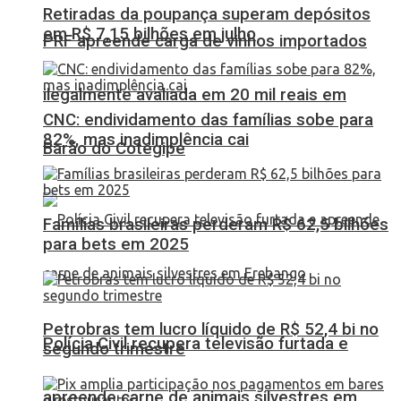
Retiradas da poupança superam depósitos
em R$ 7,15 bilhões em julho
PRF apreende carga de vinhos importados
ilegalmente avaliada em 20 mil reais em
CNC: endividamento das famílias sobe para
82%, mas inadimplência cai
Barão do Cotegipe
Famílias brasileiras perderam R$ 62,5 bilhões
para bets em 2025
Petrobras tem lucro líquido de R$ 52,4 bi no
Polícia Civil recupera televisão furtada e
segundo trimestre
apreende carne de animais silvestres em