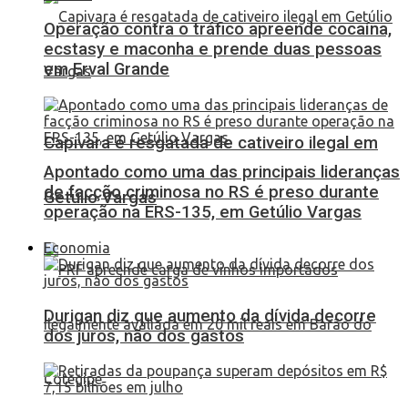
Operação contra o tráfico apreende cocaína,
ecstasy e maconha e prende duas pessoas
em Erval Grande
Capivara é resgatada de cativeiro ilegal em
Apontado como uma das principais lideranças
de facção criminosa no RS é preso durante
Getúlio Vargas
operação na ERS-135, em Getúlio Vargas
Economia
Durigan diz que aumento da dívida decorre
dos juros, não dos gastos