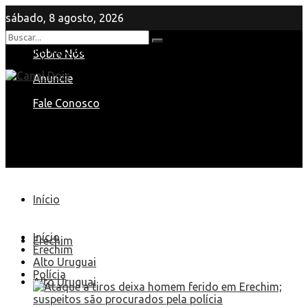
sábado, 8 agosto, 2026
Nenhum Resultado
Sobre Nós
View All Result
Anuncie
Fale Conosco
Início
Início
Erechim
Erechim
Alto Uruguai
Polícia
Alto Uruguai