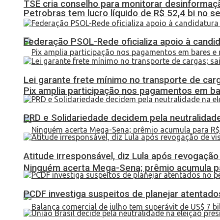
TSE cria conselho para monitorar desinformaçã
Petrobras tem lucro líquido de R$ 52,4 bi no s
Federação PSOL-Rede oficializa apoio à candid
Lei garante frete mínimo no transporte de car
Pix amplia participação nos pagamentos em ba
PRD e Solidariedade decidem pela neutralidade
Atitude irresponsável, diz Lula após revogaçã
Ninguém acerta Mega-Sena; prêmio acumula p
PCDF investiga suspeitos de planejar atentados