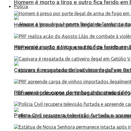
Homem é morto a tiros e outro fica ferido em Er
Polícia
Homem é preso por porte ilegal de arma de fo
Homem é morto a tiros e outro fica ferido em Er
PRF realiza ação do Agosto Lilás de combate à
Capivara é resgatada de cativeiro ilegal em Ge
PRF apreende carga de vinhos importados ileg
Homem é preso por porte ilegal de arma de fo
Polícia Civil recupera televisão furtada e apr