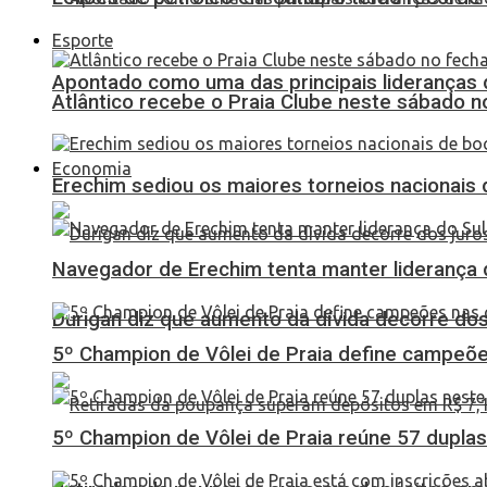
Esporte
Apontado como uma das principais lideranças 
Atlântico recebe o Praia Clube neste sábado 
Economia
Erechim sediou os maiores torneios nacionais 
Navegador de Erechim tenta manter liderança 
Durigan diz que aumento da dívida decorre dos
5º Champion de Vôlei de Praia define campeões
5º Champion de Vôlei de Praia reúne 57 dupl