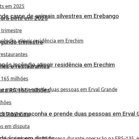
eende carne de animais silvestres em Erebango
 para bets em 2025
egundo trimestre
pós incêndio atingir residência em Erechim
res e restaurantes
ara R$ 165 milhões
 ecstasy e maconha e prende duas pessoas em Erval 
S$ 7 bilhões
 de áreas em disputa