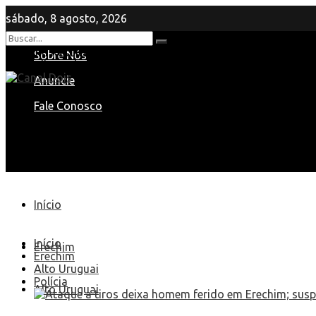
sábado, 8 agosto, 2026
Nenhum Resultado
Sobre Nós
View All Result
Anuncie
Fale Conosco
Início
Início
Erechim
Erechim
Alto Uruguai
Polícia
Alto Uruguai