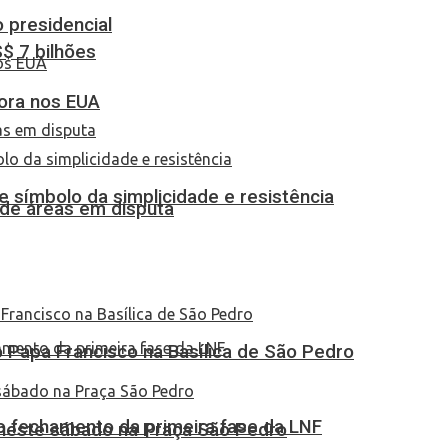
o presidencial
S$ 7 bilhões
dora nos EUA
 símbolo da simplicidade e resistência
 de áreas em disputa
Papa Francisco na Basílica de São Pedro
no fechamento da primeira fase da LNF
 neste sábado na Praça São Pedro