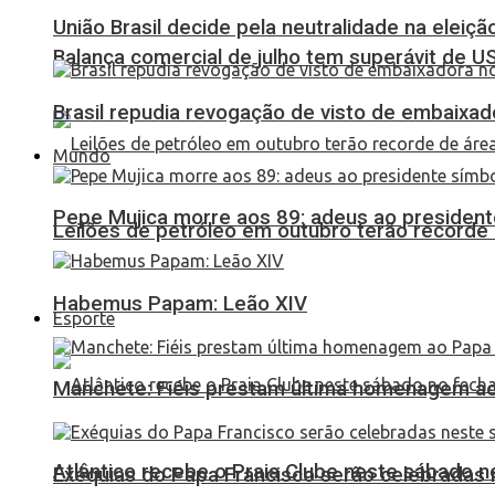
União Brasil decide pela neutralidade na eleiçã
Balança comercial de julho tem superávit de U
Brasil repudia revogação de visto de embaixa
Mundo
Pepe Mujica morre aos 89: adeus ao presidente
Leilões de petróleo em outubro terão recorde
Habemus Papam: Leão XIV
Esporte
Manchete: Fiéis prestam última homenagem ao 
Atlântico recebe o Praia Clube neste sábado 
Exéquias do Papa Francisco serão celebradas