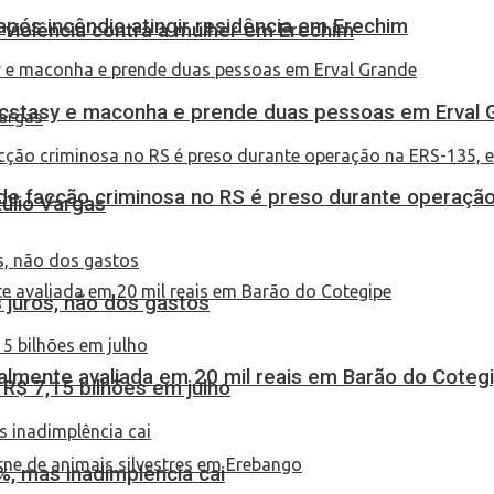
pós incêndio atingir residência em Erechim
 violência contra a mulher em Erechim
 ecstasy e maconha e prende duas pessoas em Erval 
de facção criminosa no RS é preso durante operação
túlio Vargas
 juros, não dos gastos
almente avaliada em 20 mil reais em Barão do Coteg
$ 7,15 bilhões em julho
, mas inadimplência cai