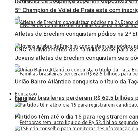
Retiradas da poupança superam depósitos em R
5º Champion de Vôlei de Praia está com inscri
Atletas de Erechim conquistam pódios na 2ª 
CNC: endividamento das famílias sobe para 82%
Jovens atletas de Erechim conquistam seis pó
União Bairro Atlântico conquista o título da Ta
Educação
Famílias brasileiras perderam R$ 62,5 bilhões
Brasil
Partidos têm até o dia 15 para registrarem can