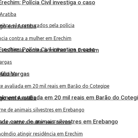
echim; Polícia Civil investiga o caso
go em Aratiba
echim; Polícia Civil investiga o caso
 violência contra a mulher em Erechim
túlio Vargas
almente avaliada em 20 mil reais em Barão do Coteg
go em Aratiba
eende carne de animais silvestres em Erebango