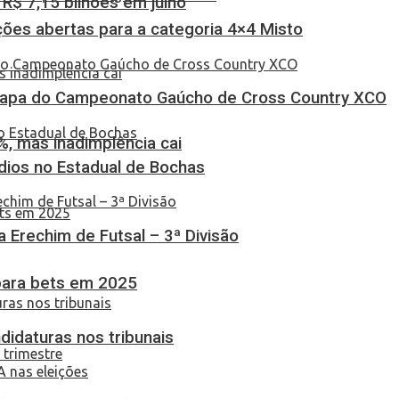
$ 7,15 bilhões em julho
ções abertas para a categoria 4×4 Misto
Etapa do Campeonato Gaúcho de Cross Country XCO
, mas inadimplência cai
dios no Estadual de Bochas
ça Erechim de Futsal – 3ª Divisão
 para bets em 2025
didaturas nos tribunais