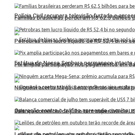
Polícia Civil recupera televisão furtada e apr
Famílias brasileiras perderam R$ 62,5 bilhões
Petrobras tem lucro líquido de R$ 52,4 bi no s
Estátua de Nossa Senhora permanece intacta a
Pix amplia participação nos pagamentos em ba
Ninguém acerta Mega-Sena; prêmio acumula p
Operação contra o tráfico apreende cocaína,
Balança comercial de julho tem superávit de U
Leilões de petróleo em outubro terão recorde