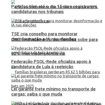
Partidos têm até o dia 15 para registrarem
candidaturas nos tribunais
TSE cria conselho para monitorar
desinformação e IA nas eleições
CNC: endividamento das famílias sobe para
82%, mas inadimplência cai
Federação PSOL-Rede oficializa apoio à
candidatura de Lula à reeleição
Lei garante frete mínimo no transporte de
cargas; saiba o que muda
Famílias brasileiras perderam R$ 62,5 bilhões