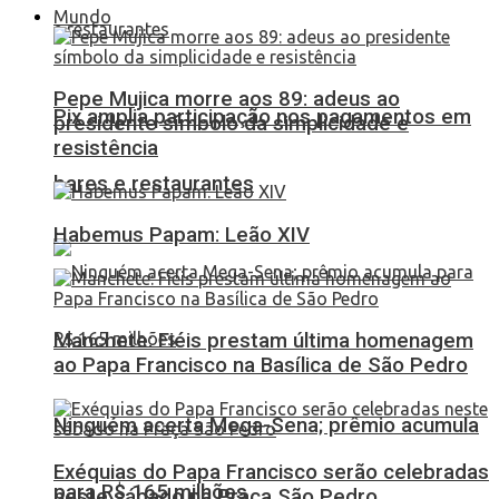
Mundo
Pepe Mujica morre aos 89: adeus ao
Pix amplia participação nos pagamentos em
presidente símbolo da simplicidade e
resistência
bares e restaurantes
Habemus Papam: Leão XIV
Manchete: Fiéis prestam última homenagem
ao Papa Francisco na Basílica de São Pedro
Ninguém acerta Mega-Sena; prêmio acumula
Exéquias do Papa Francisco serão celebradas
para R$ 165 milhões
neste sábado na Praça São Pedro