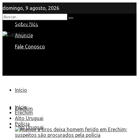
domingo, 9 agosto, 2026
Nenhum Resultado
Sobre Nós
View All Result
Anuncie
Fale Conosco
Início
Início
Erechim
Erechim
Alto Uruguai
Polícia
Alto Uruguai