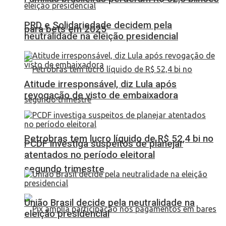
PRD e Solidariedade decidem pela
para bets em 2025
neutralidade na eleição presidencial
Atitude irresponsável, diz Lula após
revogação de visto de embaixadora
Petrobras tem lucro líquido de R$ 52,4 bi no
PCDF investiga suspeitos de planejar
atentados no período eleitoral
segundo trimestre
União Brasil decide pela neutralidade na
eleição presidencial