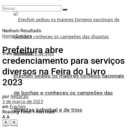
Nenhum Resultado
Home
Erechim
Prefeitura abre
View All Result
credenciamento para serviços
diversos na Feira do Livro
Erechim sediou os maiores torneios nacionais
2023
de bochas e conheceu os campeões das
por
Redação
3 de março de 2023
em
Erechim
disputas individual e de trios
Reading Time: 1 min read
A
A
A
A