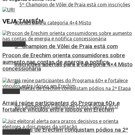
VEJA
TAMBÉM
Destaques
5º Champion de Vôlei de Praia está com
Procon de Erechim orienta consumidores sobre
aumento nas contas de energia e notifica
inscrições abertas para a categoria 4×4 Misto
concessionária
Erechim
Arraiá reúne participantes do Programa 60+ e
fortalece vínculos entre idosos em Erechim
Atletas de Erechim conquistam pódios na 2ª
Alto Uruguai