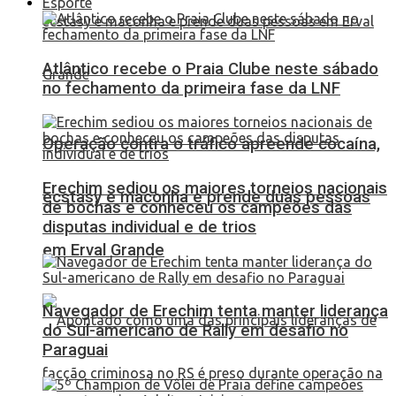
Esporte
Atlântico recebe o Praia Clube neste sábado
no fechamento da primeira fase da LNF
Operação contra o tráfico apreende cocaína,
Erechim sediou os maiores torneios nacionais
ecstasy e maconha e prende duas pessoas
de bochas e conheceu os campeões das
disputas individual e de trios
em Erval Grande
Navegador de Erechim tenta manter liderança
do Sul-americano de Rally em desafio no
Paraguai