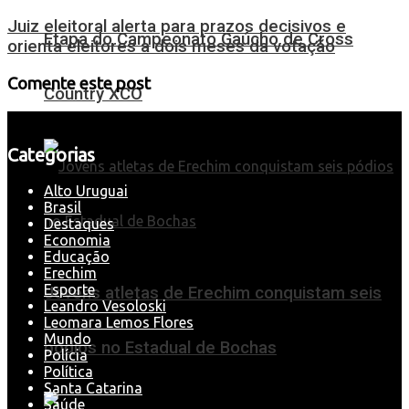
Juiz eleitoral alerta para prazos decisivos e
Etapa do Campeonato Gaúcho de Cross
orienta eleitores a dois meses da votação
Comente este post
Country XCO
Categorias
Alto Uruguai
Brasil
Destaques
Economia
Educação
Erechim
Esporte
Jovens atletas de Erechim conquistam seis
Leandro Vesoloski
Leomara Lemos Flores
Mundo
pódios no Estadual de Bochas
Polícia
Política
Santa Catarina
Saúde