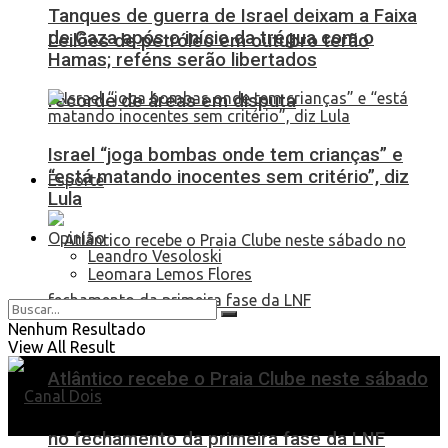
Tanques de guerra de Israel deixam a Faixa
de Gaza após o início da trégua com o
Leilões de petróleo em outubro terão
Hamas; reféns serão libertados
recorde de áreas em disputa
Israel “joga bombas onde tem crianças” e
“está matando inocentes sem critério”, diz
Esporte
Lula
Opinião
Leandro Vesoloski
Leomara Lemos Flores
Nenhum Resultado
View All Result
Atlântico recebe o Praia Clube neste sábado
no fechamento da primeira fase da LNF