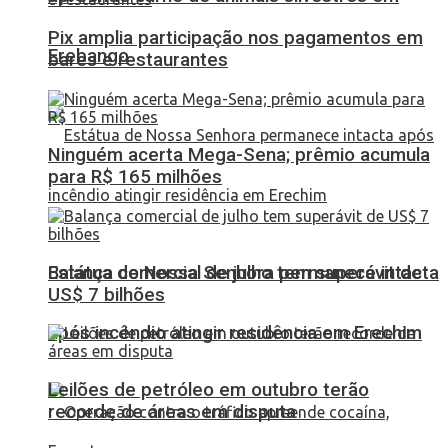
Pix amplia participação nos pagamentos em
Erebango
bares e restaurantes
Ninguém acerta Mega-Sena; prêmio acumula
para R$ 165 milhões
Balança comercial de julho tem superávit de
Estátua de Nossa Senhora permanece intacta
US$ 7 bilhões
após incêndio atingir residência em Erechim
Leilões de petróleo em outubro terão
recorde de áreas em disputa