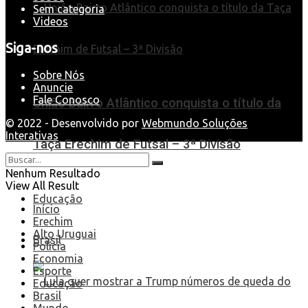
Sem categoria
Videos
Siga-nos
Sobre Nós
Anuncie
Fale Conosco
União Bairro Atlântico conquista o título da
© 2022 - Desenvolvido por
Webmundo Soluções
Interativas
Taça Erechim de Futsal – 3ª Divisão
Nenhum Resultado
View All Result
Educação
Início
Erechim
Alto Uruguai
Brasil
Polícia
Economia
Esporte
Educação
Brasil
Mundo