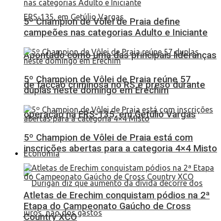
5º Champion de Vôlei de Praia define
campeões nas categorias Adulto e Iniciante
Apontado como uma das principais lideranças
5º Champion de Vôlei de Praia reúne 57
de facção criminosa no RS é preso durante
duplas neste domingo em Erechim
operação na ERS-135, em Getúlio Vargas
5º Champion de Vôlei de Praia está com
inscrições abertas para a categoria 4×4 Misto
Economia
Atletas de Erechim conquistam pódios na 2ª
Etapa do Campeonato Gaúcho de Cross
Country XCO