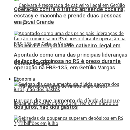
Operação contra o tráfico apreende cocaína,
ecstasy e maconha e prende duas pessoas
em Erval Grande
Capivara é resgatada de cativeiro ilegal em
Apontado como uma das principais lideranças
de facção criminosa no RS é preso durante
Getúlio Vargas
operação na ERS-135, em Getúlio Vargas
Economia
Durigan diz que aumento da dívida decorre
dos juros, não dos gastos