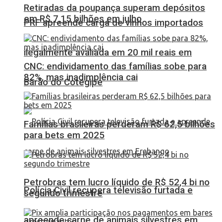
Retiradas da poupança superam depósitos
em R$ 7,15 bilhões em julho
PRF apreende carga de vinhos importados
ilegalmente avaliada em 20 mil reais em
CNC: endividamento das famílias sobe para
82%, mas inadimplência cai
Barão do Cotegipe
Famílias brasileiras perderam R$ 62,5 bilhões
para bets em 2025
Petrobras tem lucro líquido de R$ 52,4 bi no
Polícia Civil recupera televisão furtada e
segundo trimestre
apreende carne de animais silvestres em