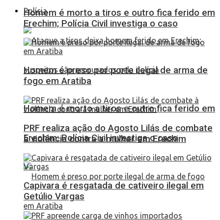
Polícia
Homem é morto a tiros e outro fica ferido em
Erechim; Polícia Civil investiga o caso
Homem é preso por porte ilegal de arma de
fogo em Aratiba
Homem é morto a tiros e outro fica ferido em
PRF realiza ação do Agosto Lilás de combate
Erechim; Polícia Civil investiga o caso
à violência contra a mulher em Erechim
Capivara é resgatada de cativeiro ilegal em
Getúlio Vargas