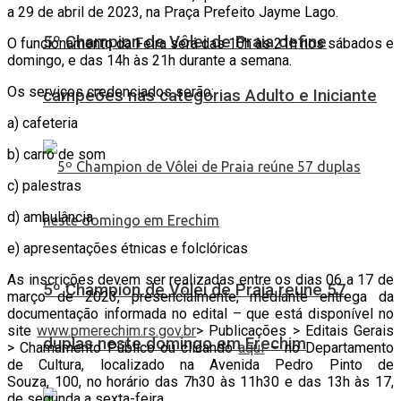
a 29 de abril de 2023, na Praça Prefeito Jayme Lago.
5º Champion de Vôlei de Praia define
O funcionamento da Feira será das 10h às 21h nos sábados e
domingo, e das 14h às 21h durante a semana.
Os serviços credenciados serão:
campeões nas categorias Adulto e Iniciante
a) cafeteria
b) carro de som
c) palestras
d) ambulância
e) apresentações étnicas e folclóricas
As inscrições devem ser realizadas entre os dias 06 a 17 de
5º Champion de Vôlei de Praia reúne 57
março de 2023, presencialmente, mediante entrega da
documentação informada no edital – que está disponível no
site
www.pmerechim.rs.gov.br
> Publicações > Editais Gerais
duplas neste domingo em Erechim
> Chamamento Público ou clicando
aqui
– no Departamento
de Cultura, localizado na Avenida Pedro Pinto de
Souza, 100, no horário das 7h30 às 11h30 e das 13h às 17,
de segunda a sexta-feira.