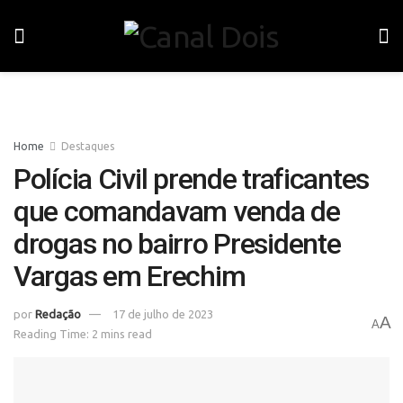
Home
Destaques
Polícia Civil prende traficantes
que comandavam venda de
drogas no bairro Presidente
Vargas em Erechim
por
Redação
17 de julho de 2023
A
A
Reading Time: 2 mins read