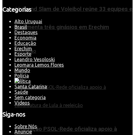
6º Grand Slam de Voleibol reúne 33 equipes e
Categorias
Alto Uruguai
movimenta três ginásios em Erechim
Brasil
Destaques
Economia
Educação
Erechim
Educação
Esporte
Leandro Vesoloski
Leomara Lemos Flores
Brasil
Mundo
Polícia
Política
Santa Catarina
Saúde
Sem categoria
Videos
Siga-nos
Sobre Nós
Federação PSOL-Rede oficializa apoio à
Anuncie