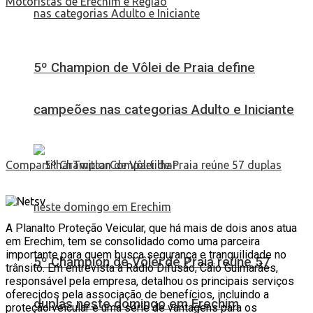
5º Champion de Vôlei de Praia define
campeões nas categorias Adulto e Iniciante
Compartilhar
Twittar
Compartilhar
A Planalto Proteção Veicular, que há mais de dois anos atua
em Erechim, tem se consolidado como uma parceira
importante para quem busca segurança e tranquilidade no
5º Champion de Vôlei de Praia reúne 57
trânsito. Em entrevista à Rádio Difusão, Caio Guimarães,
responsável pela empresa, detalhou os principais serviços
oferecidos pela associação de benefícios, incluindo a
duplas neste domingo em Erechim
proteção veicular e uma série de vantagens para os