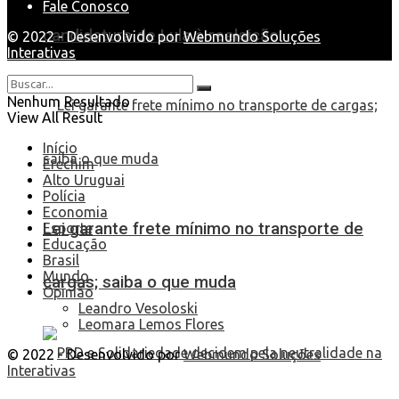
Fale Conosco
candidatura de Lula à reeleição
© 2022 - Desenvolvido por
Webmundo Soluções
Interativas
Nenhum Resultado
View All Result
Início
Erechim
Alto Uruguai
Polícia
Economia
Lei garante frete mínimo no transporte de
Esporte
Educação
Brasil
Mundo
cargas; saiba o que muda
Opinião
Leandro Vesoloski
Leomara Lemos Flores
© 2022 - Desenvolvido por
Webmundo Soluções
Interativas