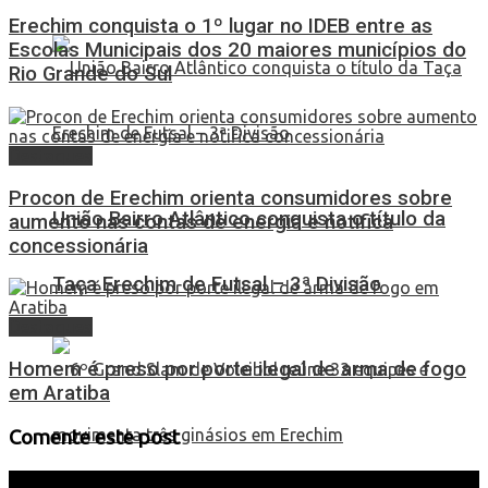
Erechim conquista o 1º lugar no IDEB entre as
Escolas Municipais dos 20 maiores municípios do
Rio Grande do Sul
Destaques
Procon de Erechim orienta consumidores sobre
União Bairro Atlântico conquista o título da
aumento nas contas de energia e notifica
concessionária
Taça Erechim de Futsal – 3ª Divisão
Destaques
Homem é preso por porte ilegal de arma de fogo
em Aratiba
Comente este post