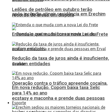
Leilões de petróleo em outubro terão
após incêndio atingir residência em Erechim
recorde de áreas em disputa
Entenda o que muda com a nova Lei do Frete
Redução da taxa de juros ainda é insuficiente,
avaliam entidades
Operação contra o tráfico apreende cocaína,
Em nova redução, Copom baixa taxa Selic
para 14% ao ano
ecstasy e maconha e prende duas pessoas
Esporte