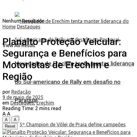
Nenhum Resultado
Home
Destaques
Planalto Proteção Veicular:
View All Result
Segurança e Benefícios para
Motoristas de Erechim e
Navegador de Erechim tenta manter liderança
Região
do Sul-americano de Rally em desafio no
por
Redação
9 de maio de 2025
Paraguai
em
Destaques
,
Erechim
Reading Time: 2 mins read
A
A
A
A
Reset