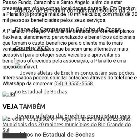
Passo Fundo, Carazinho e Santo Ângelo, além de estar
presente em várias outras localidades da região. Em Erechim,
Atletas de Erechim conquistam pódios na 2ª
a Planalto já protege mais de 10 mil veículos, com mais de 20
mil pessoas beneficiadas pelos seus serviços.
Etapa do Campeonato Gaúcho de Cross
A Planalto Proteção Veicular se destaca por oferecer planos
flexíveis, atendimento personalizado e benefícios adicionais
que tornam o custo-benefício para o cliente muito mais
Country XCO
vantajoso. Para aqueles que buscam uma alternativa mais
acessível para proteger seus veículos e aproveitar os
benefícios oferecidos pela associação, a Planalto é uma
opção confiável.
Interessados podem solicitar cotações através do telefone e
WhatsApp da empresa:
(54) 9 9555-5558
.
VEJA
TAMBÉM
Jovens atletas de Erechim conquistam seis
pódios no Estadual de Bochas
Destaques