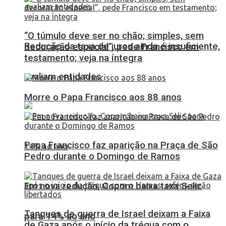
“O túmulo deve ser no chão; simples, sem
Redução da taxa de juros ainda é insuficiente,
decoração especial”, pede Francisco em
testamento; veja na íntegra
avaliam entidades
Morre o Papa Francisco aos 88 anos
Papa Francisco faz aparição na Praça de São
Pedro durante o Domingo de Ramos
Em nova redução, Copom baixa taxa Selic
Tanques de guerra de Israel deixam a Faixa
para 14% ao ano
de Gaza após o início da trégua com o