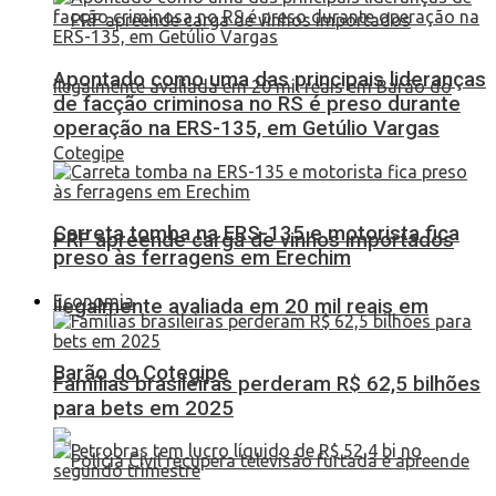
Apontado como uma das principais lideranças
de facção criminosa no RS é preso durante
operação na ERS-135, em Getúlio Vargas
Carreta tomba na ERS-135 e motorista fica
PRF apreende carga de vinhos importados
preso às ferragens em Erechim
Economia
ilegalmente avaliada em 20 mil reais em
Barão do Cotegipe
Famílias brasileiras perderam R$ 62,5 bilhões
para bets em 2025