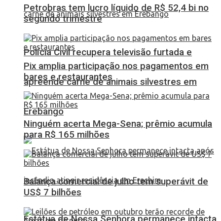
Petrobras tem lucro líquido de R$ 52,4 bi no
segundo trimestre
Polícia Civil recupera televisão furtada e
Pix amplia participação nos pagamentos em
bares e restaurantes
apreende carne de animais silvestres em
Erebango
Ninguém acerta Mega-Sena; prêmio acumula
para R$ 165 milhões
Balança comercial de julho tem superávit de
US$ 7 bilhões
Estátua de Nossa Senhora permanece intacta