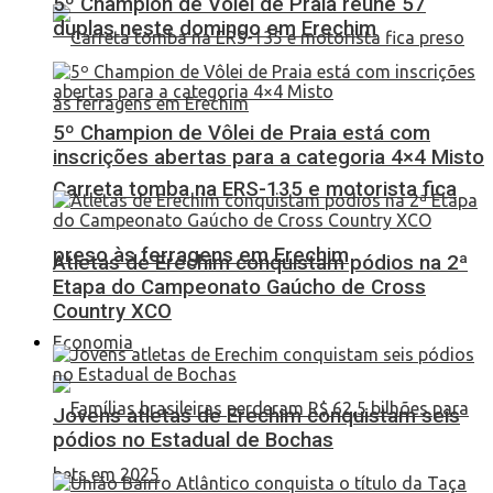
5º Champion de Vôlei de Praia reúne 57
duplas neste domingo em Erechim
5º Champion de Vôlei de Praia está com
inscrições abertas para a categoria 4×4 Misto
Carreta tomba na ERS-135 e motorista fica
preso às ferragens em Erechim
Atletas de Erechim conquistam pódios na 2ª
Etapa do Campeonato Gaúcho de Cross
Country XCO
Economia
Jovens atletas de Erechim conquistam seis
pódios no Estadual de Bochas