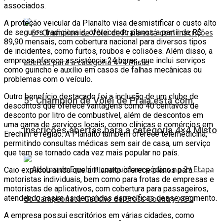
associados.
A proteção veicular da Planalto visa desmistificar o custo alto
de seguros tradicionais, oferecendo planos a partir de R$
89,90 mensais, com cobertura nacional para diversos tipos
de incidentes, como furtos, roubos e colisões. Além disso, a
empresa oferece assistência 24 horas, que inclui serviços
como guincho e auxílio em casos de falhas mecânicas ou
problemas com o veículo.
Outro benefício destacado foi a inclusão de um clube de
5º Champion de Vôlei de Praia está com
descontos que oferece vantagens como 40 centavos de
desconto por litro de combustível, além de descontos em
uma gama de serviços locais, como clínicas e comércios em
inscrições abertas para a categoria 4×4 Misto
Erechim e região. A Planalto também oferece telemedicina,
permitindo consultas médicas sem sair de casa, um serviço
que tem se tornado cada vez mais popular no país.
Caio explicou ainda que a Planalto oferece planos para
motoristas individuais, bem como para frotas de empresas e
motoristas de aplicativos, com cobertura para passageiros,
atendendo assim às demandas específicas desse segmento.
A empresa possui escritórios em várias cidades, como