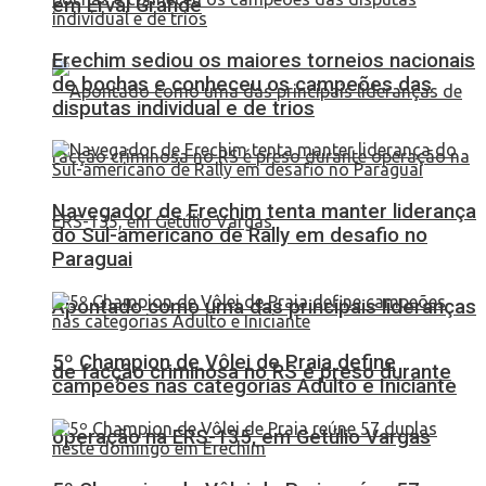
em Erval Grande
Erechim sediou os maiores torneios nacionais
de bochas e conheceu os campeões das
disputas individual e de trios
Navegador de Erechim tenta manter liderança
do Sul-americano de Rally em desafio no
Paraguai
Apontado como uma das principais lideranças
5º Champion de Vôlei de Praia define
de facção criminosa no RS é preso durante
campeões nas categorias Adulto e Iniciante
operação na ERS-135, em Getúlio Vargas