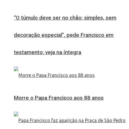
“O túmulo deve ser no chão; simples, sem
decoração especial”, pede Francisco em
testamento; veja na íntegra
Morre o Papa Francisco aos 88 anos