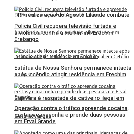
PRF realiza ação do Agosto Lilás de combate
Polícia Civil recupera televisão furtada e
apreende carne de animais silvestres em
à violência contra a mulher em Erechim
Erebango
Estátua de Nossa Senhora permanece intacta
após incêndio atingir residência em Erechim
Capivara é resgatada de cativeiro ilegal em
Operação contra o tráfico apreende cocaína,
ecstasy e maconha e prende duas pessoas
Getúlio Vargas
em Erval Grande