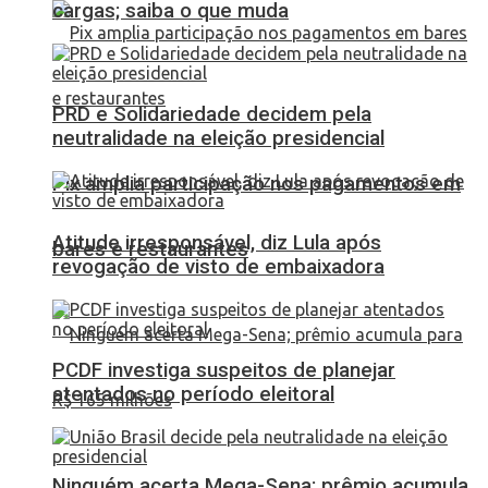
cargas; saiba o que muda
PRD e Solidariedade decidem pela
neutralidade na eleição presidencial
Pix amplia participação nos pagamentos em
Atitude irresponsável, diz Lula após
bares e restaurantes
revogação de visto de embaixadora
PCDF investiga suspeitos de planejar
atentados no período eleitoral
Ninguém acerta Mega-Sena; prêmio acumula