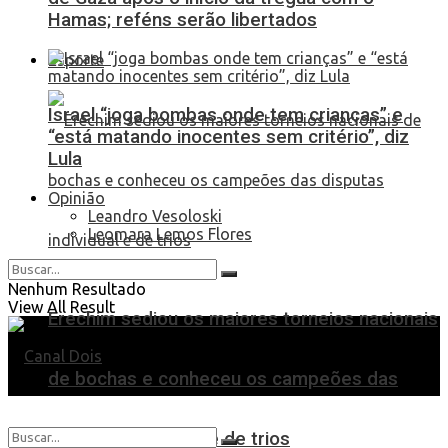
Hamas; reféns serão libertados
Esporte
Israel “joga bombas onde tem crianças” e
“está matando inocentes sem critério”, diz
Lula
Opinião
Leandro Vesoloski
Leomara Lemos Flores
Nenhum Resultado
View All Result
Erechim sediou os maiores torneios nacionais
de bochas e conheceu os campeões das
disputas individual e de trios