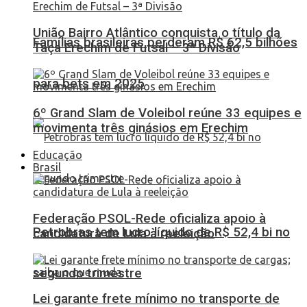
União Bairro Atlântico conquista o título da
Famílias brasileiras perderam R$ 62,5 bilhões
Taça Erechim de Futsal – 3ª Divisão
para bets em 2025
6º Grand Slam de Voleibol reúne 33 equipes e
movimenta três ginásios em Erechim
Educação
Brasil
Federação PSOL-Rede oficializa apoio à
Petrobras tem lucro líquido de R$ 52,4 bi no
candidatura de Lula à reeleição
segundo trimestre
Lei garante frete mínimo no transporte de