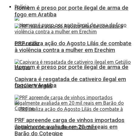
Polícia
Homem é preso por porte ilegal de arma de
fogo em Aratiba
PRF realiza ação do Agosto Lilás de combate
à violência contra a mulher em Erechim
Homem é preso por porte ilegal de arma de
Capivara é resgatada de cativeiro ilegal em
fogo em Aratiba
Getúlio Vargas
PRF apreende carga de vinhos importados
ilegalmente avaliada em 20 mil reais em
Barão do Cotegipe