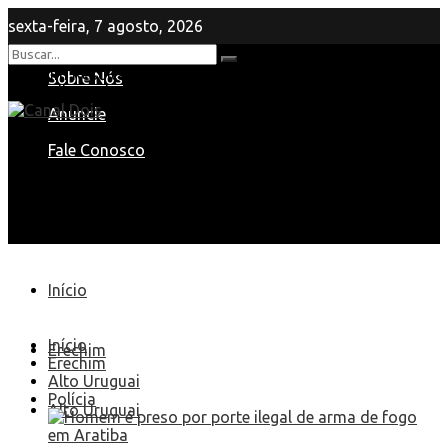
sexta-feira, 7 agosto, 2026
Nenhum Resultado
Sobre Nós
View All Result
Anuncie
Fale Conosco
Início
Início
Erechim
Erechim
Alto Uruguai
Polícia
Alto Uruguai