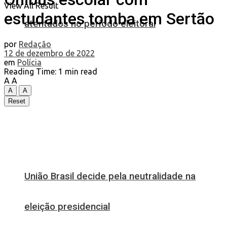
View All Result
estudantes tomba em Sertão
atentados no período eleitoral
por
Redação
12 de dezembro de 2022
em
Polícia
Reading Time: 1 min read
A
A
A
A
Reset
União Brasil decide pela neutralidade na
eleição presidencial