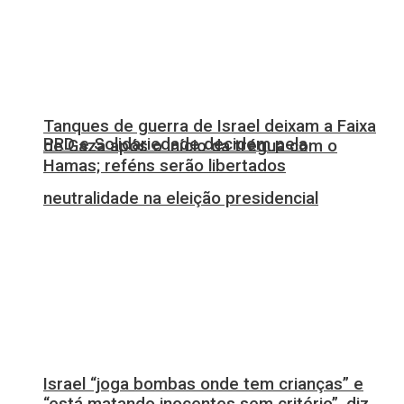
Tanques de guerra de Israel deixam a Faixa
PRD e Solidariedade decidem pela
de Gaza após o início da trégua com o
Hamas; reféns serão libertados
neutralidade na eleição presidencial
Israel “joga bombas onde tem crianças” e
“está matando inocentes sem critério”, diz