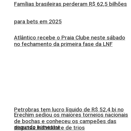
Famílias brasileiras perderam R$ 62,5 bilhões
para bets em 2025
Atlântico recebe o Praia Clube neste sábado
no fechamento da primeira fase da LNF
Petrobras tem lucro líquido de R$ 52,4 bi no
Erechim sediou os maiores torneios nacionais
de bochas e conheceu os campeões das
segundo trimestre
disputas individual e de trios