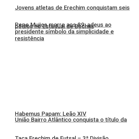
Jovens atletas de Erechim conquistam seis
Pepe Mujica morre aos 89: adeus ao
pódios no Estadual de Bochas
presidente símbolo da simplicidade e
resistência
Habemus Papam: Leão XIV
União Bairro Atlântico conquista o título da
Taça Erechim de Futsal – 3ª Divisão