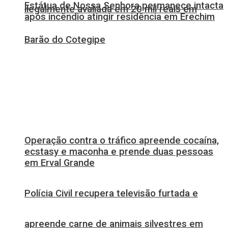
Estátua de Nossa Senhora permanece intacta
ilegalmente avaliada em 20 mil reais em
após incêndio atingir residência em Erechim
Barão do Cotegipe
Operação contra o tráfico apreende cocaína,
ecstasy e maconha e prende duas pessoas
em Erval Grande
Polícia Civil recupera televisão furtada e
apreende carne de animais silvestres em