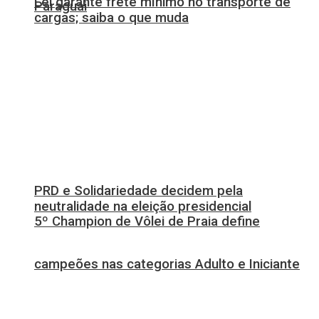
Lei garante frete mínimo no transporte de
Paraguai
cargas; saiba o que muda
PRD e Solidariedade decidem pela
neutralidade na eleição presidencial
5º Champion de Vôlei de Praia define
campeões nas categorias Adulto e Iniciante