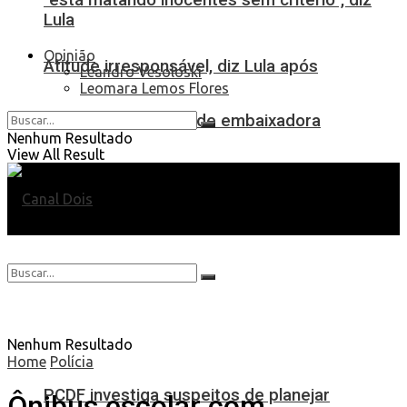
Lula
Opinião
Atitude irresponsável, diz Lula após
Leandro Vesoloski
Leomara Lemos Flores
revogação de visto de embaixadora
Nenhum Resultado
View All Result
Nenhum Resultado
Home
Polícia
PCDF investiga suspeitos de planejar
Ônibus escolar com