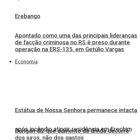
Erebango
Apontado como uma das principais lideranças
de facção criminosa no RS é preso durante
operação na ERS-135, em Getúlio Vargas
Economia
Estátua de Nossa Senhora permanece intacta
após incêndio atingir residência em Erechim
Durigan diz que aumento da dívida decorre
dos juros, não dos gastos