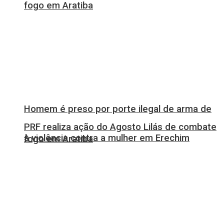
fogo em Aratiba
Homem é preso por porte ilegal de arma de
PRF realiza ação do Agosto Lilás de combate
à violência contra a mulher em Erechim
fogo em Aratiba