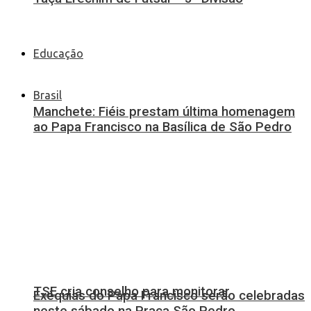
Educação
Brasil
Manchete: Fiéis prestam última homenagem
ao Papa Francisco na Basílica de São Pedro
TSE cria conselho para monitorar
Exéquias do Papa Francisco serão celebradas
neste sábado na Praça São Pedro