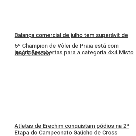
Balança comercial de julho tem superávit de
5º Champion de Vôlei de Praia está com
inscrições abertas para a categoria 4×4 Misto
US$ 7 bilhões
Atletas de Erechim conquistam pódios na 2ª
Etapa do Campeonato Gaúcho de Cross