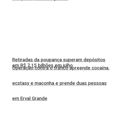
Retiradas da poupança superam depósitos
em R$ 7,15 bilhões em julho
Operação contra o tráfico apreende cocaína,
ecstasy e maconha e prende duas pessoas
em Erval Grande