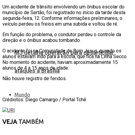
Um acidente de trânsito envolvendo um ônibus escolar do
município de Sertão, foi registrado no início da tarde desta
segunda-feira, 12. Conforme informações preliminares, o
veículo perdeu os freios em uma subida e voltou de ré.
Em função do problema, o condutor perdeu o controle da
direção e o ônibus acabou tombando.
O acidente foi na Comunidade de Bom Jesus, quando os
MJ detalha operação para desarticular
alunos estavam indo para a escola, que fica na Linha Secco.
No momento do acidente, haviam aproximadamente 15
alunos de 4 a 15 anos de idade.
ataques a Brasília
Não houve registro de feridos.
Mundo
Crédiotos: Diego Camargo / Portal Tchê
VEJA
TAMBÉM