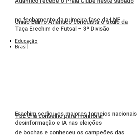
Atlântico recebe o Praia Clube neste sábado
no fechamento da primeira fase da LNF
União Bairro Atlântico conquista o título da
Taça Erechim de Futsal – 3ª Divisão
Educação
Brasil
Erechim sediou os maiores torneios nacionais
TSE cria conselho para monitorar
desinformação e IA nas eleições
de bochas e conheceu os campeões das