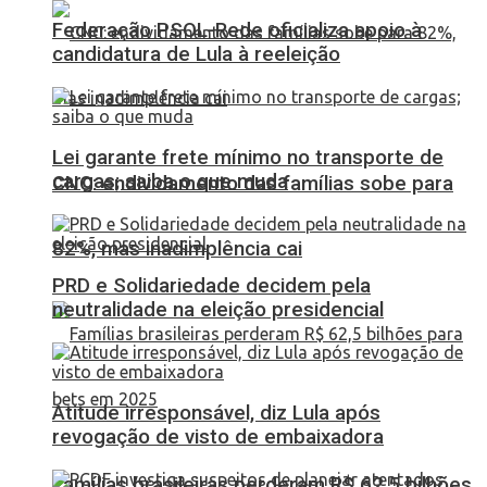
Federação PSOL-Rede oficializa apoio à
candidatura de Lula à reeleição
Lei garante frete mínimo no transporte de
cargas; saiba o que muda
CNC: endividamento das famílias sobe para
82%, mas inadimplência cai
PRD e Solidariedade decidem pela
neutralidade na eleição presidencial
Atitude irresponsável, diz Lula após
revogação de visto de embaixadora
Famílias brasileiras perderam R$ 62,5 bilhões