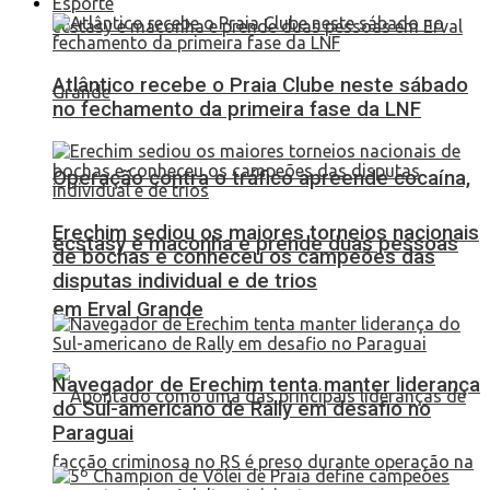
Esporte
Atlântico recebe o Praia Clube neste sábado
no fechamento da primeira fase da LNF
Operação contra o tráfico apreende cocaína,
Erechim sediou os maiores torneios nacionais
ecstasy e maconha e prende duas pessoas
de bochas e conheceu os campeões das
disputas individual e de trios
em Erval Grande
Navegador de Erechim tenta manter liderança
do Sul-americano de Rally em desafio no
Paraguai