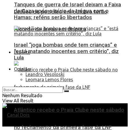
Tanques de guerra de Israel deixam a Faixa
de Gaza após o início da trégua com o
Leilões de petróleo em outubro terão
Hamas; reféns serão libertados
recorde de áreas em disputa
Israel “joga bombas onde tem crianças” e
“está matando inocentes sem critério”, diz
Esporte
Lula
Opinião
Leandro Vesoloski
Leomara Lemos Flores
Nenhum Resultado
View All Result
Atlântico recebe o Praia Clube neste sábado
no fechamento da primeira fase da LNF