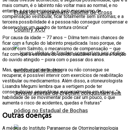
mais comum, é o labirinto não voltar mais ao normal, e no
entanto, a pessoa conseguir, pelo mecanismo de
Etapa do Campeonato Gaúcho de Cross
compensação vestibular, ficar totalmente sem sintomas; e a
terceira possibilidade é a pessoa não conseguir compensar e
desenvolver um quadro de tontura crônica”
Country XCO
Por causa da idade – 77 anos – Dilma tem mais chances de
ficar com a função do labirinto prejudicada. Isso porque, de
acordo com Salmito, o mecanismo de compensação – que
faz com que a estrutura do ouvido saudável assuma a função
do ouvido atingido – piora com o passar dos anos.
Mas, quando o paciente demora ou não consegue se
recuperar, é possível intervir com exercícios de reabilitação
vestibular ou medicamentos. Além disso, a otoneurologista
Lisandra Megumi lembra que a vertigem pode ter
consequências secundárias, especialmente em idosos: “a
Jovens atletas de Erechim conquistam seis
habilidade de se movimentar pode cair um pouco, o que
aumenta o risco de acidentes, quedas e fraturas”
pódios no Estadual de Bochas
Outras doenças
A médica do Instituto Paranaense de Otorrinolaringologia