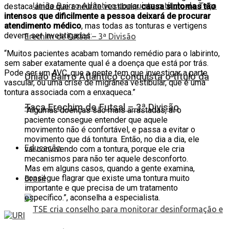
destaca ainda que a neurite vestibular
causa sintomas tão
intensos que dificilmente a pessoa deixará de procurar
atendimento médico
, mas todas as tonturas e vertigens
devem ser investigadas:
“Muitos pacientes acabam tomando remédio para o labirinto,
sem saber exatamente qual é a doença que está por trás.
Pode ser um AVC, que a gente tem que investigar a parte
União Bairro Atlântico conquista o título da
vascular, ou uma crise de migrânea vestibular, que é uma
tontura associada com a enxaqueca.”
Taça Erechim de Futsal – 3ª Divisão
“Algumas doenças são mais arrastadas, aí o
paciente consegue entender que aquele
movimento não é confortável, e passa a evitar o
movimento que dá tontura. Então, no dia a dia, ele
Educação
vai convivendo com a tontura, porque ele cria
mecanismos para não ter aquele desconforto.
Mas em alguns casos, quando a gente examina,
consegue flagrar que existe uma tontura muito
Brasil
importante e que precisa de um tratamento
específico.”, aconselha a especialista.