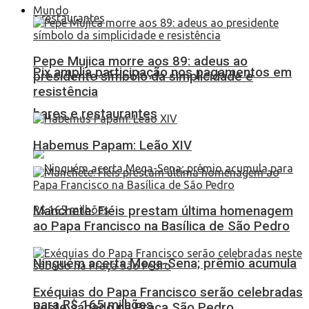
Mundo
Pepe Mujica morre aos 89: adeus ao
Pix amplia participação nos pagamentos em
presidente símbolo da simplicidade e
resistência
bares e restaurantes
Habemus Papam: Leão XIV
Manchete: Fiéis prestam última homenagem
ao Papa Francisco na Basílica de São Pedro
Ninguém acerta Mega-Sena; prêmio acumula
Exéquias do Papa Francisco serão celebradas
para R$ 165 milhões
neste sábado na Praça São Pedro