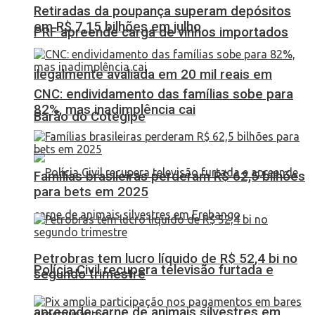
Retiradas da poupança superam depósitos
em R$ 7,15 bilhões em julho
PRF apreende carga de vinhos importados
ilegalmente avaliada em 20 mil reais em
CNC: endividamento das famílias sobe para
82%, mas inadimplência cai
Barão do Cotegipe
Famílias brasileiras perderam R$ 62,5 bilhões
para bets em 2025
Petrobras tem lucro líquido de R$ 52,4 bi no
Polícia Civil recupera televisão furtada e
segundo trimestre
apreende carne de animais silvestres em