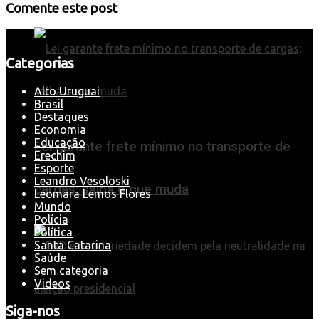
Comente este post
Categorias
Alto Uruguai
Brasil
Destaques
Economia
Educação
Lei garante frete mínimo no transporte de
Erechim
Esporte
Leandro Vesoloski
cargas; saiba o que muda
Leomara Lemos Flores
Mundo
Polícia
Política
Santa Catarina
Saúde
Sem categoria
Videos
Siga-nos