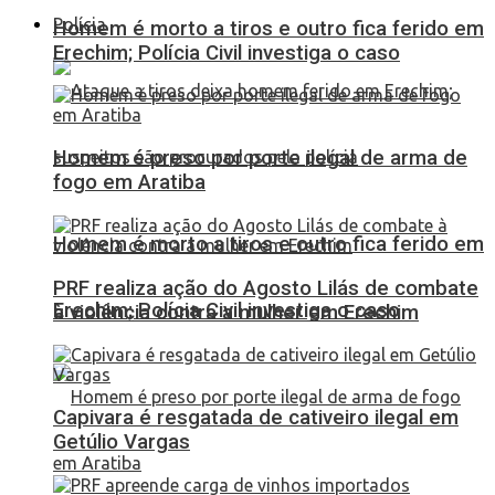
Polícia
Homem é morto a tiros e outro fica ferido em
Erechim; Polícia Civil investiga o caso
Homem é preso por porte ilegal de arma de
fogo em Aratiba
Homem é morto a tiros e outro fica ferido em
PRF realiza ação do Agosto Lilás de combate
Erechim; Polícia Civil investiga o caso
à violência contra a mulher em Erechim
Capivara é resgatada de cativeiro ilegal em
Getúlio Vargas