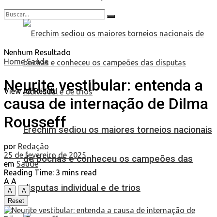
Nenhum Resultado
Home
Saúde
Neurite vestibular: entenda a
View All Result
causa de internação de Dilma
Rousseff
Erechim sediou os maiores torneios nacionais
por
Redação
25 de fevereiro de 2025
de bochas e conheceu os campeões das
em
Saúde
Reading Time: 3 mins read
A
A
disputas individual e de trios
A
A
Reset