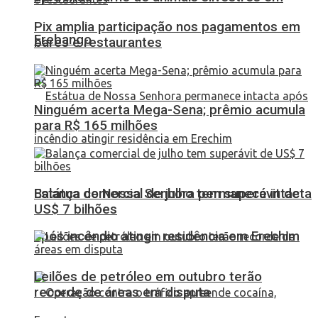
Pix amplia participação nos pagamentos em
Erebango
bares e restaurantes
Ninguém acerta Mega-Sena; prêmio acumula
para R$ 165 milhões
Balança comercial de julho tem superávit de
Estátua de Nossa Senhora permanece intacta
US$ 7 bilhões
após incêndio atingir residência em Erechim
Leilões de petróleo em outubro terão
recorde de áreas em disputa