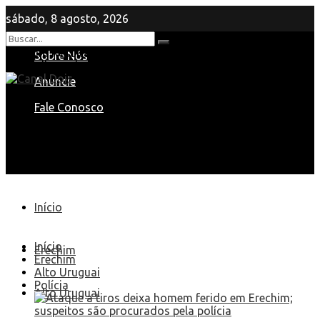
sábado, 8 agosto, 2026
Nenhum Resultado
Sobre Nós
View All Result
Anuncie
Fale Conosco
Início
Início
Erechim
Erechim
Alto Uruguai
Polícia
Alto Uruguai