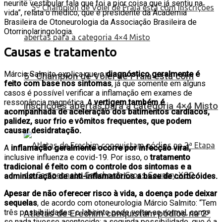
neurite vestibular fala que foi a pior coisa que já sentiu na
vida”, relata o médico, que é presidente da Academia
Brasileira de Otoneurologia da Associação Brasileira de
Otorrinolaringologia.
Causas e tratamento
Márcio Salmito explica que o
diagnóstico geralmente é
5º Champion de Vôlei de Praia está com
feito com base nos sintomas
, já que somente em alguns
casos é possível verificar a inflamação em exames de
ressonância magnética. A
vertigem também é
inscrições abertas para a categoria 4×4 Misto
acompanhada de aceleração dos batimentos cardíacos,
palidez, suor frio e vômitos frequentes, que podem
causar desidratação.
A
inflamação geralmente ocorre por infecção viral,
inclusive influenza e covid-19. Por isso, o
tratamento
tradicional é feito com o controle dos sintomas e a
administração de anti-inflamatórios a base de corticóides.
Apesar de não oferecer risco à vida, a doença pode deixar
sequelas
, de acordo com otoneurologia Márcio Salmito: “Tem
três possibilidades: o labirinto pode voltar ao normal, como
Atletas de Erechim conquistam pódios na 2ª
se nada tivesse acontecido; a segunda possibilidade, que é a