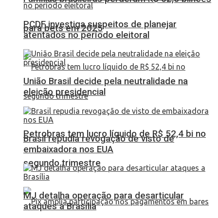
PCDF investiga suspeitos de planejar
para bets em 2025
atentados no período eleitoral
União Brasil decide pela neutralidade na
eleição presidencial
Petrobras tem lucro líquido de R$ 52,4 bi no
Brasil repudia revogação de visto de
embaixadora nos EUA
segundo trimestre
MJ detalha operação para desarticular
ataques a Brasília