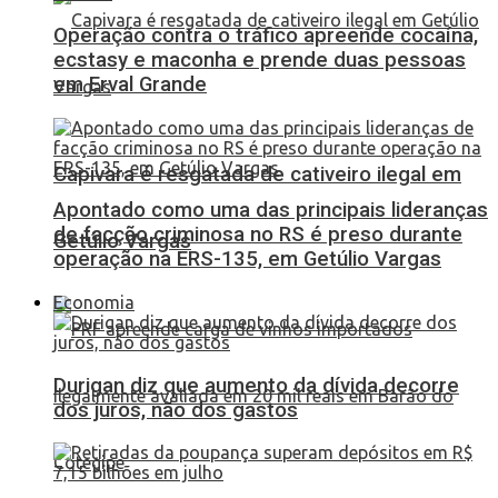
Operação contra o tráfico apreende cocaína,
ecstasy e maconha e prende duas pessoas
em Erval Grande
Capivara é resgatada de cativeiro ilegal em
Apontado como uma das principais lideranças
de facção criminosa no RS é preso durante
Getúlio Vargas
operação na ERS-135, em Getúlio Vargas
Economia
Durigan diz que aumento da dívida decorre
dos juros, não dos gastos