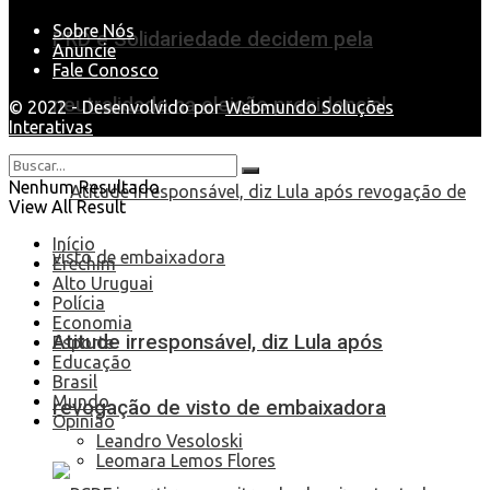
Sobre Nós
PRD e Solidariedade decidem pela
Anuncie
Fale Conosco
neutralidade na eleição presidencial
© 2022 - Desenvolvido por
Webmundo Soluções
Interativas
Nenhum Resultado
View All Result
Início
Erechim
Alto Uruguai
Polícia
Economia
Atitude irresponsável, diz Lula após
Esporte
Educação
Brasil
Mundo
revogação de visto de embaixadora
Opinião
Leandro Vesoloski
Leomara Lemos Flores