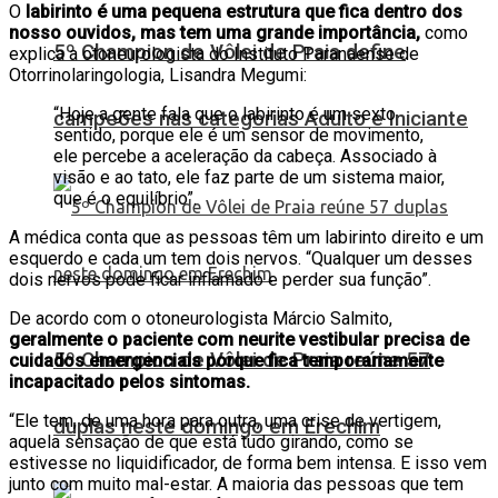
O
labirinto é uma pequena estrutura que fica dentro dos
nosso ouvidos, mas tem uma grande importância,
como
5º Champion de Vôlei de Praia define
explica a otoneurologista do Instituto Paranaense de
Otorrinolaringologia, Lisandra Megumi:
“Hoje a gente fala que o labirinto é um sexto
campeões nas categorias Adulto e Iniciante
sentido, porque ele é um sensor de movimento,
ele percebe a aceleração da cabeça. Associado à
visão e ao tato, ele faz parte de um sistema maior,
que é o equilíbrio”.
A médica conta que as pessoas têm um labirinto direito e um
esquerdo e cada um tem dois nervos. “Qualquer um desses
dois nervos pode ficar inflamado e perder sua função”.
De acordo com o otoneurologista Márcio Salmito,
geralmente o paciente com neurite vestibular precisa de
5º Champion de Vôlei de Praia reúne 57
cuidados emergenciais porque fica temporariamente
incapacitado pelos sintomas.
“Ele tem, de uma hora para outra, uma crise de vertigem,
duplas neste domingo em Erechim
aquela sensação de que está tudo girando, como se
estivesse no liquidificador, de forma bem intensa. E isso vem
junto com muito mal-estar. A maioria das pessoas que tem