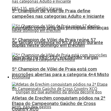
5º Champion de Vôlei de Praia define
campeões nas categorias Adulto e Iniciante
Apontado como uma das principais lideranças
5º Champion de Vôlei de Praia reúne 57
de facção criminosa no RS é preso durante
duplas neste domingo em Erechim
operação na ERS-135, em Getúlio Vargas
5º Champion de Vôlei de Praia está com
inscrições abertas para a categoria 4×4 Misto
Economia
Atletas de Erechim conquistam pódios na 2ª
Etapa do Campeonato Gaúcho de Cross
Country XCO