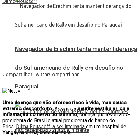
Navegador de Erechim tenta manter liderança
do Sul-americano de Rally em desafio no
Compartilhar
Twittar
Compartilhar
Paraguai
Uma doença que não oferece risco à vida, mas causa
extremo desconforto.
Assim é a
neurite vestibular
,
ou a
inflamação do nervo do labirinto
, doença que levou a ex-
presidenta do Brasil e atual presidenta do banco do
Brics,
Dilma Rousseff, a ser internada
em um hospital de
Xangai, na China, onde ela mora.