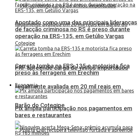
Apontado como uma das principais lideranças
de facção criminosa no RS é preso durante
operação na ERS-135, em Getúlio Vargas
Carreta tomba na ERS-135 e motorista fica
PRF apreende carga de vinhos importados
preso às ferragens em Erechim
Economia
ilegalmente avaliada em 20 mil reais em
Barão do Cotegipe
Pix amplia participação nos pagamentos em
bares e restaurantes