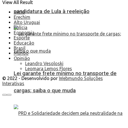
View All Result
candidatura de Lula à reeleição
Início
Erechim
Alto Uruguai
Polícia
Economia
Esporte
Educação
Brasil
Mundo
Opinião
Leandro Vesoloski
Leomara Lemos Flores
Lei garante frete mínimo no transporte de
© 2022 - Desenvolvido por
Webmundo Soluções
Interativas
cargas; saiba o que muda