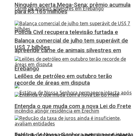
Ninguém acerta Mega-Sena; prêmio acumula
para R$ 165 milhões
Polícia Civil recupera televisão furtada e
Balança comercial de julho tem superávit de
US$ 7 bilhões
apreende carne de animais silvestres em
Erebango
Leilões de petróleo em outubro terão
recorde de áreas em disputa
Entenda o que muda com a nova Lei do Frete
Estátua de Nossa Senhora permanece intacta
Redução da taxa de juros ainda é insuficiente,