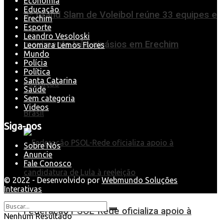
Economia
Educação
6º Grand Slam de Voleibol reúne 33 equipes e
Erechim
Esporte
Leandro Vesoloski
movimenta três ginásios em Erechim
Leomara Lemos Flores
Mundo
Polícia
Política
Santa Catarina
Educação
Saúde
Sem categoria
Videos
Brasil
Siga-nos
Sobre Nós
Anuncie
Fale Conosco
© 2022 - Desenvolvido por
Webmundo Soluções
Interativas
Federação PSOL-Rede oficializa apoio à
Nenhum Resultado