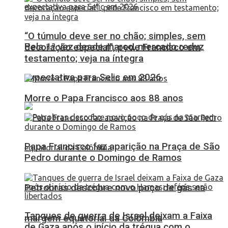
“O túmulo deve ser no chão; simples, sem
Pela 1ª vez desde março, mercado reduz
decoração especial”, pede Francisco em
testamento; veja na íntegra
expectativa para Selic em 2026
Morre o Papa Francisco aos 88 anos
Papa Francisco faz aparição na Praça de São
Pedro durante o Domingo de Ramos
Petrobras descobre novo poço de gás na
Tanques de guerra de Israel deixam a Faixa
margem equatorial da Colômbia
de Gaza após o início da trégua com o