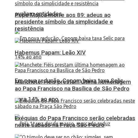
avaliam entidades
Pepe Mujica morre aos 89: adeus ao
presidente símbolo da simplicidade e
resistência
Habemus Papam: Leão XIV
Em nova redução, Copom baixa taxa Selic
Manchete: Fiéis prestam última homenagem
ao Papa Francisco na Basílica de São Pedro
para 14% ao ano
Exéquias do Papa Francisco serão celebradas
neste sábado na Praça São Pedro