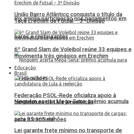
União Bairro Atlântico conquista o título da
Pix amplia participação nos pagamentos em
Taça Erechim de Futsal – 3ª Divisão
bares e restaurantes
6º Grand Slam de Voleibol reúne 33 equipes e
movimenta três ginásios em Erechim
Educação
Brasil
Federação PSOL-Rede oficializa apoio à
Ninguém acerta Mega-Sena; prêmio acumula
candidatura de Lula à reeleição
para R$ 165 milhões
Lei garante frete mínimo no transporte de