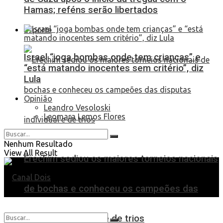
Hamas; reféns serão libertados
Esporte
Israel “joga bombas onde tem crianças” e
“está matando inocentes sem critério”, diz
Lula
Opinião
Leandro Vesoloski
Leomara Lemos Flores
Nenhum Resultado
View All Result
Erechim sediou os maiores torneios nacionais
de bochas e conheceu os campeões das
disputas individual e de trios