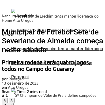
Nenhum Resultado
Home
Alto Uruguai
Municipal de Futebol Sete de
View All Result
Severiano de Almeida começa
neste sábado
Navegador de Erechim tenta manter liderança
Primeira rodada terá quatro jogos,
do Sul-americano de Rally em desafio no
todos no Campo do Guarany
Paraguai
por
Redação
13 de janeiro de 2023
em
Alto Uruguai
Reading Time: 2 mins read
A
A
A
A