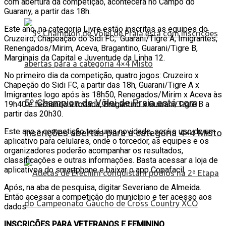
com abertura da competição, acontecerá no Campo do
Guarany, a partir das 18h.
Este ano, na categoria Livre estão inscritas as equipes do
Cruzeiro, Chapeação do Sidi FC, Guarani/Tigre A, Imigrantes,
Renengados/Mirim, Aceva, Bragantino, Guarani/Tigre B,
Marginais da Capital e Juventude da Linha 12.
No primeiro dia da competição, quatro jogos: Cruzeiro x
Chapeção do Sidi FC, a partir das 18h, Guarani/Tigre A x
Imigrantes logo após às 18h50, Renegados/Mirim x Aceva às
5º Champion de Vôlei de Praia está com
19h40 e fechando a rodada, Bragantino x Guarani/Tigre B a
partir das 20h30.
Este ano a competição terá uma novidade, será o uso de um
inscrições abertas para a categoria 4×4 Misto
aplicativo para celulares, onde o torcedor, as equipes e os
organizadores poderão acompanhar os resultados,
classificações e outras informações. Basta acessar a loja de
aplicativos do smartphone e baixar o app Copafacil.
Após, na aba de pesquisa, digitar Severiano de Almeida.
Então acessar a competição do município e ter acesso aos
dados.
INSCRIÇÕES PARA VETERANOS E FEMININO