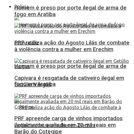
Polícia
Homem é preso por porte ilegal de arma de
fogo em Aratiba
PRF realiza ação do Agosto Lilás de combate
à violência contra a mulher em Erechim
Homem é preso por porte ilegal de arma de
Capivara é resgatada de cativeiro ilegal em
fogo em Aratiba
Getúlio Vargas
PRF apreende carga de vinhos importados
ilegalmente avaliada em 20 mil reais em
Barão do Cotegipe