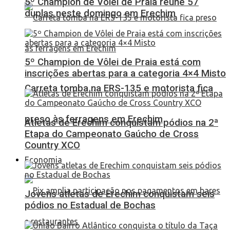
5º Champion de Vôlei de Praia reúne 57
duplas neste domingo em Erechim
5º Champion de Vôlei de Praia está com
inscrições abertas para a categoria 4×4 Misto
Carreta tomba na ERS-135 e motorista fica
preso às ferragens em Erechim
Atletas de Erechim conquistam pódios na 2ª
Etapa do Campeonato Gaúcho de Cross
Country XCO
Economia
Jovens atletas de Erechim conquistam seis
pódios no Estadual de Bochas