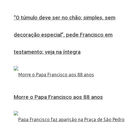
“O túmulo deve ser no chão; simples, sem
decoração especial”, pede Francisco em
testamento; veja na íntegra
Morre o Papa Francisco aos 88 anos