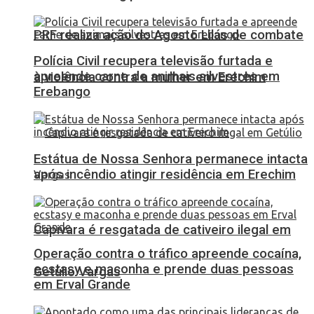
PRF realiza ação do Agosto Lilás de combate
Polícia Civil recupera televisão furtada e
apreende carne de animais silvestres em
à violência contra a mulher em Erechim
Erebango
Estátua de Nossa Senhora permanece intacta
após incêndio atingir residência em Erechim
Capivara é resgatada de cativeiro ilegal em
Operação contra o tráfico apreende cocaína,
ecstasy e maconha e prende duas pessoas
Getúlio Vargas
em Erval Grande