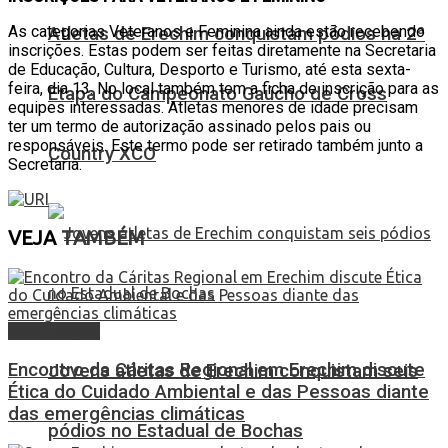
As categorias Veteranos e Feminina ainda estão recebendo
Atletas de Erechim conquistam pódios na 2ª
inscrições. Estas podem ser feitas diretamente na Secretaria
de Educação, Cultura, Desporto e Turismo, até esta sexta-
feira, dia 13. No local também tem a ficha de inscrição para as
Etapa do Campeonato Gaúcho de Cross
equipes interessadas. Atletas menores de idade precisam
ter um termo de autorização assinado pelos pais ou
responsáveis. Este termo pode ser retirado também junto a
Country XCO
Secretaria.
VEJA
TAMBÉM
Alto Uruguai
Encontro da Cáritas Regional em Erechim discute
Jovens atletas de Erechim conquistam seis
Ética do Cuidado Ambiental e das Pessoas diante
das emergências climáticas
pódios no Estadual de Bochas