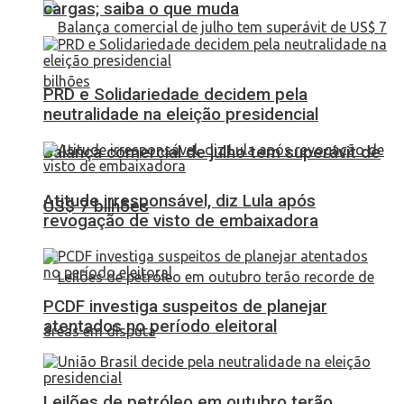
cargas; saiba o que muda
PRD e Solidariedade decidem pela
neutralidade na eleição presidencial
Balança comercial de julho tem superávit de
Atitude irresponsável, diz Lula após
US$ 7 bilhões
revogação de visto de embaixadora
PCDF investiga suspeitos de planejar
atentados no período eleitoral
Leilões de petróleo em outubro terão