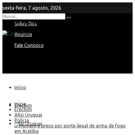
sexta-feira, 7 agosto, 2026
Nenhum Resultado
Sobre Nós
View All Result
Anuncie
Fale Conosco
Início
Início
Erechim
Erechim
Alto Uruguai
Polícia
Alto Uruguai