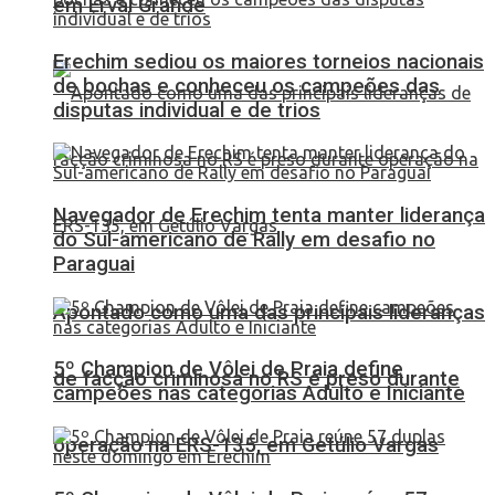
em Erval Grande
Erechim sediou os maiores torneios nacionais
de bochas e conheceu os campeões das
disputas individual e de trios
Navegador de Erechim tenta manter liderança
do Sul-americano de Rally em desafio no
Paraguai
Apontado como uma das principais lideranças
5º Champion de Vôlei de Praia define
de facção criminosa no RS é preso durante
campeões nas categorias Adulto e Iniciante
operação na ERS-135, em Getúlio Vargas