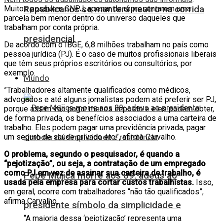
Republicanos se manterá neutro na corrida
Muitos possuem CNPJ, apesar de representarem uma
parcela bem menor dentro do universo daqueles que
trabalham por conta própria.
presidencial
De acordo com o IBGE, 6,8 milhões trabalham no país como
pessoa jurídica (PJ). É o caso de muitos profissionais liberais
que têm seus próprios escritórios ou consultórios, por
exemplo.
Mundo
”Trabalhadores altamente qualificados como médicos,
advogados e até alguns jornalistas podem até preferir ser PJ,
porque assim vão pagar menos imposto e eles podem obter,
de forma privada, os benefícios associados a uma carteira de
trabalho. Eles podem pagar uma previdência privada, pagar
um seguro de saúde privado etc.”, afirma Carvalho.
O problema, segundo o pesquisador, é quando a
“pejotização”, ou seja, a contratação de um empregado
como PJ em vez de assinar sua carteira de trabalho, é
Pepe Mujica morre aos 89: adeus ao
usada pela empresa para cortar custos trabalhistas.
Isso,
em geral, ocorre com trabalhadores “não tão qualificados”,
afirma Carvalho.
presidente símbolo da simplicidade e
“A maioria dessa ‘pejotização’ representa uma