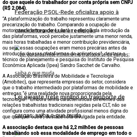
do que aquele do trabalhador por conta própria sem CNPJ
(R$ 2.084).
Federação PSOL-Rede oficializa apoio à
“A plataformização do trabalho representou claramente uma
precarização do trabalho. Comparando a ocupação de
candidatura de Lula à reeleição
motoristas e entregadores antes e depois da introdução da
das plataformas, você percebe justamente uma menor renda,
mais horas trabalhadas e menor contribuição previdenciária,
ou seja, essas ocupações eram menos precárias antes da
introdução dessas plataformas de aplicativos”, destaca o
técnico de planejamento e pesquisa do Instituto de Pesquisa
Econômica Aplicada (Ipea) Sandro Sacchet de Carvalho.
A Associação Brasileira de Mobilidade e Tecnologia
(Amobitec), que representa empresas do setor, considera
que o trabalho intermediado por plataformas de mobilidade e
entregas “é uma realidade nova proporcionada pela
Lei garante frete mínimo no transporte de
tecnologia”. “Embora tenha características diferentes das
relações trabalhistas tradicionais regidas pela CLT, não se
configura como uma atividade profissional menos digna do
cargas; saiba o que muda
que qualquer outra”, destaca nota divulgada pela entidade.
A associação destaca que há 2,2 milhões de pessoas
trabalhando sob essa modalidade de emprego em todo o