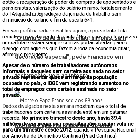
estão a recuperação do poder de compras de aposentados e
pensionistas, valorização do salário mínimo, fortalecimento
do FAT e do FGTS, redução da jornada de trabalho sem
diminuição do salário e fim da escala 6×1.
Em seu
perfil na rede social Instagram
, o presidente Lula
registrou o recebimento da pauta. “Nosso governo tem raízes
“O túmulo deve ser no chão; simples, sem
nessa luta e estará sempre com as portas abertas para o
diálogo com aqueles que fazem a roda da economia girar”,
afirmou o presidente.
decoração especial”, pede Francisco em
Apesar de o número de trabalhadores autônomos
informais e daqueles sem carteira assinada no setor
testamento; veja na íntegra
privado representar quase um terço da população
ocupada no país, o IBGE vem registrando aumentos no
total de empregos com carteira assinada no setor
privado.
Dados divulgados nesta semana
mostram que o total de
trabalhadores com carteira assinada está em um patamar
recorde.
No primeiro trimestre deste ano, havia 39,4
milhões de empregados nessa situação, o maior volume
Morre o Papa Francisco aos 88 anos
para um trimestre desde 2012,
quando a Pesquisa Nacional
por Amostra de Domicílios Contínua (Pnad Contínua)