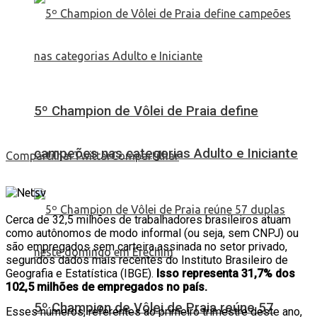
5º Champion de Vôlei de Praia define
campeões nas categorias Adulto e Iniciante
Compartilhar
Twittar
Compartilhar
Cerca de 32,5 milhões de trabalhadores brasileiros atuam
como autônomos de modo informal (ou seja, sem CNPJ) ou
são empregados sem carteira assinada no setor privado,
segundos dados mais recentes do Instituto Brasileiro de
Geografia e Estatística (IBGE).
Isso representa 31,7% dos
102,5 milhões de empregados no país.
5º Champion de Vôlei de Praia reúne 57
Esses números, referentes ao primeiro trimestre deste ano,