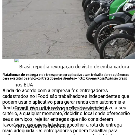
União Brasil decide pela neutralidade na
eleição presidencial
Plataformas de entrega e de transporte por aplicativo usam trabalhadores autônomos
para executar o serviço contratado pelos clientes –
Foto: Rovena Rosa/Agência Brasil
Ainda de acordo com a empresa “os entregadores
cadastrados no iFood são trabalhadores independentes que
podem usar o aplicativo para gerar renda com autonomia e
flexibilidade. Eles podem ligar e desligar o aplicativo a seu
Brasil repudia revogação de visto de
critério, a qualquer momento, decidir o local onde oferecerão
seus serviços, rejeitar entregas que não considerem
favoráveis, sem penalidade, e escolher a rota de entrega
embaixadora nos EUA
mais adequada. Os entregadores podem trabalhar para