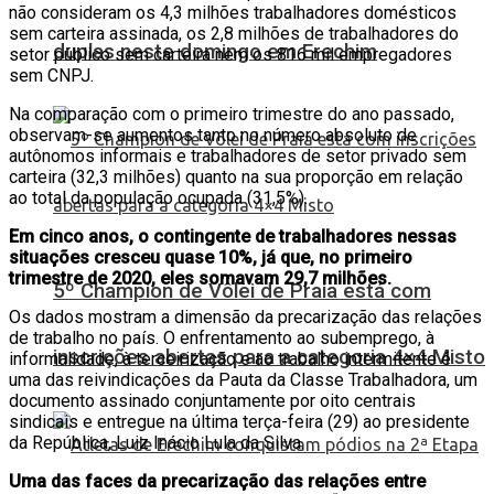
não consideram os 4,3 milhões trabalhadores domésticos
sem carteira assinada, os 2,8 milhões de trabalhadores do
duplas neste domingo em Erechim
setor público sem carteira nem os 816 mil empregadores
sem CNPJ.
Na comparação com o primeiro trimestre do ano passado,
observam-se aumentos tanto no número absoluto de
autônomos informais e trabalhadores de setor privado sem
carteira (32,3 milhões) quanto na sua proporção em relação
ao total da população ocupada (31,5%).
Em cinco anos, o contingente de trabalhadores nessas
situações cresceu quase 10%, já que, no primeiro
trimestre de 2020, eles somavam 29,7 milhões.
5º Champion de Vôlei de Praia está com
Os dados mostram a dimensão da precarização das relações
de trabalho no país. O enfrentamento ao subemprego, à
inscrições abertas para a categoria 4×4 Misto
informalidade, à terceirização e ao trabalho intermitente é
uma das reivindicações da Pauta da Classe Trabalhadora, um
documento assinado conjuntamente por oito centrais
sindicais e entregue na última terça-feira (29) ao presidente
da República, Luiz Inácio Lula da Silva.
Uma das faces da precarização das relações entre