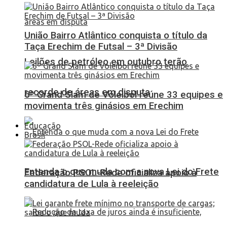
União Bairro Atlântico conquista o título da
Taça Erechim de Futsal – 3ª Divisão
Leilões de petróleo em outubro terão
recorde de áreas em disputa
6º Grand Slam de Voleibol reúne 33 equipes e
movimenta três ginásios em Erechim
Educação
Brasil
Entenda o que muda com a nova Lei do Frete
Federação PSOL-Rede oficializa apoio à
candidatura de Lula à reeleição