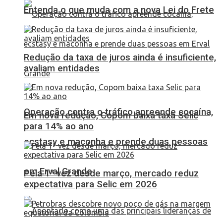
Entenda o que muda com a nova Lei do Frete
Redução da taxa de juros ainda é insuficiente,
avaliam entidades
Operação contra o tráfico apreende cocaína,
Em nova redução, Copom baixa taxa Selic
para 14% ao ano
ecstasy e maconha e prende duas pessoas
em Erval Grande
Pela 1ª vez desde março, mercado reduz
expectativa para Selic em 2026