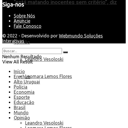
“está matando inocentes sem critério”, diz
Siga-nos
Sobre Nós
Lula
Anuncie
Fale Conosco
© 2022 - Desenvolvido por
Webmundo Soluções
Interativas
Opinião
Nenhum Resultado
Leandro Vesoloski
View All Result
Início
Leomara Lemos Flores
Erechim
Alto Uruguai
Polícia
Economia
Esporte
Educação
Brasil
Mundo
Opinião
Leandro Vesoloski