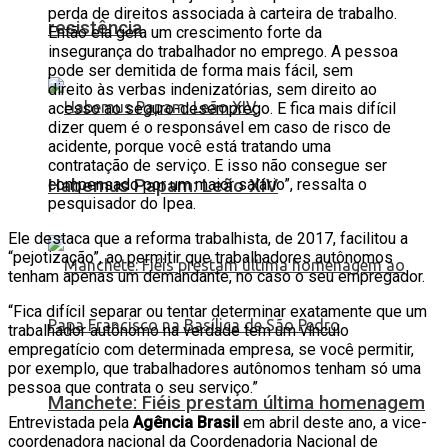
perda de direitos associada à carteira de trabalho.
resistência
Então ela gera um crescimento forte da
insegurança do trabalhador no emprego. A pessoa
pode ser demitida de forma mais fácil, sem
direito às verbas indenizatórias, sem direito ao
acesso ao seguro-desemprego. E fica mais difícil
dizer quem é o responsável em caso de risco de
acidente, porque você está tratando uma
contratação de serviço. E isso não consegue ser
Habemus Papam: Leão XIV
compensado por um maior salário”, ressalta o
pesquisador do Ipea.
Ele destaca que a reforma trabalhista, de 2017, facilitou a
“pejotização”, ao permitir que trabalhadores autônomos
tenham apenas um demandante, no caso o seu empregador.
“Fica difícil separar ou tentar determinar exatamente que um
trabalhador autônomo na verdade tem um vínculo
empregatício com determinada empresa, se você permitir,
por exemplo, que trabalhadores autônomos tenham só uma
pessoa que contrata o seu serviço.”
Manchete: Fiéis prestam última homenagem
Entrevistada pela
Agência Brasil
em abril deste ano, a vice-
coordenadora nacional da Coordenadoria Nacional de