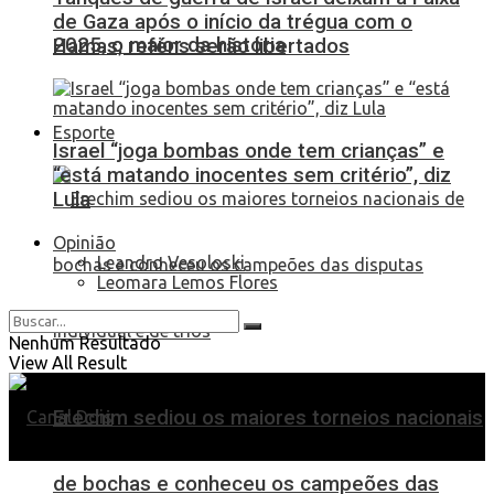
de Gaza após o início da trégua com o
2025, o maior da história
Hamas; reféns serão libertados
Esporte
Israel “joga bombas onde tem crianças” e
“está matando inocentes sem critério”, diz
Lula
Opinião
Leandro Vesoloski
Leomara Lemos Flores
Nenhum Resultado
View All Result
Erechim sediou os maiores torneios nacionais
de bochas e conheceu os campeões das