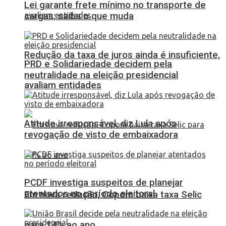
Lei garante frete mínimo no transporte de
cargas; saiba o que muda
Redução da taxa de juros ainda é insuficiente,
PRD e Solidariedade decidem pela
neutralidade na eleição presidencial
avaliam entidades
Atitude irresponsável, diz Lula após
revogação de visto de embaixadora
PCDF investiga suspeitos de planejar
atentados no período eleitoral
Em nova redução, Copom baixa taxa Selic
para 14% ao ano