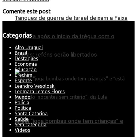
Comente este post
Tanques de guerra de Israel deixam a Faixa
Categorias
de Gaza após o início da trégua com o
Alto Uruguai
Brasil
Hamas; reféns serão libertados
Destaques
Economia
Educação
Erechim
Esporte
Leandro Vesoloski
Leomara Lemos Flores
Mundo
Polícia
Política
Santa Catarina
Saúde
Israel “joga bombas onde tem crianças” e
Sem categoria
Videos