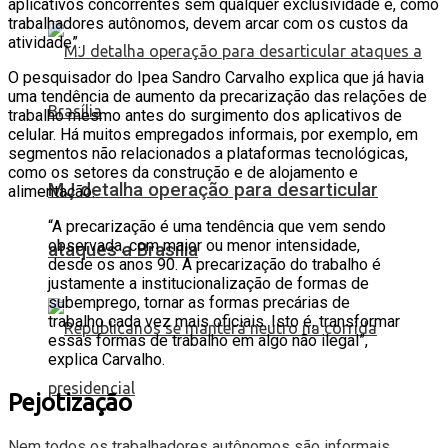
aplicativos concorrentes sem qualquer exclusividade e, como
trabalhadores autônomos, devem arcar com os custos da
atividade”.
O pesquisador do Ipea Sandro Carvalho explica que já havia
uma tendência de aumento da precarização das relações de
trabalho mesmo antes do surgimento dos aplicativos de
celular. Há muitos empregados informais, por exemplo, em
segmentos não relacionados a plataformas tecnológicas,
como os setores da construção e de alojamento e
MJ detalha operação para desarticular
alimentação.
“A precarização é uma tendência que vem sendo
observada, com maior ou menor intensidade,
ataques a Brasília
desde os anos 90. A precarização do trabalho é
justamente a institucionalização de formas de
subemprego, tornar as formas precárias de
trabalho cada vez mais oficiais. Isto é, transformar
essas formas de trabalho em algo não ilegal”,
explica Carvalho.
Pejotização
Nem todos os trabalhadores autônomos são informais
.