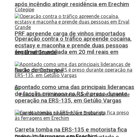
após incêndio atingir residência em Erechim
PRF apreende carga de vinhos importados
Operação contra o tráfico apreende cocaína,
ecstasy e maconha e prende duas pessoas
ilegalmente avaliada em 20 mil reais em
em Erval Grande
Barão do Cotegipe
Apontado como uma das principais lideranças
de facção criminosa no RS é preso durante
operação na ERS-135, em Getúlio Vargas
Carreta tomba na ERS-135 e motorista fica
preso às ferragens em Erechim
Polícia Civil recupera televisão furtada e