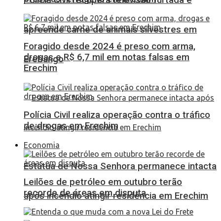
apreende carne de animais silvestres em
Foragido desde 2024 é preso com arma,
drogas e R$ 6,7 mil em notas falsas em
Erebango
Erechim
Polícia Civil realiza operação contra o tráfico
de drogas em Erechim
Economia
Estátua de Nossa Senhora permanece intacta
Leilões de petróleo em outubro terão
recorde de áreas em disputa
após incêndio atingir residência em Erechim