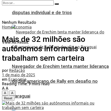
disputas individual e de trios
Nenhum Resultado
Home
Economia
Mais de 32 milhões são
View All Result
autônomos informais ou
trabalham sem carteira
Navegador de Erechim tenta manter liderança
por
Redação
1 de maio de 2025
em
Economia
do Sul-americano de Rally em desafio no
Reading Time: 9 mins read
A
A
A
A
Paraguai
Reset