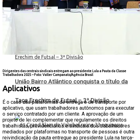
pódios no Estadual de Bochas
Dirigentes das centrais sindicais entregam ao presidente Lula a Pauta da Classe
Trabalhadora 2025 –
Foto: Valter Campanato/Agência Brasil
União Bairro Atlântico conquista o título da
Aplicativos
Taça Erechim de Futsal – 3ª Divisão
É o caso das plataformas de entrega e de transporte por
aplicativo, que usam trabalhadores autônomos para executar
o serviço contratado por um cliente. A aprovação de um
projeto de lei complementar que regulamente os direitos
trabalhistas, previdenciários e sindicais dos trabalhadores
mediados por plataformas no transporte de pessoas é outra
reivindicação da pauta entregue ao presidente Lula na terça-