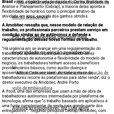
Brasil
e que, segundo uma pesquisa do Centro Brasileiro de
Análise e Planejamento (Cebrap), a maioria delas aponta a
flexibilidade de horários como o principal atrativo da
atividade em apps, seguida dos ganhos obtidos.
A Amobitec ressalta que, nesse modelo de relação de
trabalho, os profissionais parceiros prestam serviço em
condição similar ao de autônomos e defende a
PRD e Solidariedade decidem pela
regulamentação dessas novas formas de trabalho.
“Há urgência em se avançar em uma regulamentação do
neutralidade na eleição presidencial
trabalho por aplicativos para que, respeitando-se as
características de autonomia e flexibilidade do modelo de
negócio, os trabalhadores tenham acesso a benefícios
previdenciários básicos, como auxílio-doença e
aposentadoria. Cada vez mais um número maior de
trabalhadores recorre às plataformas para obter renda”, diz o
diretor executivo da Amobitec, André Porto.
A Ifood, uma das empresas que usam a mão de obra de
trabalhadores autônomos intermediada por plataforma de
tecnologia, afirma que “o trabalho baseado em aplicativos é
uma fonte complementar de renda para grande parte dos
Atitude irresponsável, diz Lula após
entregadores”. “Segundo pesquisa Cebrap/Amobitec, com