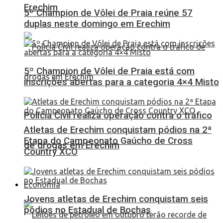
Erechim
5º Champion de Vôlei de Praia reúne 57
duplas neste domingo em Erechim
5º Champion de Vôlei de Praia está com
inscrições abertas para a categoria 4×4 Misto
Polícia Civil realiza operação contra o tráfico
Atletas de Erechim conquistam pódios na 2ª
Etapa do Campeonato Gaúcho de Cross
de drogas em Erechim
Country XCO
Economia
Jovens atletas de Erechim conquistam seis
pódios no Estadual de Bochas