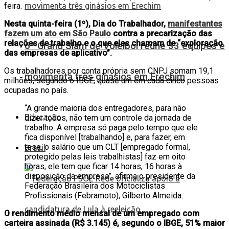
feira.
Nesta quinta-feira (1º), Dia do Trabalhador,
manifestantes
fazem um ato em São Paulo
contra a precarização das
relações de trabalho e o que eles chamam de “exploração
6º Grand Slam de Voleibol reúne 33 equipes e
das empresas de aplicativo”.
Os trabalhadores por conta própria sem CNPJ somam 19,1
movimenta três ginásios em Erechim
milhões, segundo o IBGE, quase um em cada cinco pessoas
ocupadas no país.
“A grande maioria dos entregadores, para não
Educação
dizer todos, não tem um controle da jornada de
trabalho. A empresa só paga pelo tempo que ele
fica disponível [trabalhando] e, para fazer, em
tese, o salário que um CLT [empregado formal,
Brasil
protegido pelas leis trabalhistas] faz em oito
horas, ele tem que ficar 14 horas, 16 horas à
disposição da empresa”, afirma o presidente da
Federação Brasileira dos Motociclistas
Profissionais (Febramoto), Gilberto Almeida.
O rendimento médio mensal de um empregado com
carteira assinada (R$ 3.145) é, segundo o IBGE, 51% maior