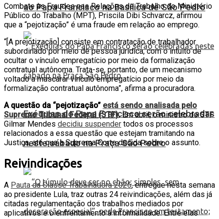
Combate às Fraudes nas Relações de Trabalho do Ministério
ao Papa Francisco na Basílica de São Pedro
Público do Trabalho (MPT), Priscila Dibi Schvarcz, afirmou
que a “pejotização” é uma fraude em relação ao emprego.
“[A prejotização] consiste em contratação de trabalhador
subordinado por meio de pessoa jurídica, com o intuito de
ocultar o vínculo empregatício por meio da formalização
contratual autônoma. Trata-se, portanto, de um mecanismo
voltado a mascarar vínculo empregatício por meio da
formalização contratual autônoma”, afirma a procuradora.
A questão da “pejotização”
está sendo analisada pelo
Exéquias do Papa Francisco serão celebradas
Supremo Tribunal Federal (STF)
.
Em abril, o ministro do STF
Gilmar Mendes
decidiu suspender
todos os processos
relacionados a essa questão que estejam tramitando na
neste sábado na Praça São Pedro
Justiça, até que a Suprema Corte decida sobre o assunto.
Reivindicações
A
Pauta da Classe Trabalhadora 2025
, entregue nesta semana
ao presidente Lula, traz outras 24 reivindicações, além das já
citadas regulamentação dos trabalhos mediados por
aplicativos e o enfrentamento à informalidade. Entre elas