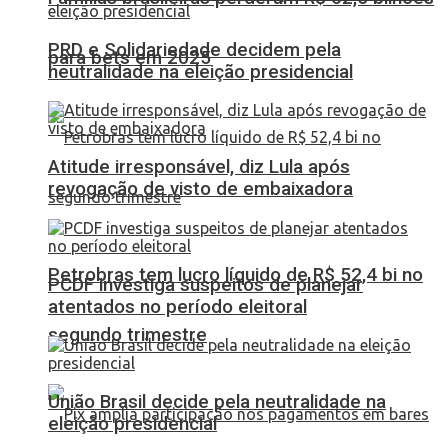
PRD e Solidariedade decidem pela
para bets em 2025
neutralidade na eleição presidencial
Atitude irresponsável, diz Lula após
revogação de visto de embaixadora
Petrobras tem lucro líquido de R$ 52,4 bi no
PCDF investiga suspeitos de planejar
atentados no período eleitoral
segundo trimestre
União Brasil decide pela neutralidade na
eleição presidencial