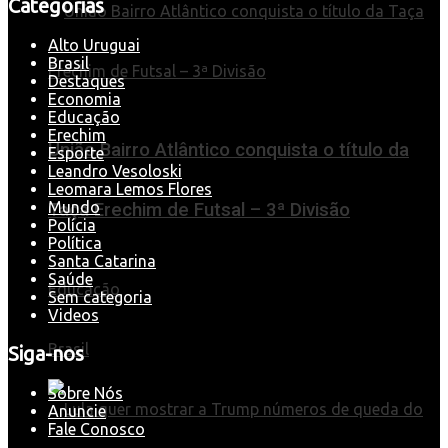
Categorias
Alto Uruguai
Brasil
Destaques
Economia
Educação
Erechim
União Bairro Atlântico conquista o título da
Esporte
Leandro Vesoloski
Leomara Lemos Flores
Mundo
Taça Erechim de Futsal – 3ª Divisão
Polícia
Política
Santa Catarina
Saúde
Educação
Sem categoria
Videos
Brasil
Siga-nos
Sobre Nós
Anuncie
Fale Conosco