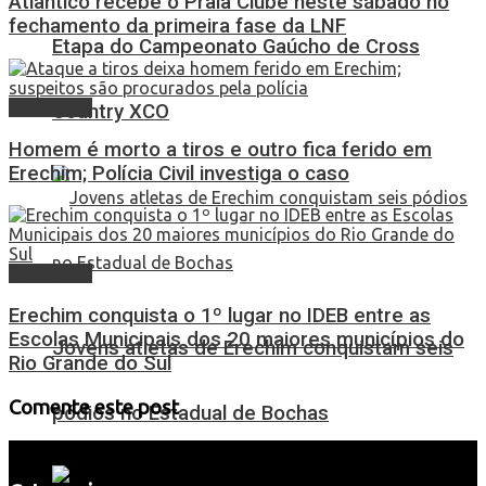
Atlântico recebe o Praia Clube neste sábado no
fechamento da primeira fase da LNF
Etapa do Campeonato Gaúcho de Cross
Destaques
Country XCO
Homem é morto a tiros e outro fica ferido em
Erechim; Polícia Civil investiga o caso
Destaques
Erechim conquista o 1º lugar no IDEB entre as
Escolas Municipais dos 20 maiores municípios do
Jovens atletas de Erechim conquistam seis
Rio Grande do Sul
Comente este post
pódios no Estadual de Bochas