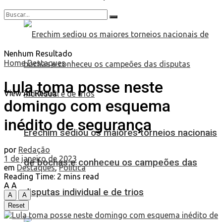
Nenhum Resultado
Home
Destaques
Lula toma posse neste
View All Result
domingo com esquema
inédito de segurança
Erechim sediou os maiores torneios nacionais
por
Redação
1 de janeiro de 2023
de bochas e conheceu os campeões das
em
Destaques
,
Política
Reading Time: 2 mins read
A
A
disputas individual e de trios
A
A
Reset