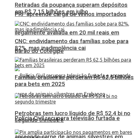
Retiradas da poupança superam depósitos
em R$ 7,15 bilhões em julho
PRF apreende carga de vinhos importados
ilegalmente avaliada em 20 mil reais em
CNC: endividamento das famílias sobe para
82%, mas inadimplência cai
Barão do Cotegipe
Famílias brasileiras perderam R$ 62,5 bilhões
para bets em 2025
Petrobras tem lucro líquido de R$ 52,4 bi no
Polícia Civil recupera televisão furtada e
segundo trimestre
apreende carne de animais silvestres em