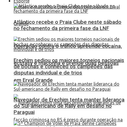
Esporte
Atlântico recebe o Praia Clube neste sábado
no fechamento da primeira fase da LNF
Operação contra o tráfico apreende cocaína,
Erechim sediou os maiores torneios nacionais
ecstasy e maconha e prende duas pessoas
de bochas e conheceu os campeões das
disputas individual e de trios
em Erval Grande
Navegador de Erechim tenta manter liderança
do Sul-americano de Rally em desafio no
Paraguai