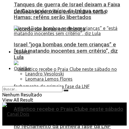
Tanques de guerra de Israel deixam a Faixa
de Gaza após o início da trégua com o
Leilões de petróleo em outubro terão
Hamas; reféns serão libertados
recorde de áreas em disputa
Israel “joga bombas onde tem crianças” e
“está matando inocentes sem critério”, diz
Esporte
Lula
Opinião
Leandro Vesoloski
Leomara Lemos Flores
Nenhum Resultado
View All Result
Atlântico recebe o Praia Clube neste sábado
no fechamento da primeira fase da LNF