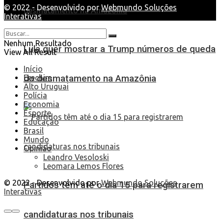
© 2022 - Desenvolvido por
Webmundo Soluções
Interativas
Nenhum Resultado
Lula quer mostrar a Trump números de queda
View All Result
Início
do desmatamento na Amazônia
Erechim
Alto Uruguai
Polícia
Economia
Esporte
Educação
Brasil
Mundo
Opinião
Leandro Vesoloski
Leomara Lemos Flores
© 2022 - Desenvolvido por
Webmundo Soluções
Partidos têm até o dia 15 para registrarem
Interativas
candidaturas nos tribunais