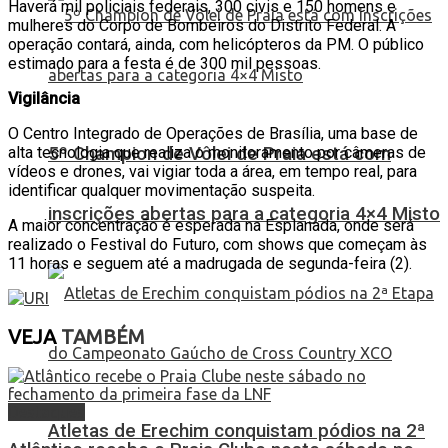
Haverá mil policiais federais, 300 civis e 150 homens e
mulheres do Corpo de Bombeiros do Distrito Federal. A
operação contará, ainda, com helicópteros da PM. O público
estimado para a festa é de 300 mil pessoas.
Vigilância
O Centro Integrado de Operações de Brasília, uma base de
alta tecnologia que realiza o monitoramento por câmeras de
5º Champion de Vôlei de Praia está com
vídeos e drones, vai vigiar toda a área, em tempo real, para
identificar qualquer movimentação suspeita.
inscrições abertas para a categoria 4×4 Misto
A maior concentração é esperada na Esplanada, onde será
realizado o Festival do Futuro, com shows que começam às
11 horas e seguem até a madrugada de segunda-feira (2).
VEJA
TAMBÉM
Destaques
Atletas de Erechim conquistam pódios na 2ª