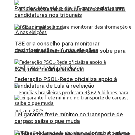
Partidos têm até o dia 15 para registrarem
candidaturas nos tribunais
TSE cria conselho para monitorar
desinformação e IA nas eleições
CNC: endividamento das famílias sobe para
82%, mas inadimplência cai
Federação PSOL-Rede oficializa apoio à
candidatura de Lula à reeleição
Lei garante frete mínimo no transporte de
cargas; saiba o que muda
Famílias brasileiras perderam R$ 62,5 bilhões