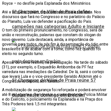
Royce – no desfile pela Esplanada dos Ministérios.
5º Champion de Vôlei de Praia define
Até a véspera, porém, o petista resistia a essa ideia. Nos
discursos que fará no Congresso e no parlatório do Palácio
do Planalto, Lula vai defender a pacificação do País.
campeões nas categorias Adulto e Iniciante
O tom do primeiro pronunciamento, no Congresso, será de
união e reconstrução, palavras que constam do slogan do
novo governo. Lula destacará, ainda, a importância de
governar para todos, de pôr fim à disseminação do ódio entre
brasileiros e de acabar com a fome, como fez quando foi
eleito no segundo turno.
Apesar do clima festivo, há preocupação. Na tarde do sábado
(31), por exemplo, o Esquadrão Antibomba da PF fez
varredura nas imediações da Catedral. De lá, sairá o cortejo
que levará Lula e o vice-presidente Geraldo Alckmin até o
5º Champion de Vôlei de Praia reúne 57
Congresso e, depois, ao Planalto.
A mobilização de segurança foi reforçada e poderá envolver
até 8 mil agentes. Sem incluir o contingente da Polícia Militar
duplas neste domingo em Erechim
e do Exército, o policiamento na Esplanada e na Praça dos
Três Poderes terá 1,5 mil integrantes.