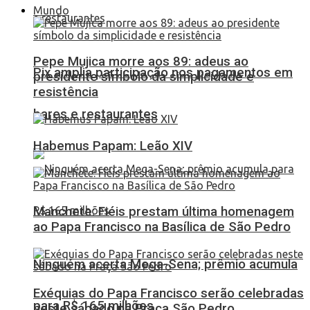
Mundo
Pepe Mujica morre aos 89: adeus ao
Pix amplia participação nos pagamentos em
presidente símbolo da simplicidade e
resistência
bares e restaurantes
Habemus Papam: Leão XIV
Manchete: Fiéis prestam última homenagem
ao Papa Francisco na Basílica de São Pedro
Ninguém acerta Mega-Sena; prêmio acumula
Exéquias do Papa Francisco serão celebradas
para R$ 165 milhões
neste sábado na Praça São Pedro