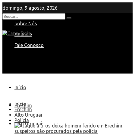
domingo, 9 agosto, 2026
Nenhum Resultado
Sobre Nós
View All Result
Anuncie
Fale Conosco
Início
Início
Erechim
Erechim
Alto Uruguai
Polícia
Alto Uruguai