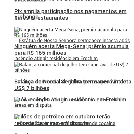
Pix amplia participação nos pagamentos em
Erebango
bares e restaurantes
Ninguém acerta Mega-Sena; prêmio acumula
para R$ 165 milhões
Balança comercial de julho tem superávit de
Estátua de Nossa Senhora permanece intacta
US$ 7 bilhões
após incêndio atingir residência em Erechim
Leilões de petróleo em outubro terão
recorde de áreas em disputa