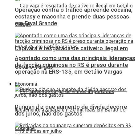
Operação contra o tráfico apreende cocaína,
ecstasy e maconha e prende duas pessoas
em Erval Grande
Capivara é resgatada de cativeiro ilegal em
Apontado como uma das principais lideranças
de facção criminosa no RS é preso durante
Getúlio Vargas
operação na ERS-135, em Getúlio Vargas
Economia
Durigan diz que aumento da dívida decorre
dos juros, não dos gastos