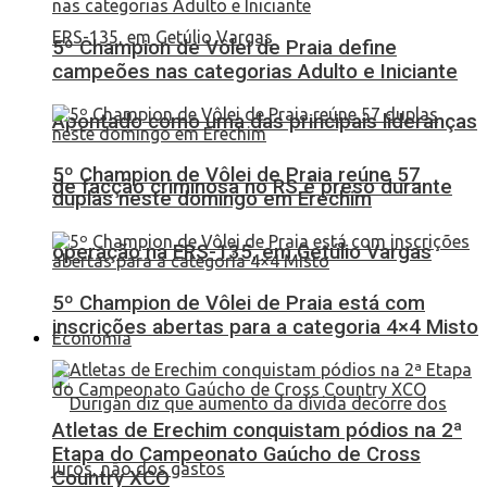
5º Champion de Vôlei de Praia define
campeões nas categorias Adulto e Iniciante
Apontado como uma das principais lideranças
5º Champion de Vôlei de Praia reúne 57
de facção criminosa no RS é preso durante
duplas neste domingo em Erechim
operação na ERS-135, em Getúlio Vargas
5º Champion de Vôlei de Praia está com
inscrições abertas para a categoria 4×4 Misto
Economia
Atletas de Erechim conquistam pódios na 2ª
Etapa do Campeonato Gaúcho de Cross
Country XCO