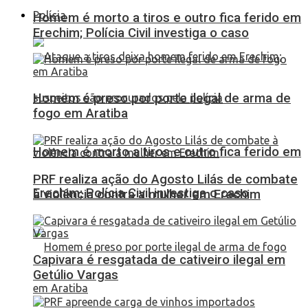
Polícia
Homem é morto a tiros e outro fica ferido em
Erechim; Polícia Civil investiga o caso
Homem é preso por porte ilegal de arma de
fogo em Aratiba
Homem é morto a tiros e outro fica ferido em
PRF realiza ação do Agosto Lilás de combate
Erechim; Polícia Civil investiga o caso
à violência contra a mulher em Erechim
Capivara é resgatada de cativeiro ilegal em
Getúlio Vargas