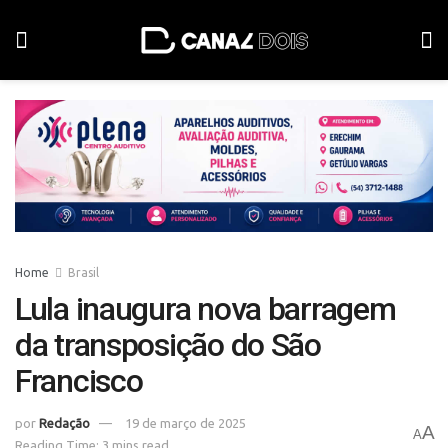
Home
Brasil
Lula inaugura nova barragem
da transposição do São
Francisco
por
Redação
19 de março de 2025
A
A
Reading Time: 3 mins read