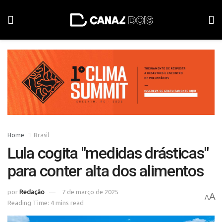
Home
Brasil
Lula cogita "medidas drásticas"
para conter alta dos alimentos
por
Redação
7 de março de 2025
A
A
Reading Time: 4 mins read