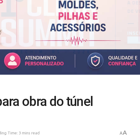
para obra do túnel
A
ing Time: 3 mins read
A