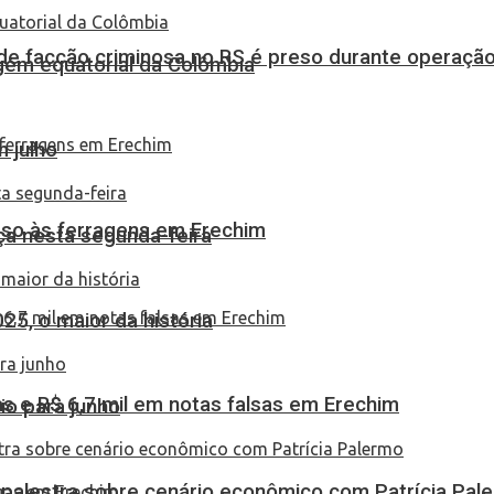
de facção criminosa no RS é preso durante operação
em equatorial da Colômbia
 julho
eso às ferragens em Erechim
ça nesta segunda-feira
25, o maior da história
 e R$ 6,7 mil em notas falsas em Erechim
io para junho
 palestra sobre cenário econômico com Patrícia Pal