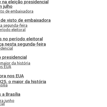
 na eleição presidencial
 julho
o de visto de embaixadora
 no período eleitoral
ça nesta segunda-feira
o presidencial
dora nos EUA
25, o maior da história
a Brasília