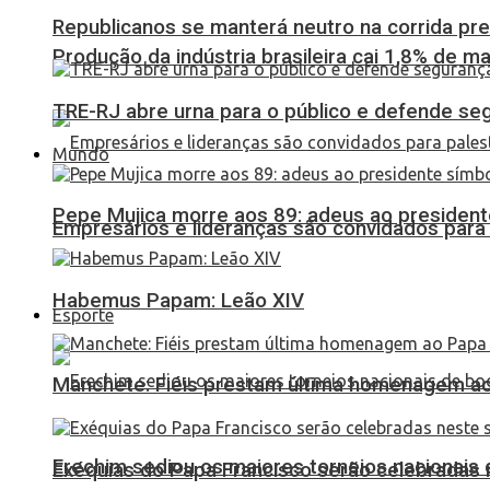
Republicanos se manterá neutro na corrida pre
Produção da indústria brasileira cai 1,8% de ma
TRE-RJ abre urna para o público e defende seg
Mundo
Pepe Mujica morre aos 89: adeus ao presidente
Empresários e lideranças são convidados para
Habemus Papam: Leão XIV
Esporte
Manchete: Fiéis prestam última homenagem ao 
Erechim sediou os maiores torneios nacionais 
Exéquias do Papa Francisco serão celebradas