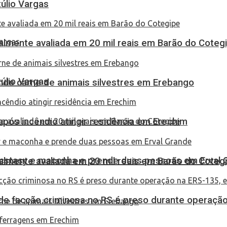
túlio Vargas
almente avaliada em 20 mil reais em Barão do Coteg
túlio Vargas
eende carne de animais silvestres em Erebango
pós incêndio atingir residência em Erechim
 ecstasy e maconha e prende duas pessoas em Erval 
almente avaliada em 20 mil reais em Barão do Coteg
de facção criminosa no RS é preso durante operação