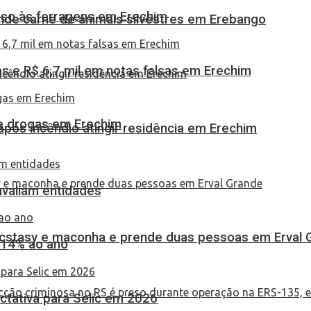
eso às ferragens em Erechim
eende carne de animais silvestres em Erebango
 e R$ 6,7 mil em notas falsas em Erechim
 de drogas em Erechim
pós incêndio atingir residência em Erechim
 avaliam entidades
 ecstasy e maconha e prende duas pessoas em Erval 
 14% ao ano
tativa para Selic em 2026