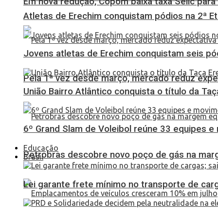
Em nova redução, Copom baixa taxa Selic para
Atletas de Erechim conquistam pódios na 2ª 
Jovens atletas de Erechim conquistam seis pó
Pela 1ª vez desde março, mercado reduz expec
União Bairro Atlântico conquista o título da Ta
6º Grand Slam de Voleibol reúne 33 equipes e
Educação
Petrobras descobre novo poço de gás na marg
Brasil
Lei garante frete mínimo no transporte de car