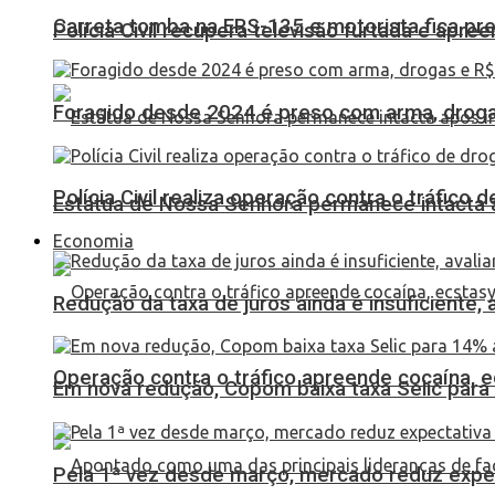
Carreta tomba na ERS-135 e motorista fica pr
Polícia Civil recupera televisão furtada e apr
Foragido desde 2024 é preso com arma, drogas
Polícia Civil realiza operação contra o tráfico
Estátua de Nossa Senhora permanece intacta a
Economia
Redução da taxa de juros ainda é insuficiente,
Operação contra o tráfico apreende cocaína,
Em nova redução, Copom baixa taxa Selic para
Pela 1ª vez desde março, mercado reduz expec