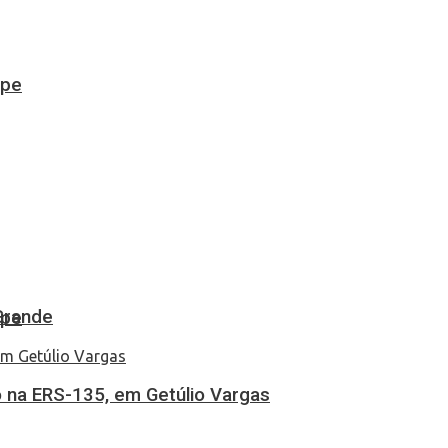
ipe
Grande
ipe
 na ERS-135, em Getúlio Vargas