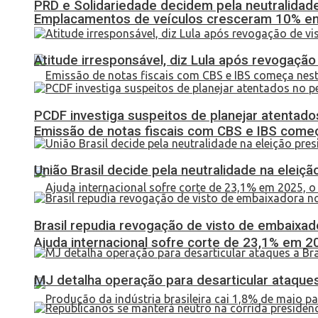
PRD e Solidariedade decidem pela neutralidade
Emplacamentos de veículos cresceram 10% em
Atitude irresponsável, diz Lula após revogaçã
PCDF investiga suspeitos de planejar atentados
Emissão de notas fiscais com CBS e IBS come
União Brasil decide pela neutralidade na eleiçã
Brasil repudia revogação de visto de embaixa
Ajuda internacional sofre corte de 23,1% em 20
MJ detalha operação para desarticular ataques 