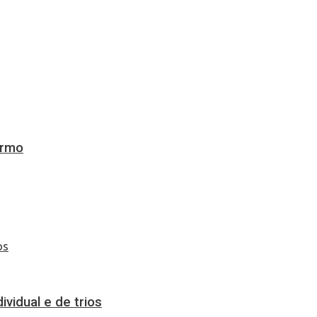
ermo
vidual e de trios