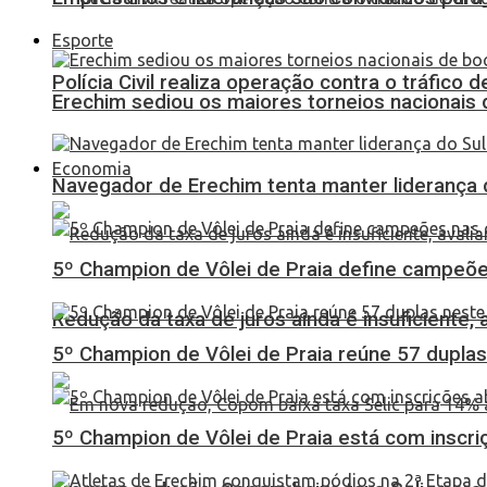
Esporte
Polícia Civil realiza operação contra o tráfico
Erechim sediou os maiores torneios nacionais 
Economia
Navegador de Erechim tenta manter liderança 
5º Champion de Vôlei de Praia define campeões
Redução da taxa de juros ainda é insuficiente,
5º Champion de Vôlei de Praia reúne 57 dupl
5º Champion de Vôlei de Praia está com inscri