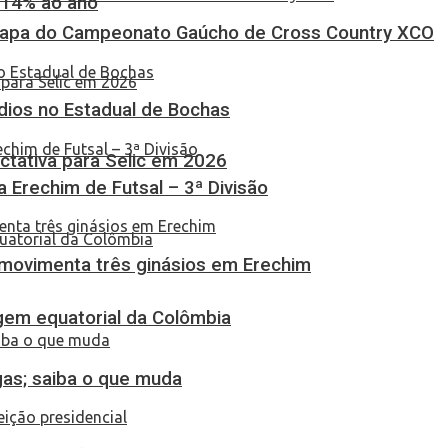
 14% ao ano
Etapa do Campeonato Gaúcho de Cross Country XCO
dios no Estadual de Bochas
tativa para Selic em 2026
ça Erechim de Futsal – 3ª Divisão
 movimenta três ginásios em Erechim
em equatorial da Colômbia
gas; saiba o que muda