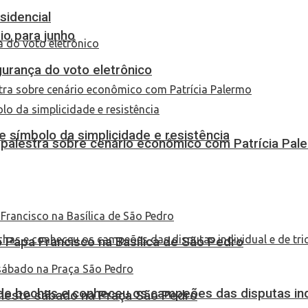
sidencial
io para junho
urança do voto eletrônico
 símbolo da simplicidade e resistência
 palestra sobre cenário econômico com Patrícia Pal
Papa Francisco na Basílica de São Pedro
de bochas e conheceu os campeões das disputas indi
 neste sábado na Praça São Pedro