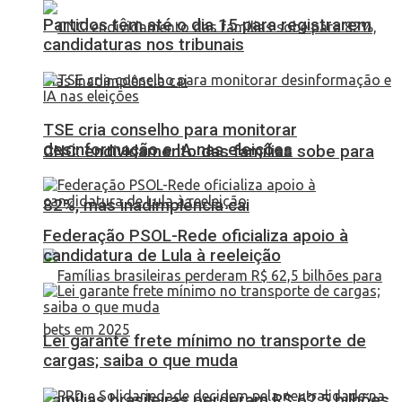
Partidos têm até o dia 15 para registrarem
candidaturas nos tribunais
TSE cria conselho para monitorar
desinformação e IA nas eleições
CNC: endividamento das famílias sobe para
82%, mas inadimplência cai
Federação PSOL-Rede oficializa apoio à
candidatura de Lula à reeleição
Lei garante frete mínimo no transporte de
cargas; saiba o que muda
Famílias brasileiras perderam R$ 62,5 bilhões