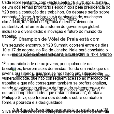
Cada representante, com idades entre 18 e 30 anos, tratará
de um dos temas prioritários escolhidos pela presidência do
Y20 para a condução dos trabalhos. Os debates serão sobre
combate à fome, à pobreza e à desigualdade; mudanças
climáticas, transição energética e desenvolvimento
sustentável; reforma do sistema de governança global;
inclusão e diversidade; e inovação e futuro do mundo do
trabalho.
5º Champion de Vôlei de Praia está com
Um segundo encontro, o Y20 Summit, ocorrerá entre os dias
10 e 17 de agosto, no Rio de Janeiro. Nele será concluído o
inscrições abertas para a categoria 4×4 Misto
documento a ser apresentado à cúpula do G20.
“É a possibilidade de os jovens, principalmente os
brasileiros, levarem suas demandas. Tendo em vista que os
jovens brasileiros, que têm se mostrado em situação de
vulnerabilidade, que não conseguem acesso ao mercado de
trabalho e que não conseguem também se profissionalizar,
sendo as principais vítimas da fome, do subemprego e de
outras suboportunidades que estão colocadas”, destaca
Philippe Silva, que tratará dos debates sobre combate à
fome, à pobreza e à desigualdade
Atletas de Erechim conquistam pódios na 2ª
Silva e os outros quatro delegados, além de participarem da