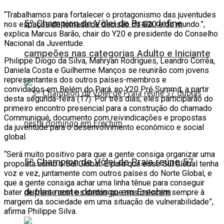
“Trabalhamos para fortalecer o protagonismo das juventudes
5º Champion de Vôlei de Praia define
nos espaços de tomada de decisão do G20 e do mundo.”,
explica Marcus Barão, chair do Y20 e presidente do Conselho
Nacional da Juventude.
campeões nas categorias Adulto e Iniciante
Philippe Diogo da Silva, Mahryan Rodrigues, Leandro Corrêa,
Daniela Costa e Guilherme Manços se reunirão com jovens
representantes dos outros países-membros e
convidados em Belém do Pará, no Y20 Pré Summit, a partir
desta segunda-feira (17). Por três dias, eles participarão do
primeiro encontro presencial para a construção do chamado
Communiqué, documento com reivindicações e propostas
da juventude para o desenvolvimento econômico e social
global.
“Será muito positivo para que a gente consiga organizar uma
5º Champion de Vôlei de Praia reúne 57
proposta como o Sul Global. E para que esse Sul Global tenha
voz e vez, juntamente com outros países do Norte Global, e
que a gente consiga achar uma linha tênue para conseguir
duplas neste domingo em Erechim
bater de frente com os dados que nos colocam sempre à
margem da sociedade em uma situação de vulnerabilidade”,
afirma Philippe Silva.