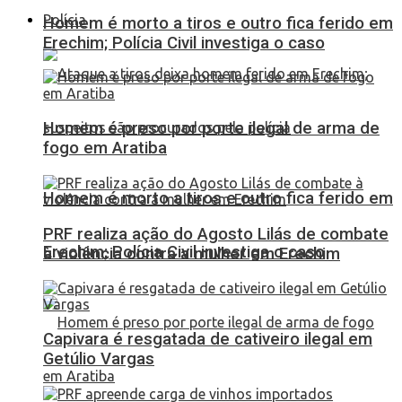
Polícia
Homem é morto a tiros e outro fica ferido em
Erechim; Polícia Civil investiga o caso
Homem é preso por porte ilegal de arma de
fogo em Aratiba
Homem é morto a tiros e outro fica ferido em
PRF realiza ação do Agosto Lilás de combate
Erechim; Polícia Civil investiga o caso
à violência contra a mulher em Erechim
Capivara é resgatada de cativeiro ilegal em
Getúlio Vargas