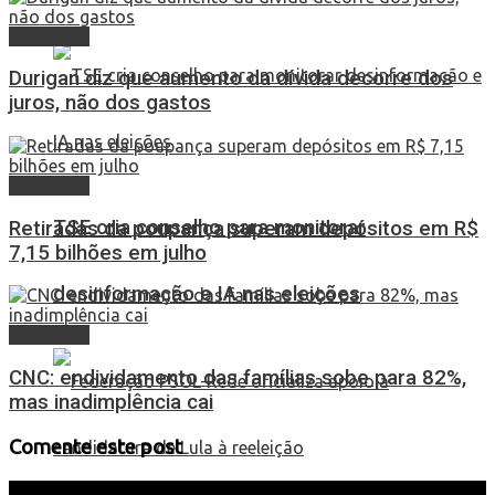
Economia
Durigan diz que aumento da dívida decorre dos
juros, não dos gastos
Economia
TSE cria conselho para monitorar
Retiradas da poupança superam depósitos em R$
7,15 bilhões em julho
desinformação e IA nas eleições
Economia
CNC: endividamento das famílias sobe para 82%,
mas inadimplência cai
Comente este post