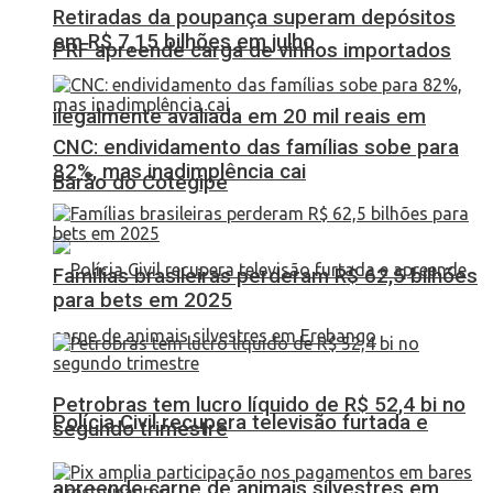
Retiradas da poupança superam depósitos
em R$ 7,15 bilhões em julho
PRF apreende carga de vinhos importados
ilegalmente avaliada em 20 mil reais em
CNC: endividamento das famílias sobe para
82%, mas inadimplência cai
Barão do Cotegipe
Famílias brasileiras perderam R$ 62,5 bilhões
para bets em 2025
Petrobras tem lucro líquido de R$ 52,4 bi no
Polícia Civil recupera televisão furtada e
segundo trimestre
apreende carne de animais silvestres em