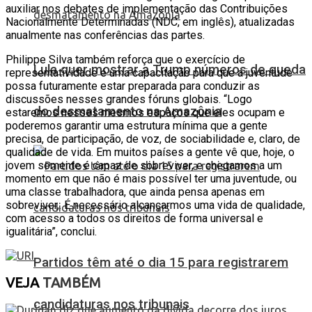
auxiliar nos debates de implementação das Contribuições
Nacionalmente Determinadas (NDC, em inglês), atualizadas
anualmente nas conferências das partes.
Philippe Silva também reforça que o exercício de
Lula quer mostrar a Trump números de queda
representatividade é uma capacitação para que a juventude
possa futuramente estar preparada para conduzir as
discussões nesses grandes fóruns globais. “Logo
do desmatamento na Amazônia
estaremos nesses mesmos espaços que eles ocupam e
poderemos garantir uma estrutura mínima que a gente
precisa, de participação, de voz, de sociabilidade e, claro, de
qualidade de vida. Em muitos países a gente vê que, hoje, o
jovem somente é capaz de sobreviver, e chegamos a um
momento em que não é mais possível ter uma juventude, ou
uma classe trabalhadora, que ainda pensa apenas em
sobreviver,. É necessário alcançarmos uma vida de qualidade,
com acesso a todos os direitos de forma universal e
igualitária”, conclui.
Partidos têm até o dia 15 para registrarem
VEJA
TAMBÉM
candidaturas nos tribunais