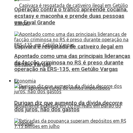
Operação contra o tráfico apreende cocaína,
ecstasy e maconha e prende duas pessoas
em Erval Grande
Capivara é resgatada de cativeiro ilegal em
Apontado como uma das principais lideranças
de facção criminosa no RS é preso durante
Getúlio Vargas
operação na ERS-135, em Getúlio Vargas
Economia
Durigan diz que aumento da dívida decorre
dos juros, não dos gastos