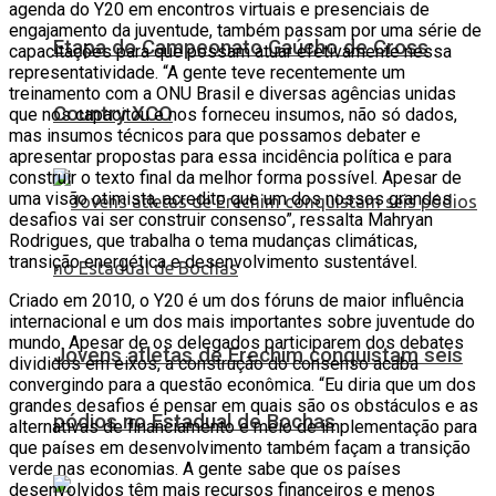
agenda do Y20 em encontros virtuais e presenciais de
engajamento da juventude, também passam por uma série de
Etapa do Campeonato Gaúcho de Cross
capacitações para que possam atuar efetivamente nessa
representatividade. “A gente teve recentemente um
treinamento com a ONU Brasil e diversas agências unidas
Country XCO
que nos capacitou e nos forneceu insumos, não só dados,
mas insumos técnicos para que possamos debater e
apresentar propostas para essa incidência política e para
construir o texto final da melhor forma possível. Apesar de
uma visão otimista, acredito que um dos nossos grandes
desafios vai ser construir consenso”, ressalta Mahryan
Rodrigues, que trabalha o tema mudanças climáticas,
transição energética e desenvolvimento sustentável.
Criado em 2010, o Y20 é um dos fóruns de maior influência
internacional e um dos mais importantes sobre juventude do
mundo. Apesar de os delegados participarem dos debates
Jovens atletas de Erechim conquistam seis
divididos em eixos, a construção do consenso acaba
convergindo para a questão econômica. “Eu diria que um dos
grandes desafios é pensar em quais são os obstáculos e as
pódios no Estadual de Bochas
alternativas de financiamento e meio de implementação para
que países em desenvolvimento também façam a transição
verde nas economias. A gente sabe que os países
desenvolvidos têm mais recursos financeiros e menos