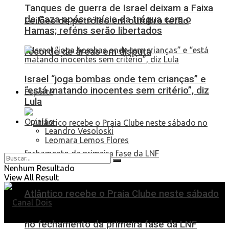
Tanques de guerra de Israel deixam a Faixa
de Gaza após o início da trégua com o
Leilões de petróleo em outubro terão
Hamas; reféns serão libertados
recorde de áreas em disputa
Israel “joga bombas onde tem crianças” e
“está matando inocentes sem critério”, diz
Esporte
Lula
Opinião
Leandro Vesoloski
Leomara Lemos Flores
Nenhum Resultado
View All Result
Atlântico recebe o Praia Clube neste sábado
no fechamento da primeira fase da LNF