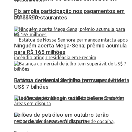
Pix amplia participação nos pagamentos em
Erebango
bares e restaurantes
Ninguém acerta Mega-Sena; prêmio acumula
para R$ 165 milhões
Balança comercial de julho tem superávit de
Estátua de Nossa Senhora permanece intacta
US$ 7 bilhões
após incêndio atingir residência em Erechim
Leilões de petróleo em outubro terão
recorde de áreas em disputa