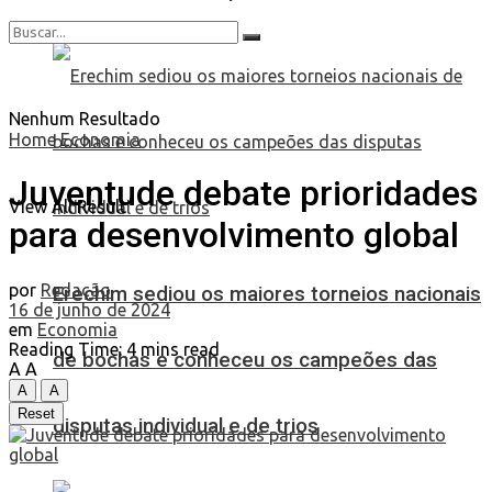
Nenhum Resultado
Home
Economia
Juventude debate prioridades
View All Result
para desenvolvimento global
por
Redação
Erechim sediou os maiores torneios nacionais
16 de junho de 2024
em
Economia
Reading Time: 4 mins read
de bochas e conheceu os campeões das
A
A
A
A
Reset
disputas individual e de trios