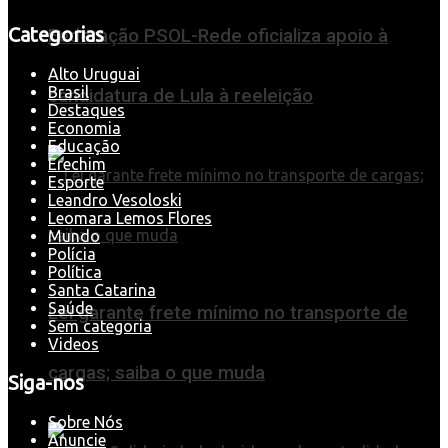
Categorias
Federação PSOL-Rede oficializa apoio à
Alto Uruguai
Brasil
candidatura de Lula à reeleição
Destaques
Economia
Educação
Erechim
Esporte
Leandro Vesoloski
Leomara Lemos Flores
Mundo
Polícia
Política
Santa Catarina
Saúde
Lei garante frete mínimo no transporte de
Sem categoria
Videos
cargas; saiba o que muda
Siga-nos
Sobre Nós
Anuncie