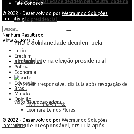
Fale Conosco
© 2022 - Desenvolvido por
Webmundo Soluções
Interativas
Nenhum Resultado
View All Result
PRD e Solidariedade decidem pela
Início
Erechim
neutralidade na eleição presidencial
Alto Uruguai
Polícia
Economia
Esporte
Educação
Brasil
Mundo
Opinião
Leandro Vesoloski
Leomara Lemos Flores
© 2022 - Desenvolvido por
Webmundo Soluções
Atitude irresponsável, diz Lula após
Interativas