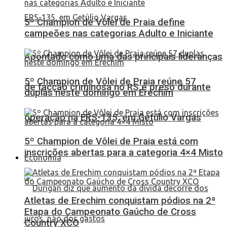
5º Champion de Vôlei de Praia define
campeões nas categorias Adulto e Iniciante
Apontado como uma das principais lideranças
5º Champion de Vôlei de Praia reúne 57
de facção criminosa no RS é preso durante
duplas neste domingo em Erechim
operação na ERS-135, em Getúlio Vargas
5º Champion de Vôlei de Praia está com
inscrições abertas para a categoria 4×4 Misto
Economia
Atletas de Erechim conquistam pódios na 2ª
Etapa do Campeonato Gaúcho de Cross
Country XCO