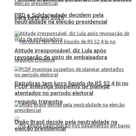
PRD e Solidariedade decidem pela
para bets em 2025
neutralidade na eleição presidencial
Atitude irresponsável, diz Lula após
revogação de visto de embaixadora
Petrobras tem lucro líquido de R$ 52,4 bi no
PCDF investiga suspeitos de planejar
atentados no período eleitoral
segundo trimestre
União Brasil decide pela neutralidade na
eleição presidencial