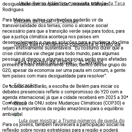
desigualdade com as quais lidar”, ressalta Mahryan
Rodrigues.
Para Mahryan, outras construções poderão vir da
transversalidade dos temas, como o alcance social
necessário para que a transição verde seja para todos, para
que a justiça climática aconteça nos países em
desenvolvimento e que as soluções para a mudança do clima
União Bairro Atlântico conquista o título da
sejam efetivamente sustentáveis. “Eu costumo dizer que a
crise climática vai chegar para todo mundo, para algumas
pessoas já chegou e algumas pessoas serão mais afetadas
Taça Erechim de Futsal – 3ª Divisão
primeiro e mais intensamente. Então, dentro desse grupo do
G20, apesar da economia ser uma pauta em comum, a gente
tem países com mais desigualdade para resolver”.
Educação
De acordo com Barão, a escolha de Belém para iniciar os
debates presenciais reflete o compromisso do Y20 com a
agenda internacional, já que a cidade receberá em 2025 a 30ª
Conferência da ONU sobre Mudanças Climáticas (COP30) e
Brasil
reforça a importância da região amazônica para o equilíbrio
ambiental.
Para os jovens, também favorecerá a participação social na
reflexão sobre novas estratégias para a região e poderá