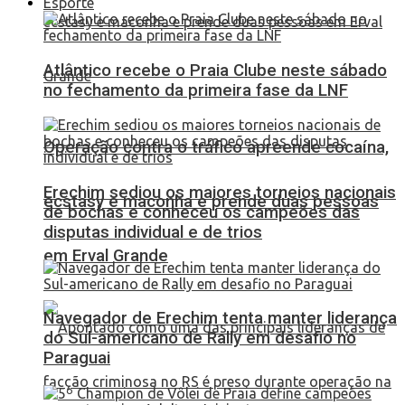
Esporte
Atlântico recebe o Praia Clube neste sábado
no fechamento da primeira fase da LNF
Operação contra o tráfico apreende cocaína,
Erechim sediou os maiores torneios nacionais
ecstasy e maconha e prende duas pessoas
de bochas e conheceu os campeões das
disputas individual e de trios
em Erval Grande
Navegador de Erechim tenta manter liderança
do Sul-americano de Rally em desafio no
Paraguai