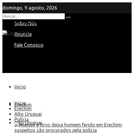
domingo, 9 agosto, 2026
Nenhum Resultado
Sobre Nós
View All Result
Anuncie
Fale Conosco
Início
Início
Erechim
Erechim
Alto Uruguai
Polícia
Alto Uruguai