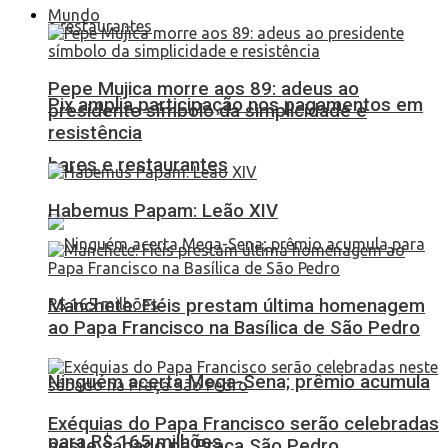
Mundo
Pepe Mujica morre aos 89: adeus ao
Pix amplia participação nos pagamentos em
presidente símbolo da simplicidade e
resistência
bares e restaurantes
Habemus Papam: Leão XIV
Manchete: Fiéis prestam última homenagem
ao Papa Francisco na Basílica de São Pedro
Ninguém acerta Mega-Sena; prêmio acumula
Exéquias do Papa Francisco serão celebradas
para R$ 165 milhões
neste sábado na Praça São Pedro