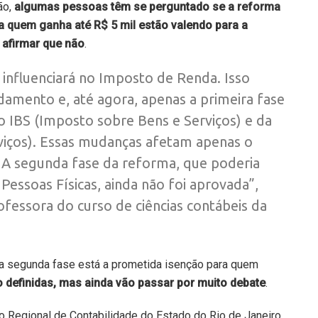
ão,
algumas pessoas têm se perguntado se a
reforma
ra quem ganha até R$ 5 mil
estão valendo para a
afirmar que não
.
o influenciará no Imposto de Renda. Isso
amento e, até agora, apenas a primeira fase
do IBS (Imposto sobre Bens e Serviços) e da
viços). Essas mudanças afetam apenas o
A segunda fase da reforma, que poderia
Pessoas Físicas, ainda não foi aprovada”,
rofessora do curso de ciências contábeis da
a segunda fase está a prometida isenção para quem
o definidas, mas ainda vão passar por muito debate
.
o Regional de Contabilidade do Estado do Rio de Janeiro