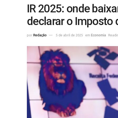
IR 2025: onde baixar
declarar o Imposto
por
Redação
5 de abril de 2025
em
Economia
Readin