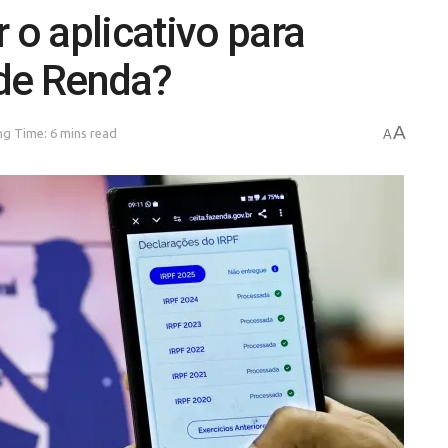
 o aplicativo para
 de Renda?
A
g Time: 6 mins read
A