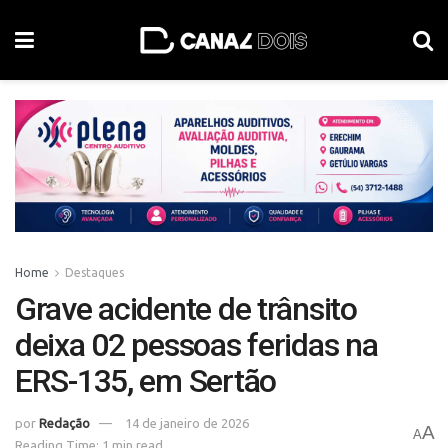
Home
Destaques
Grave acidente de trânsito
deixa 02 pessoas feridas na
ERS-135, em Sertão
por
Redação
14 de janeiro de 2026
A
A
Reading Time: 1 min read