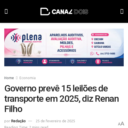
Home
Economia
Governo prevê 15 leilões de
transporte em 2025, diz Renan
Filho
por
Redação
25 de fevereiro de 2025
A
A
Reading Time: 2 mins read