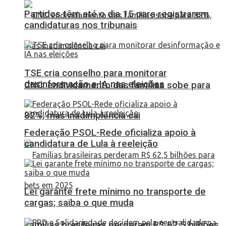
Partidos têm até o dia 15 para registrarem
candidaturas nos tribunais
TSE cria conselho para monitorar
desinformação e IA nas eleições
CNC: endividamento das famílias sobe para
82%, mas inadimplência cai
Federação PSOL-Rede oficializa apoio à
candidatura de Lula à reeleição
Lei garante frete mínimo no transporte de
cargas; saiba o que muda
Famílias brasileiras perderam R$ 62,5 bilhões