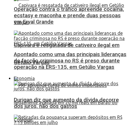
Operação contra o tráfico apreende cocaína,
ecstasy e maconha e prende duas pessoas
em Erval Grande
Capivara é resgatada de cativeiro ilegal em
Apontado como uma das principais lideranças
de facção criminosa no RS é preso durante
Getúlio Vargas
operação na ERS-135, em Getúlio Vargas
Economia
Durigan diz que aumento da dívida decorre
dos juros, não dos gastos