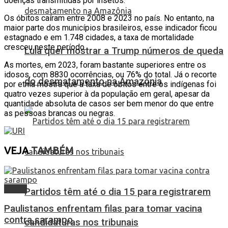
doenças transmitidas por insetos.
Os óbitos caíram entre 2008 e 2023 no país. No entanto, na
maior parte dos municípios brasileiros, esse indicador ficou
estagnado e em 1.748 cidades, a taxa de mortalidade
cresceu neste período.
Lula quer mostrar a Trump números de queda
As mortes, em 2023, foram bastante superiores entre os
idosos, com 8830 ocorrências, ou 76% do total. Já o recorte
do desmatamento na Amazônia
por etnia mostra que a taxa de óbitos entre os indígenas foi
quatro vezes superior à da população em geral, apesar da
quantidade absoluta de casos ser bem menor do que entre
as pessoas brancas ou negras.
VEJA
TAMBÉM
Saúde
Partidos têm até o dia 15 para registrarem
Paulistanos enfrentam filas para tomar vacina
contra sarampo
candidaturas nos tribunais