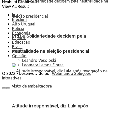
Nenhum Resultado
View All Result
Início
Erechim
Alto Uruguai
Polícia
Economia
PRD e Solidariedade decidem pela
Esporte
Educação
Brasil
neutralidade na eleição presidencial
Mundo
Opinião
Leandro Vesoloski
Leomara Lemos Flores
© 2022 - Desenvolvido por
Webmundo Soluções
Interativas
Atitude irresponsável, diz Lula após