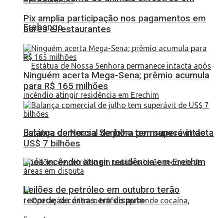
Pix amplia participação nos pagamentos em
Erebango
bares e restaurantes
Ninguém acerta Mega-Sena; prêmio acumula
para R$ 165 milhões
Balança comercial de julho tem superávit de
Estátua de Nossa Senhora permanece intacta
US$ 7 bilhões
após incêndio atingir residência em Erechim
Leilões de petróleo em outubro terão
recorde de áreas em disputa