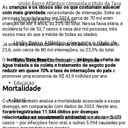
As
crianças e os idosos são os que costumam adoecer
com mais gravidade
, necessitando de internação. Entre as
pessoas hospitalizadas em 2024, cerca de 70 mil eram
crianças de até 4 anos, ou 20% do total. Nessa faixa etária, a
incidência foi de 53,7 casos a casa dez mil pessoas, três
vezes mais do que a média de todas as idades.
União Bairro Atlântico conquista o título da
Já entre as pessoas com mais de 60 anos, a incidência foi
23,6, com cerca de 80 mil internações, ou 23,5% do total.
Taça Erechim de Futsal – 3ª Divisão
O
Instituto Trata Brasil
estima que o
avanço da oferta de
água tratada e da coleta e tratamento de esgoto pode
reduzir em quase 70% a taxa de internações do país
e
promover uma economia de R$ 43,9 milhões por ano.
Educação
Mortalidade
Brasil
O estudo também analisa a mortalidade associada a essas
doenças, em comparação com dados de 2023. Neste ano,
foram registradas 11.544 óbitos por doenças
relacionadas ao saneamento ambiental
, a maioria – 5.673
casos – por infecções feco-oral, e outras 5.394 causadas por