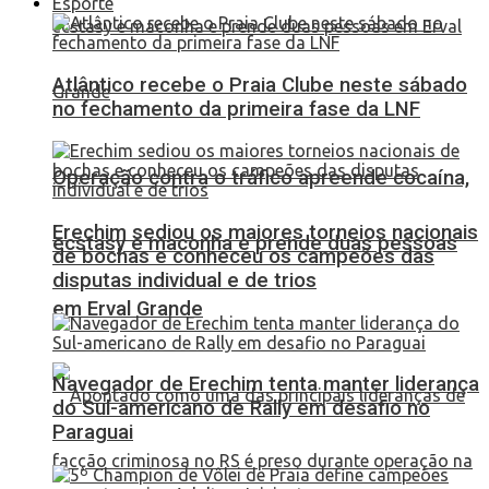
Esporte
Atlântico recebe o Praia Clube neste sábado
no fechamento da primeira fase da LNF
Operação contra o tráfico apreende cocaína,
Erechim sediou os maiores torneios nacionais
ecstasy e maconha e prende duas pessoas
de bochas e conheceu os campeões das
disputas individual e de trios
em Erval Grande
Navegador de Erechim tenta manter liderança
do Sul-americano de Rally em desafio no
Paraguai