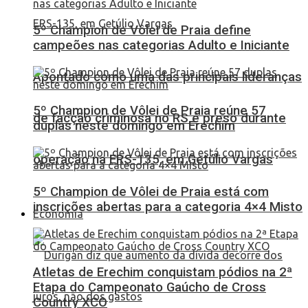
5º Champion de Vôlei de Praia define
campeões nas categorias Adulto e Iniciante
Apontado como uma das principais lideranças
5º Champion de Vôlei de Praia reúne 57
de facção criminosa no RS é preso durante
duplas neste domingo em Erechim
operação na ERS-135, em Getúlio Vargas
5º Champion de Vôlei de Praia está com
inscrições abertas para a categoria 4×4 Misto
Economia
Atletas de Erechim conquistam pódios na 2ª
Etapa do Campeonato Gaúcho de Cross
Country XCO