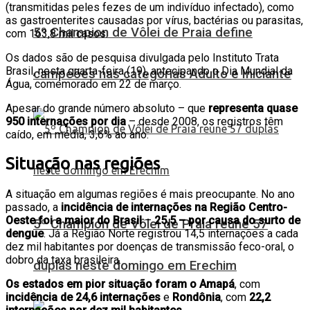
(transmitidas peles fezes de um indivíduo infectado), como
as gastroenterites causadas por vírus, bactérias ou parasitas,
5º Champion de Vôlei de Praia define
com 163,8 mil casos.
Os dados são de pesquisa divulgada pelo Instituto Trata
Brasil, nesta quarta-feira (19), antecipando o Dia Mundial da
campeões nas categorias Adulto e Iniciante
Água, comemorado em 22 de março.
Apesar do grande número absoluto – que
representa quase
950 internações por dia
– desde 2008, os registros têm
caído, em média, 3,6% ao ano.
Situação nas regiões
A situação em algumas regiões é mais preocupante. No ano
passado, a
incidência de internações na Região Centro-
Oeste foi a maior do Brasil
–
25,5 – por causa do surto de
5º Champion de Vôlei de Praia reúne 57
dengue
. Já a Região Norte registrou 14,5 internações a cada
dez mil habitantes por doenças de transmissão feco-oral, o
dobro da taxa brasileira.
duplas neste domingo em Erechim
Os estados em pior situação foram o Amapá
, com
incidência de 24,6 internações
e
Rondônia
, com
22,2