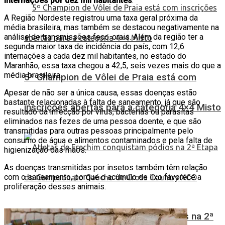
internações por dez mil habitantes
.
A Região Nordeste registrou uma taxa geral próxima da
média brasileira, mas também se destacou negativamente na
análise de transmissões feco-orais. Além da região ter a
segunda maior taxa de incidência do país, com 12,6
internações a cada dez mil habitantes, no estado do
Maranhão, essa taxa chegou a 42,5, seis vezes mais do que a
média brasileira.
5º Champion de Vôlei de Praia está com
Apesar de não ser a única causa, essas doenças estão
bastante relacionadas à falta de saneamento, já que são
inscrições abertas para a categoria 4×4 Misto
resultado da infecção por vírus, bactérias ou parasitas
eliminados nas fezes de uma pessoa doente, e que são
transmitidas para outras pessoas principalmente pelo
consumo de água e alimentos contaminados e pela falta de
higienização das mãos.
As doenças transmitidas por insetos também têm relação
com o saneamento, porque o acúmulo de lixo favorece a
proliferação desses animais.
Atletas de Erechim conquistam pódios na 2ª