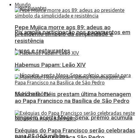
Mundo
Pepe Mujica morre aos 89: adeus ao
Pix amplia participação nos pagamentos em
presidente símbolo da simplicidade e
resistência
bares e restaurantes
Habemus Papam: Leão XIV
Manchete: Fiéis prestam última homenagem
ao Papa Francisco na Basílica de São Pedro
Ninguém acerta Mega-Sena; prêmio acumula
Exéquias do Papa Francisco serão celebradas
para R$ 165 milhões
neste sábado na Praça São Pedro