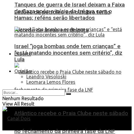
Tanques de guerra de Israel deixam a Faixa
de Gaza após o início da trégua com o
Leilões de petróleo em outubro terão
Hamas; reféns serão libertados
recorde de áreas em disputa
Israel “joga bombas onde tem crianças” e
“está matando inocentes sem critério”, diz
Esporte
Lula
Opinião
Leandro Vesoloski
Leomara Lemos Flores
Nenhum Resultado
View All Result
Atlântico recebe o Praia Clube neste sábado
no fechamento da primeira fase da LNF