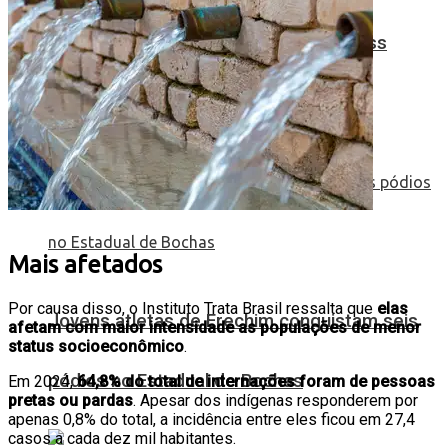
Etapa do Campeonato Gaúcho de Cross
Country XCO
Mais afetados
Por causa disso, o Instituto Trata Brasil ressalta que
elas
Jovens atletas de Erechim conquistam seis
afetam com maior intensidade as populações de menor
status socioeconômico
.
pódios no Estadual de Bochas
Em 2024,
64,8% do total de internações foram de pessoas
pretas ou pardas
. Apesar dos indígenas responderem por
apenas 0,8% do total, a incidência entre eles ficou em 27,4
casos a cada dez mil habitantes.