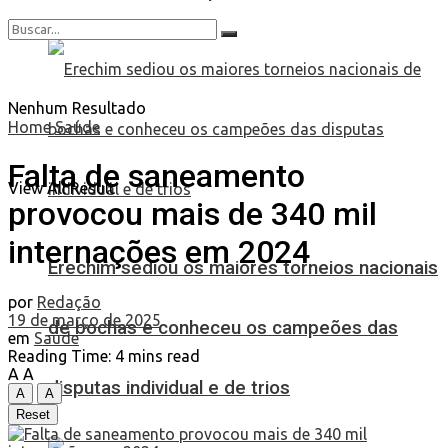
Nenhum Resultado
Home
Saúde
Falta de saneamento
View All Result
provocou mais de 340 mil
internações em 2024
Erechim sediou os maiores torneios nacionais
por
Redação
19 de março de 2025
de bochas e conheceu os campeões das
em
Saúde
Reading Time: 4 mins read
A
A
disputas individual e de trios
A
A
Reset