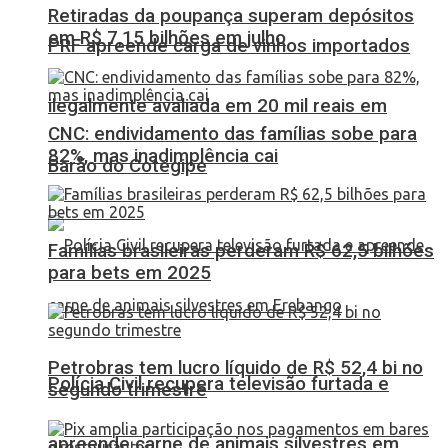
Retiradas da poupança superam depósitos
em R$ 7,15 bilhões em julho
PRF apreende carga de vinhos importados
ilegalmente avaliada em 20 mil reais em
CNC: endividamento das famílias sobe para
82%, mas inadimplência cai
Barão do Cotegipe
Famílias brasileiras perderam R$ 62,5 bilhões
para bets em 2025
Petrobras tem lucro líquido de R$ 52,4 bi no
Polícia Civil recupera televisão furtada e
segundo trimestre
apreende carne de animais silvestres em