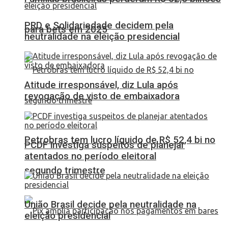
PRD e Solidariedade decidem pela
para bets em 2025
neutralidade na eleição presidencial
Atitude irresponsável, diz Lula após
revogação de visto de embaixadora
Petrobras tem lucro líquido de R$ 52,4 bi no
PCDF investiga suspeitos de planejar
atentados no período eleitoral
segundo trimestre
União Brasil decide pela neutralidade na
eleição presidencial