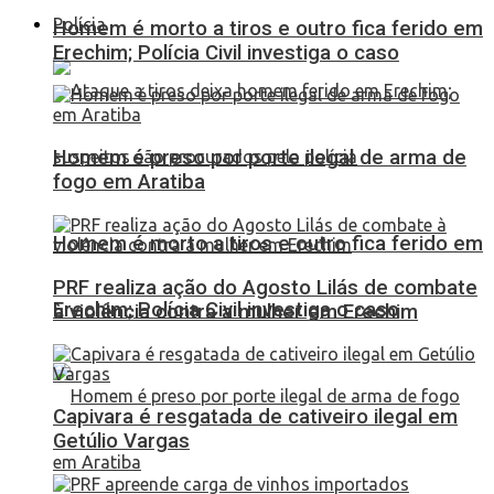
Polícia
Homem é morto a tiros e outro fica ferido em
Erechim; Polícia Civil investiga o caso
Homem é preso por porte ilegal de arma de
fogo em Aratiba
Homem é morto a tiros e outro fica ferido em
PRF realiza ação do Agosto Lilás de combate
Erechim; Polícia Civil investiga o caso
à violência contra a mulher em Erechim
Capivara é resgatada de cativeiro ilegal em
Getúlio Vargas