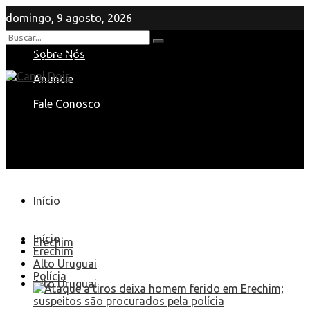
domingo, 9 agosto, 2026
Nenhum Resultado
Sobre Nós
View All Result
Anuncie
Fale Conosco
Início
Início
Erechim
Erechim
Alto Uruguai
Polícia
Alto Uruguai