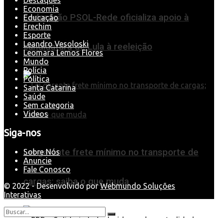
Destaques
Economia
Federação PSOL-Rede oficializa apoio à
Educação
Erechim
Esporte
Leandro Vesoloski
candidatura de Lula à reeleição
Leomara Lemos Flores
Mundo
Polícia
Política
Santa Catarina
Saúde
Sem categoria
Videos
Siga-nos
Lei garante frete mínimo no transporte de
Sobre Nós
Anuncie
Fale Conosco
cargas; saiba o que muda
© 2022 - Desenvolvido por
Webmundo Soluções
Interativas