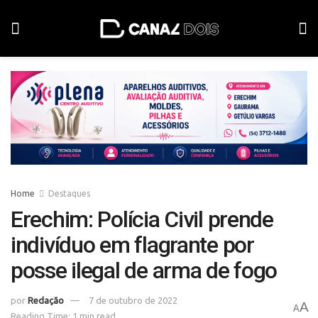
Home
Destaques
Erechim: Polícia Civil prende
indivíduo em flagrante por
posse ilegal de arma de fogo
por
Redação
7 de outubro de 2022
A
A
Reading Time: 1 min read