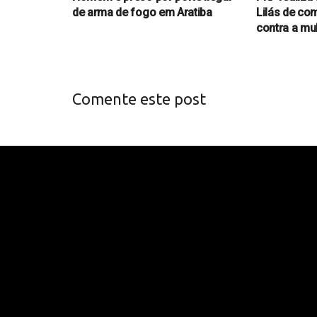
de arma de fogo em Aratiba
Lilás de com
contra a mu
Comente este post