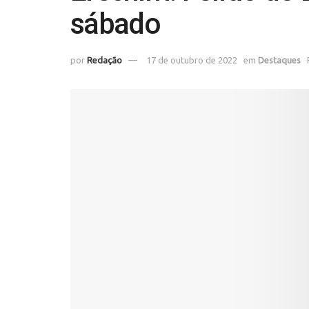
sábado
por
Redação
17 de outubro de 2022
em
Destaques