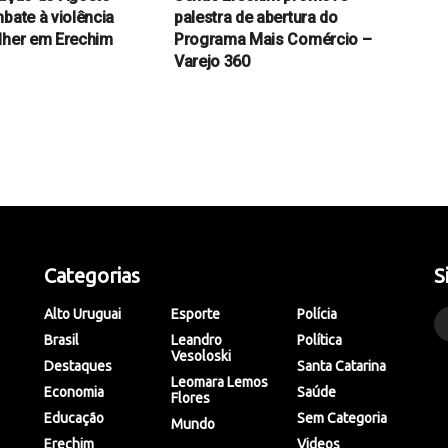
bate à violência
palestra de abertura do
lher em Erechim
Programa Mais Comércio –
Varejo 360
Categorias
S
Alto Uruguai
Esporte
Polícia
Brasil
Leandro
Política
Vesoloski
Destaques
Santa Catarina
Leomara Lemos
Economia
Saúde
Flores
Educação
Sem Categoria
Mundo
Erechim
Videos