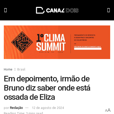
Home
Brasil
Em depoimento, irmão de
Bruno diz saber onde está
ossada de Eliza
por
Redação
12 de agosto de 2024
A
A
Reading Time: 3 mins read