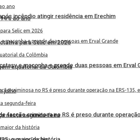
pós incêndio atingir residência em Erechim
 14% ao ano
tativa para Selic em 2026
 ecstasy e maconha e prende duas pessoas em Erval 
em equatorial da Colômbia
 julho
de facção criminosa no RS é preso durante operação
ça nesta segunda-feira
25, o maior da história