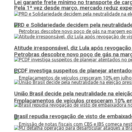
Lei garante frete mínimo no transporte de car
Pela 1ª vez desde março, mercado reduz expec
PRD e Solidariedade decidem pela neutralidade
Atitude irresponsável, diz Lula após revogaçã
Petrobras descobre novo poço de gás na marg
PCDF investiga suspeitos de planejar atentados
União Brasil decide pela neutralidade na eleiçã
Emplacamentos de veículos cresceram 10% em
Brasil repudia revogação de visto de embaixa