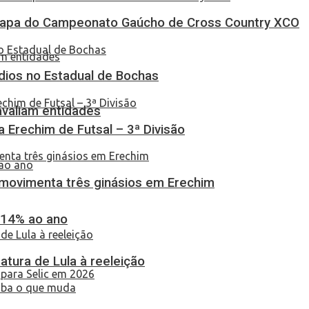
Etapa do Campeonato Gaúcho de Cross Country XCO
dios no Estadual de Bochas
 avaliam entidades
ça Erechim de Futsal – 3ª Divisão
 movimenta três ginásios em Erechim
 14% ao ano
atura de Lula à reeleição