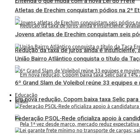
Entenda o que muda com a nova Lei do Frete
Atletas de Erechim conquistam pódios na 2ª 
Jovens atletas de Erechim conquistam seis pó
Redução da taxa de juros ainda é insuficiente,
União Bairro Atlântico conquista o título da Ta
6º Grand Slam de Voleibol reúne 33 equipes e
Educação
Em nova redução, Copom baixa taxa Selic para
Brasil
Federação PSOL-Rede oficializa apoio à candid