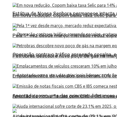
Estátua de Nossa Senhora permanece intacta a
Em nova redução, Copom baixa taxa Selic para
Pela 1ª vez desde março, mercado reduz expec
Operação contra o tráfico apreende cocaína,
Petrobras descobre novo poço de gás na marg
Emplacamentos de veículos cresceram 10% em
Apontado como uma das principais lideranças 
Emissão de notas fiscais com CBS e IBS come
Ajuda internacional sofre corte de 23,1% em 20