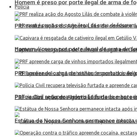
Homem é preso por porte ilegal de arma de fo
Polícia
PRF realiza ação do Agosto Lilás de combate à
Homem é preso por porte ilegal de arma de fo
Capivara é resgatada de cativeiro ilegal em Ge
PRF apreende carga de vinhos importados ileg
Polícia Civil recupera televisão furtada e apr
PRF realiza ação do Agosto Lilás de combate à
Estátua de Nossa Senhora permanece intacta a