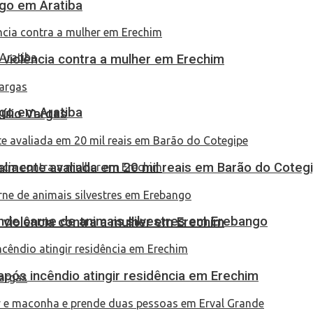
go em Aratiba
 violência contra a mulher em Erechim
go em Aratiba
túlio Vargas
almente avaliada em 20 mil reais em Barão do Coteg
eende carne de animais silvestres em Erebango
 violência contra a mulher em Erechim
pós incêndio atingir residência em Erechim