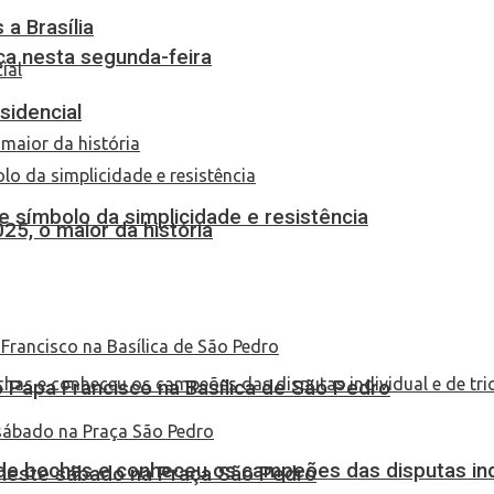
a Brasília
ça nesta segunda-feira
sidencial
 símbolo da simplicidade e resistência
25, o maior da história
Papa Francisco na Basílica de São Pedro
de bochas e conheceu os campeões das disputas indi
 neste sábado na Praça São Pedro