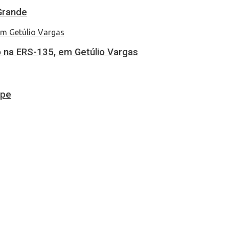
Grande
 na ERS-135, em Getúlio Vargas
ipe