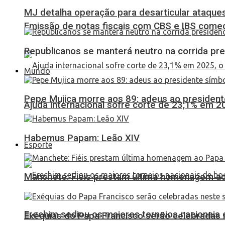
MJ detalha operação para desarticular ataques 
Emissão de notas fiscais com CBS e IBS come
Republicanos se manterá neutro na corrida pre
Mundo
Pepe Mujica morre aos 89: adeus ao presidente
Ajuda internacional sofre corte de 23,1% em 20
Habemus Papam: Leão XIV
Esporte
Manchete: Fiéis prestam última homenagem ao 
Erechim sediou os maiores torneios nacionais 
Exéquias do Papa Francisco serão celebradas