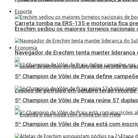
Esporte
Carreta tomba na ERS-135 e motorista fica pr
Erechim sediou os maiores torneios nacionais 
Economia
Navegador de Erechim tenta manter liderança 
5º Champion de Vôlei de Praia define campeões
Leilões de petróleo em outubro terão recorde
5º Champion de Vôlei de Praia reúne 57 dupl
5º Champion de Vôlei de Praia está com inscri