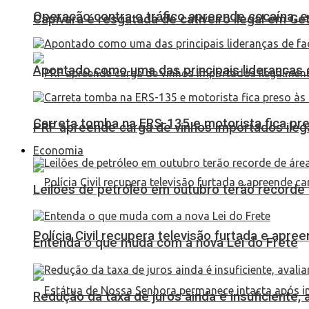
Operação contra o tráfico apreende cocaína,
Capivara é resgatada de cativeiro ilegal em Ge
Apontado como uma das principais lideranças 
Carreta tomba na ERS-135 e motorista fica pr
PRF apreende carga de vinhos importados ileg
Economia
Leilões de petróleo em outubro terão recorde
Polícia Civil recupera televisão furtada e apr
Entenda o que muda com a nova Lei do Frete
Redução da taxa de juros ainda é insuficiente,