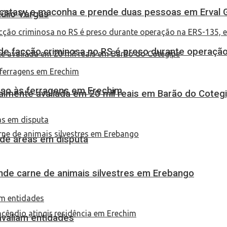
 ecstasy e maconha e prende duas pessoas em Erval 
túlio Vargas
de facção criminosa no RS é preso durante operação
eso às ferragens em Erechim
almente avaliada em 20 mil reais em Barão do Coteg
 de áreas em disputa
eende carne de animais silvestres em Erebango
 avaliam entidades