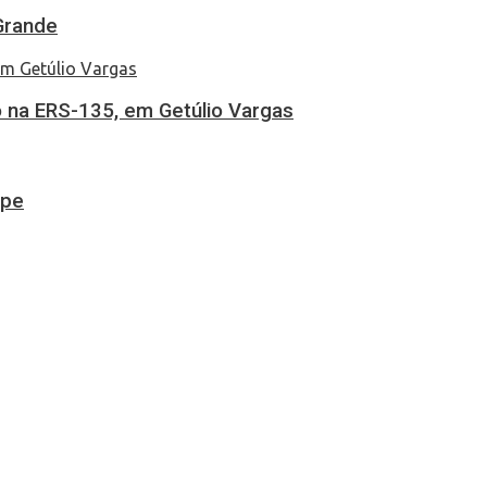
Grande
 na ERS-135, em Getúlio Vargas
ipe