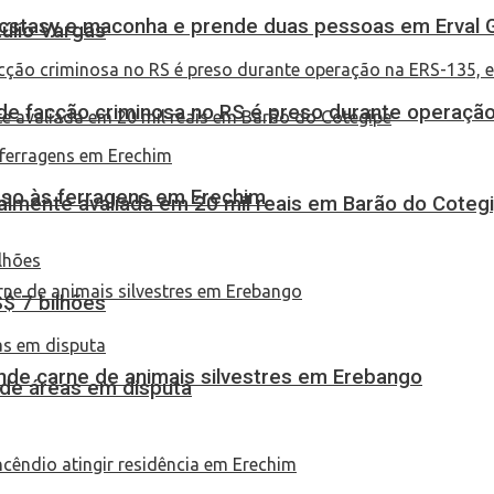
 ecstasy e maconha e prende duas pessoas em Erval 
túlio Vargas
de facção criminosa no RS é preso durante operação
eso às ferragens em Erechim
almente avaliada em 20 mil reais em Barão do Coteg
S$ 7 bilhões
eende carne de animais silvestres em Erebango
 de áreas em disputa