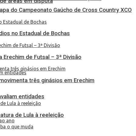
 de áreas em disputa
Etapa do Campeonato Gaúcho de Cross Country XCO
dios no Estadual de Bochas
ça Erechim de Futsal – 3ª Divisão
 movimenta três ginásios em Erechim
 avaliam entidades
atura de Lula à reeleição