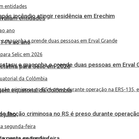
pós incêndio atingir residência em Erechim
 avaliam entidades
 14% ao ano
 ecstasy e maconha e prende duas pessoas em Erval 
tativa para Selic em 2026
em equatorial da Colômbia
de facção criminosa no RS é preso durante operação
 julho
ça nesta segunda-feira