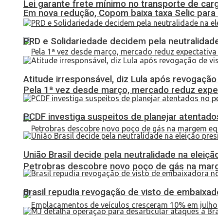
Lei garante frete mínimo no transporte de car
Em nova redução, Copom baixa taxa Selic para
PRD e Solidariedade decidem pela neutralidade
Atitude irresponsável, diz Lula após revogaçã
Pela 1ª vez desde março, mercado reduz expec
PCDF investiga suspeitos de planejar atentados
União Brasil decide pela neutralidade na eleiçã
Petrobras descobre novo poço de gás na marg
Brasil repudia revogação de visto de embaixa