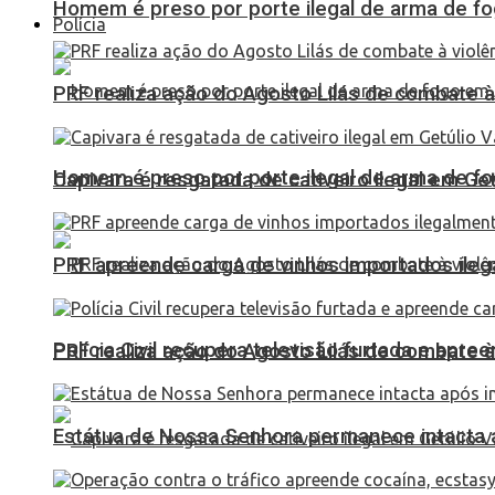
Homem é preso por porte ilegal de arma de fo
Polícia
PRF realiza ação do Agosto Lilás de combate à
Homem é preso por porte ilegal de arma de fo
Capivara é resgatada de cativeiro ilegal em Ge
PRF apreende carga de vinhos importados ileg
Polícia Civil recupera televisão furtada e apr
PRF realiza ação do Agosto Lilás de combate à
Estátua de Nossa Senhora permanece intacta a