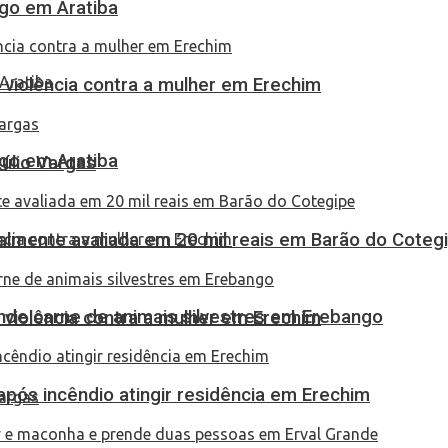
go em Aratiba
 violência contra a mulher em Erechim
go em Aratiba
túlio Vargas
almente avaliada em 20 mil reais em Barão do Coteg
eende carne de animais silvestres em Erebango
 violência contra a mulher em Erechim
pós incêndio atingir residência em Erechim