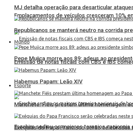
MJ detalha operação para desarticular ataques 
Emplacamentos de veículos cresceram 10% em
Republicanos se manterá neutro na corrida pre
Mundo
Pepe Mujica morre aos 89: adeus ao presidente
Emissão de notas fiscais com CBS e IBS come
Habemus Papam: Leão XIV
Esporte
Manchete: Fiéis prestam última homenagem ao 
Erechim sediou os maiores torneios nacionais 
Exéquias do Papa Francisco serão celebradas