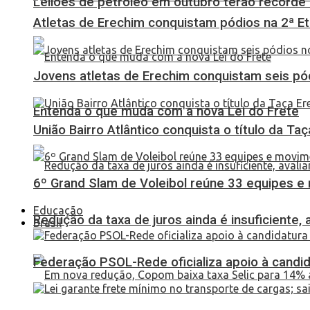
Leilões de petróleo em outubro terão recorde
Atletas de Erechim conquistam pódios na 2ª 
Jovens atletas de Erechim conquistam seis pó
Entenda o que muda com a nova Lei do Frete
União Bairro Atlântico conquista o título da Ta
6º Grand Slam de Voleibol reúne 33 equipes e
Educação
Redução da taxa de juros ainda é insuficiente,
Brasil
Federação PSOL-Rede oficializa apoio à candid