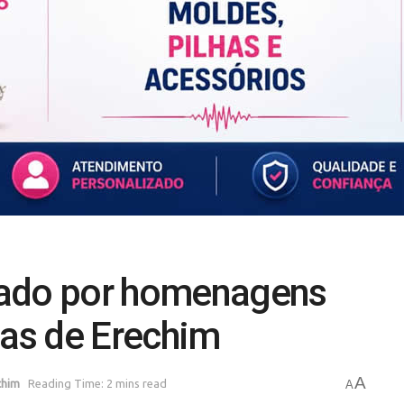
cado por homenagens
cas de Erechim
A
chim
Reading Time: 2 mins read
A