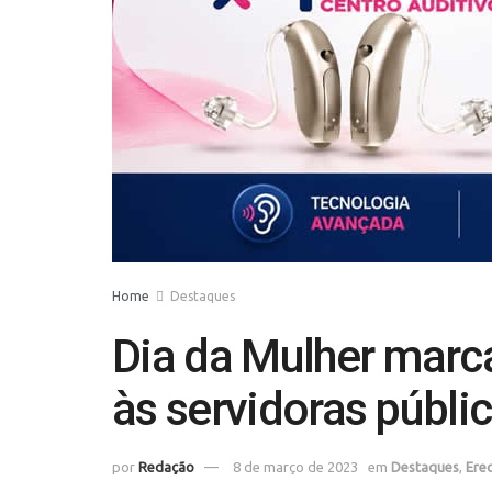
Home
Destaques
Dia da Mulher mar
às servidoras públi
por
Redação
8 de março de 2023
em
Destaques
,
Ere