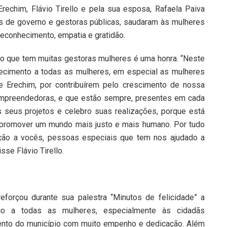
Erechim, Flávio Tirello e pela sua esposa, Rafaela Paiva
as de governo e gestoras públicas, saudaram às mulheres
econhecimento, empatia e gratidão.
rno que tem muitas gestoras mulheres é uma honra. “Neste
nhecimento a todas as mulheres, em especial as mulheres
e Erechim, por contribuírem pelo crescimento de nossa
 empreendedoras, e que estão sempre, presentes em cada
 seus projetos e celebro suas realizações, porque está
promover um mundo mais justo e mais humano. Por tudo
ção a vocês, pessoas especiais que tem nos ajudado a
se Flávio Tirello.
reforçou durante sua palestra “Minutos de felicidade” a
ço a todas as mulheres, especialmente às cidadãs
mento do município com muito empenho e dedicação. Além