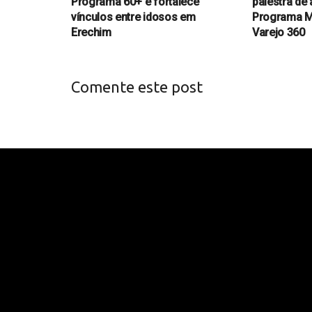
Programa 60+ e fortalece
palestra de 
vínculos entre idosos em
Programa M
Erechim
Varejo 360
Comente este post