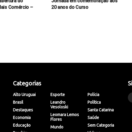
abertura do
Jornada em comemoração aos
ais Comércio –
20 anos do Curso
Categorias
S
Alto Uruguai
Esporte
Polícia
Brasil
Leandro
Política
Vesoloski
Destaques
Santa Catarina
Leomara Lemos
Economia
Saúde
Flores
Educação
Sem Categoria
Mundo