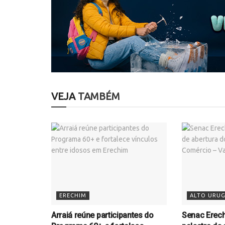
VEJA
TAMBÉM
ERECHIM
ALTO URUG
Arraiá reúne participantes do
Senac Erec