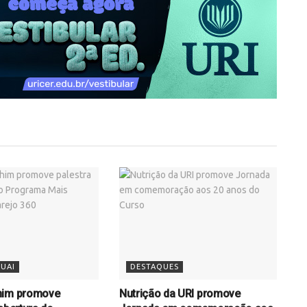
UAI
DESTAQUES
him promove
Nutrição da URI promove